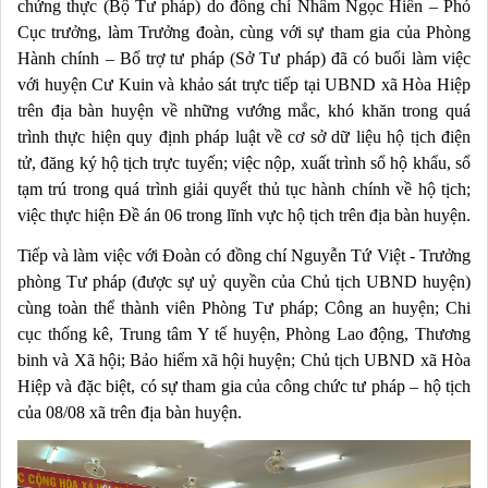
chứng thực (Bộ Tư pháp) do đồng chí Nhâm Ngọc Hiển – Phó
Cục trưởng, làm Trưởng đoàn, cùng với sự tham gia của Phòng
Hành chính – Bổ trợ tư pháp (Sở Tư pháp) đã có buổi làm việc
với huyện Cư Kuin và khảo sát trực tiếp tại UBND xã Hòa Hiệp
trên địa bàn huyện về những vướng mắc, khó khăn trong quá
trình thực hiện quy định pháp luật về cơ sở dữ liệu hộ tịch điện
tử, đăng ký hộ tịch trực tuyến; việc nộp, xuất trình sổ hộ khẩu, sổ
tạm trú trong quá trình giải quyết thủ tục hành chính về hộ tịch;
việc thực hiện Đề án 06 trong lĩnh vực hộ tịch trên địa bàn huyện.
Tiếp và làm việc với Đoàn có đồng chí Nguyễn Tứ Việt - Trưởng
phòng Tư pháp (được sự uỷ quyền của Chủ tịch UBND huyện)
cùng toàn thể thành viên Phòng Tư pháp; Công an huyện; Chi
cục thống kê, Trung tâm Y tế huyện, Phòng Lao động, Thương
binh và Xã hội; Bảo hiểm xã hội huyện; Chủ tịch UBND xã Hòa
Hiệp và đặc biệt, có sự tham gia của công chức tư pháp – hộ tịch
của 08/08 xã trên địa bàn huyện.