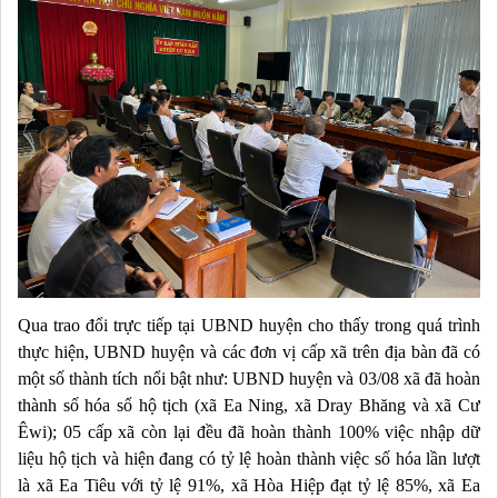
Qua trao đổi trực tiếp tại UBND huyện cho thấy trong quá trình
thực hiện, UBND huyện và các đơn vị cấp xã trên địa bàn đã có
một số thành tích nổi bật như: UBND huyện và 03/08 xã đã hoàn
thành số hóa sổ hộ tịch (xã Ea Ning, xã Dray Bhăng và xã Cư
Êwi); 05 cấp xã còn lại đều đã hoàn thành 100% việc nhập dữ
liệu hộ tịch và hiện đang có tỷ lệ hoàn thành việc số hóa lần lượt
là xã Ea Tiêu với tỷ lệ 91%, xã Hòa Hiệp đạt tỷ lệ 85%, xã Ea