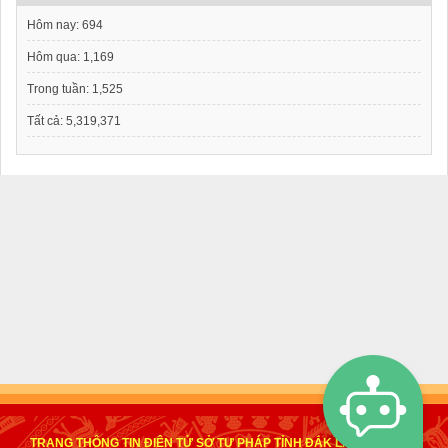
Hôm nay:
694
Hôm qua:
1,169
Trong tuần:
1,525
Tất cả:
5,319,371
TRANG THÔNG TIN ĐIỆN TỬ SỞ TƯ PHÁP TỈNH ĐẮK LẮK