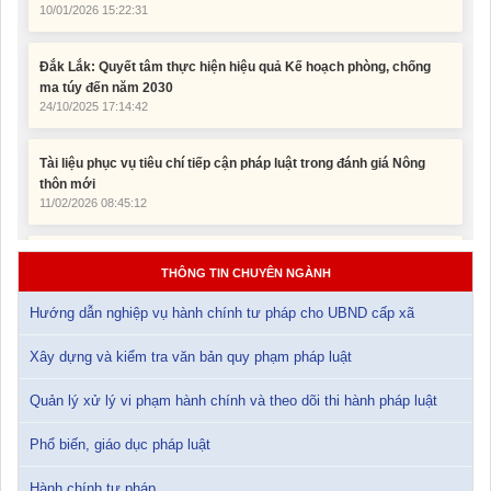
Đắk Lắk: Quyết tâm thực hiện hiệu quả Kế hoạch phòng, chống
ma túy đến năm 2030
24/10/2025 17:14:42
Tài liệu phục vụ tiêu chí tiếp cận pháp luật trong đánh giá Nông
thôn mới
11/02/2026 08:45:12
Tài liệu Hội nghị công chức, viên chức và người lao động năm
2025
15/01/2026 15:29:29
THÔNG TIN CHUYÊN NGÀNH
Tài liệu Hội nghị triển khai công tác tư pháp năm 2026
Hướng dẫn nghiệp vụ hành chính tư pháp cho UBND cấp xã
12/01/2026 14:30:21
Xây dựng và kiểm tra văn bản quy phạm pháp luật
Sổ tay tìm hiểu các quy định pháp luật về đăng ký doanh nghiệp và
pháp luật thuế thu nhập cá nhân
Quản lý xử lý vi phạm hành chính và theo dõi thi hành pháp luật
10/01/2026 15:22:31
Phổ biến, giáo dục pháp luật
Đắk Lắk: Quyết tâm thực hiện hiệu quả Kế hoạch phòng, chống
Hành chính tư pháp
ma túy đến năm 2030