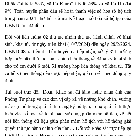
Bhốk đạt tỷ lệ 58%, xã Ea Ktur đạt tỷ lệ 46% và xã Ea Hu đạt
9%. Toàn huyện phấn đấu sẽ hoàn thành việc số hóa sổ hộ tịch
trong năm 2024 như tiến độ mà Kế hoạch số hóa sổ hộ tịch của
UBND tỉnh đã đề ra.
Đối với liên thông 02 thủ tục nhóm thủ tục hành chính về khai
sinh, khai tử, từ ngày triển khai (10/7/2024) đến ngày 29/2/2024,
UBND 08 xã trên địa bàn huyện đã tiếp nhận, xử lý 351 trường
hợp thực hiện thủ tục hành chính liên thông về đăng ký khai sinh
cho trẻ em dưới 6 tuổi, 51 trường hợp liên thông về khai tử. Tất
cả hồ sơ liên thông đều được tiếp nhận, giải quyết theo đúng quy
định.
Tại buổi trao đổi, Đoàn Khảo sát đã lắng nghe phản ánh của
Phòng Tư pháp và các đơn vị cấp xã về những khó khăn, vướng
mắc cụ thể trong quá trình đăng ký hộ tịch, trong quá trình thực
hiện việc số hóa, về khai thác, sử dụng phần mềm hộ tịch, về kết
nối liên thông dữ liệu giữa phần mềm hộ tịch với hệ thống giải
quyết thủ tục hành chính của tỉnh… Đối với khảo sát trực tiếp tại
UBND xã Hiệp, Đoàn đã xem xét việc sử dụng phần mềm hộ