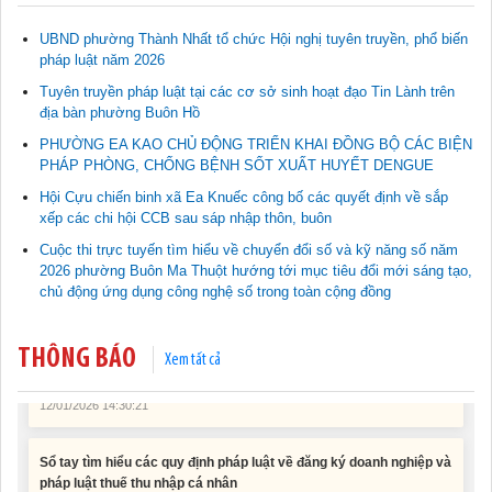
UBND phường Thành Nhất tổ chức Hội nghị tuyên truyền, phổ biến
pháp luật năm 2026
Tuyên truyền pháp luật tại các cơ sở sinh hoạt đạo Tin Lành trên
địa bàn phường Buôn Hồ
Tài liệu phục vụ tiêu chí tiếp cận pháp luật trong đánh giá Nông
PHƯỜNG EA KAO CHỦ ĐỘNG TRIỂN KHAI ĐỒNG BỘ CÁC BIỆN
thôn mới
PHÁP PHÒNG, CHỐNG BỆNH SỐT XUẤT HUYẾT DENGUE
11/02/2026 08:45:12
Hội Cựu chiến binh xã Ea Knuếc công bố các quyết định về sắp
xếp các chi hội CCB sau sáp nhập thôn, buôn
Tài liệu Hội nghị công chức, viên chức và người lao động năm
Cuộc thi trực tuyến tìm hiểu về chuyển đổi số và kỹ năng số năm
2025
2026 phường Buôn Ma Thuột hướng tới mục tiêu đổi mới sáng tạo,
15/01/2026 15:29:29
chủ động ứng dụng công nghệ số trong toàn cộng đồng
Tài liệu Hội nghị triển khai công tác tư pháp năm 2026
12/01/2026 14:30:21
THÔNG BÁO
Xem tất cả
Sổ tay tìm hiểu các quy định pháp luật về đăng ký doanh nghiệp và
pháp luật thuế thu nhập cá nhân
10/01/2026 15:22:31