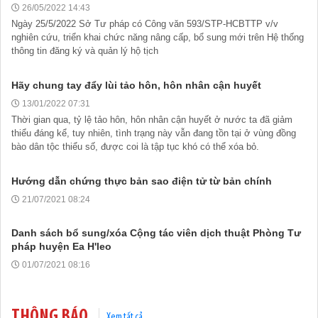
26/05/2022 14:43
Ngày 25/5/2022 Sở Tư pháp có Công văn 593/STP-HCBTTP v/v
nghiên cứu, triển khai chức năng nâng cấp, bổ sung mới trên Hệ thống
thông tin đăng ký và quản lý hộ tịch
Hãy chung tay đẩy lùi tảo hôn, hôn nhân cận huyết
13/01/2022 07:31
Thời gian qua, tỷ lệ tảo hôn, hôn nhân cận huyết ở nước ta đã giảm
thiểu đáng kể, tuy nhiên, tình trạng này vẫn đang tồn tại ở vùng đồng
bào dân tộc thiểu số, được coi là tập tục khó có thể xóa bỏ.
Hướng dẫn chứng thực bản sao điện tử từ bản chính
21/07/2021 08:24
Tài liệu phục vụ tiêu chí tiếp cận pháp luật trong đánh giá Nông
thôn mới
Danh sách bổ sung/xóa Cộng tác viên dịch thuật Phòng Tư
11/02/2026 08:45:12
pháp huyện Ea H'leo
01/07/2021 08:16
Tài liệu Hội nghị công chức, viên chức và người lao động năm
2025
15/01/2026 15:29:29
THÔNG BÁO
Xem tất cả