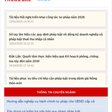
Tài liệu Hội nghị triển khai công tác tư pháp năm 2026
12/01/2026 14:30:21
Sổ tay tìm hiểu các quy định pháp luật về đăng ký doanh nghiệp và
pháp luật thuế thu nhập cá nhân
10/01/2026 15:22:31
Đắk Lắk: Quyết tâm thực hiện hiệu quả Kế hoạch phòng, chống
ma túy đến năm 2030
24/10/2025 17:14:42
Tài liệu phục vụ tiêu chí tiếp cận pháp luật trong đánh giá Nông
thôn mới
11/02/2026 08:45:12
Tài liệu Hội nghị công chức, viên chức và người lao động năm
THÔNG TIN CHUYÊN NGÀNH
2025
15/01/2026 15:29:29
Hướng dẫn nghiệp vụ hành chính tư pháp cho UBND cấp xã
Xây dựng và kiểm tra văn bản quy phạm pháp luật
Tài liệu Hội nghị triển khai công tác tư pháp năm 2026