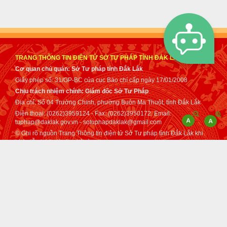
TRANG THÔNG TIN ĐIỆN TỬ SỞ TƯ PHÁP TỈNH ĐẮK LẮK
Cơ quan chủ quản: Sở Tư pháp tỉnh Đắk Lắk
Giấy phép số: 31/GP-BC của cục Báo chí cấp ngày 17/01/2008
Chịu trách nhiệm chính: Giám đốc Sở Tư Pháp
Địa chỉ: Số 04 Trường Chinh, phường Buôn Ma Thuột, tỉnh Đắk Lắk
Điện thoại: (0262)3959124 - Fax: (0262)3950172. Email:
tuphap@daklak.gov.vn - sotuphapdaklak@gmail.com
© Ghi rõ nguồn Trang Thông tin điện tử Sở Tư pháp tỉnh Đắk Lắk khi
trích dẫn lại tin từ địa chỉ này.
Thực hiện bởi
VNPT Đắk Lắk