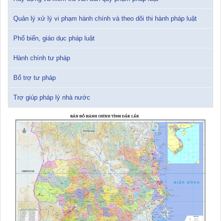
12/01/2026 14:30:21
Quản lý xử lý vi phạm hành chính và theo dõi thi hành pháp luật
Sổ tay tìm hiểu các quy định pháp luật về đăng ký doanh nghiệp và
Phổ biến, giáo dục pháp luật
pháp luật thuế thu nhập cá nhân
10/01/2026 15:22:31
Hành chính tư pháp
Đắk Lắk: Quyết tâm thực hiện hiệu quả Kế hoạch phòng, chống
Bổ trợ tư pháp
ma túy đến năm 2030
24/10/2025 17:14:42
Trợ giúp pháp lý nhà nước