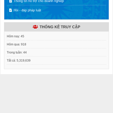
Thông tin hỗ trợ cho doanh nghiệp
Hỏi - đáp pháp luật
THỐNG KÊ TRUY CẬP
Hôm nay:
45
Hôm qua:
918
Trong tuần:
44
Tất cả:
5,319,639