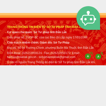
TRANG THÔNG TIN ĐIỆN TỬ SỞ TƯ PHÁP TỈNH ĐẮK LẮK
Cơ quan chủ quản: Sở Tư pháp tỉnh Đắk Lắk
Giấy phép số: 31/GP-BC của cục Báo chí cấp ngày 17/01/2008
Chịu trách nhiệm chính: Giám đốc Sở Tư Pháp
Địa chỉ: Số 04 Trường Chinh, phường Buôn Ma Thuột, tỉnh Đắk Lắk
Điện thoại: (0262)3959124 - Fax: (0262)3950172. Email:
tuphap@daklak.gov.vn - sotuphapdaklak@gmail.com
© Ghi rõ nguồn Trang Thông tin điện tử Sở Tư pháp tỉnh Đắk Lắk khi
trích dẫn lại tin từ địa chỉ này.
Thực hiện bởi
VNPT Đắk Lắk