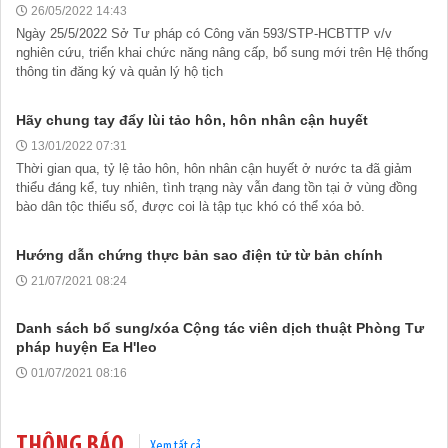
26/05/2022 14:43
Ngày 25/5/2022 Sở Tư pháp có Công văn 593/STP-HCBTTP v/v
nghiên cứu, triển khai chức năng nâng cấp, bổ sung mới trên Hệ thống
thông tin đăng ký và quản lý hộ tịch
Hãy chung tay đẩy lùi tảo hôn, hôn nhân cận huyết
13/01/2022 07:31
Thời gian qua, tỷ lệ tảo hôn, hôn nhân cận huyết ở nước ta đã giảm
thiểu đáng kể, tuy nhiên, tình trạng này vẫn đang tồn tại ở vùng đồng
bào dân tộc thiểu số, được coi là tập tục khó có thể xóa bỏ.
Hướng dẫn chứng thực bản sao điện tử từ bản chính
21/07/2021 08:24
Tài liệu phục vụ tiêu chí tiếp cận pháp luật trong đánh giá Nông
thôn mới
Danh sách bổ sung/xóa Cộng tác viên dịch thuật Phòng Tư
11/02/2026 08:45:12
pháp huyện Ea H'leo
01/07/2021 08:16
Tài liệu Hội nghị công chức, viên chức và người lao động năm
2025
15/01/2026 15:29:29
THÔNG BÁO
Xem tất cả