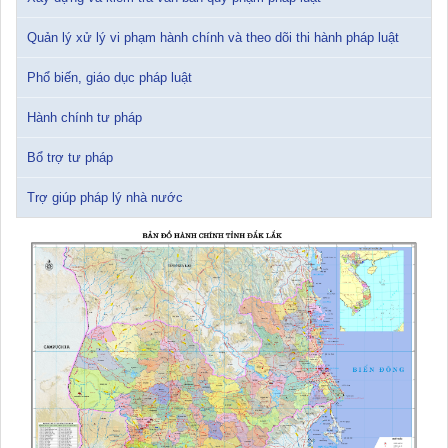
12/01/2026 14:30:21
Quản lý xử lý vi phạm hành chính và theo dõi thi hành pháp luật
Sổ tay tìm hiểu các quy định pháp luật về đăng ký doanh nghiệp và
Phổ biến, giáo dục pháp luật
pháp luật thuế thu nhập cá nhân
10/01/2026 15:22:31
Hành chính tư pháp
Đắk Lắk: Quyết tâm thực hiện hiệu quả Kế hoạch phòng, chống
Bổ trợ tư pháp
ma túy đến năm 2030
24/10/2025 17:14:42
Trợ giúp pháp lý nhà nước