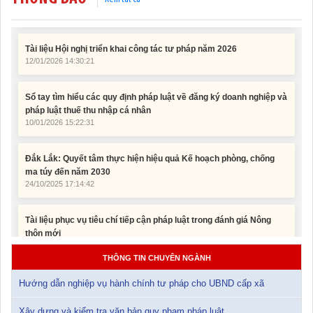
Tài liệu Hội nghị triển khai công tác tư pháp năm 2026
12/01/2026 14:30:21
Sổ tay tìm hiểu các quy định pháp luật về đăng ký doanh nghiệp và
pháp luật thuế thu nhập cá nhân
10/01/2026 15:22:31
Đắk Lắk: Quyết tâm thực hiện hiệu quả Kế hoạch phòng, chống
ma túy đến năm 2030
24/10/2025 17:14:42
Tài liệu phục vụ tiêu chí tiếp cận pháp luật trong đánh giá Nông
thôn mới
11/02/2026 08:45:12
Tài liệu Hội nghị công chức, viên chức và người lao động năm
THÔNG TIN CHUYÊN NGÀNH
2025
15/01/2026 15:29:29
Hướng dẫn nghiệp vụ hành chính tư pháp cho UBND cấp xã
Xây dựng và kiểm tra văn bản quy phạm pháp luật
Tài liệu Hội nghị triển khai công tác tư pháp năm 2026