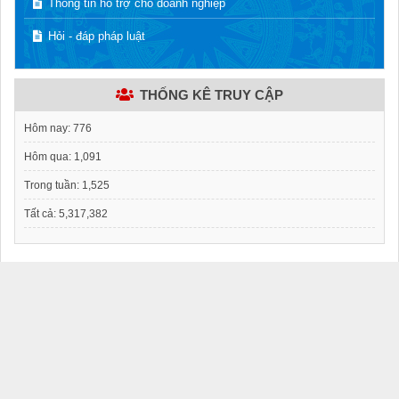
Thông tin hỗ trợ cho doanh nghiệp
Hỏi - đáp pháp luật
THỐNG KÊ TRUY CẬP
Hôm nay:
776
Hôm qua:
1,091
Trong tuần:
1,525
Tất cả:
5,317,382