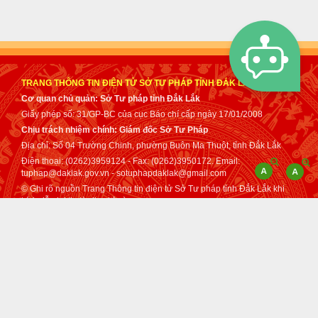
TRANG THÔNG TIN ĐIỆN TỬ SỞ TƯ PHÁP TỈNH ĐẮK LẮK
Cơ quan chủ quản: Sở Tư pháp tỉnh Đắk Lắk
Giấy phép số: 31/GP-BC của cục Báo chí cấp ngày 17/01/2008
Chịu trách nhiệm chính: Giám đốc Sở Tư Pháp
Địa chỉ: Số 04 Trường Chinh, phường Buôn Ma Thuột, tỉnh Đắk Lắk
Điện thoại: (0262)3959124 - Fax: (0262)3950172. Email:
tuphap@daklak.gov.vn - sotuphapdaklak@gmail.com
© Ghi rõ nguồn Trang Thông tin điện tử Sở Tư pháp tỉnh Đắk Lắk khi
trích dẫn lại tin từ địa chỉ này.
Thực hiện bởi
VNPT Đắk Lắk