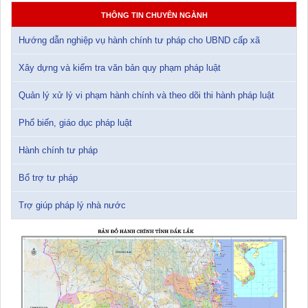
Tài liệu Hội nghị công chức, viên chức và người lao động năm
THÔNG TIN CHUYÊN NGÀNH
2025
15/01/2026 15:29:29
Hướng dẫn nghiệp vụ hành chính tư pháp cho UBND cấp xã
Xây dựng và kiểm tra văn bản quy phạm pháp luật
Tài liệu Hội nghị triển khai công tác tư pháp năm 2026
12/01/2026 14:30:21
Quản lý xử lý vi phạm hành chính và theo dõi thi hành pháp luật
Sổ tay tìm hiểu các quy định pháp luật về đăng ký doanh nghiệp và
Phổ biến, giáo dục pháp luật
pháp luật thuế thu nhập cá nhân
10/01/2026 15:22:31
Hành chính tư pháp
Đắk Lắk: Quyết tâm thực hiện hiệu quả Kế hoạch phòng, chống
Bổ trợ tư pháp
ma túy đến năm 2030
24/10/2025 17:14:42
Trợ giúp pháp lý nhà nước