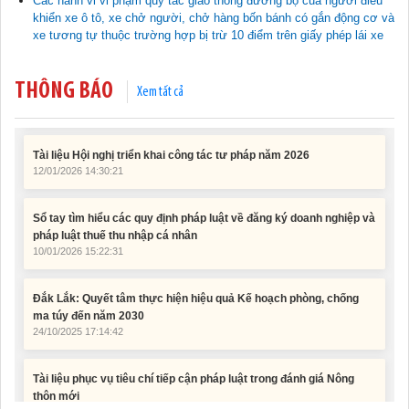
Các hành vi vi phạm quy tắc giao thông đường bộ của người điều
khiển xe ô tô, xe chở người, chở hàng bốn bánh có gắn động cơ và
xe tương tự thuộc trường hợp bị trừ 10 điểm trên giấy phép lái xe
Tài liệu Hội nghị công chức, viên chức và người lao động năm
2025
15/01/2026 15:29:29
THÔNG BÁO
Xem tất cả
Tài liệu Hội nghị triển khai công tác tư pháp năm 2026
12/01/2026 14:30:21
Sổ tay tìm hiểu các quy định pháp luật về đăng ký doanh nghiệp và
pháp luật thuế thu nhập cá nhân
10/01/2026 15:22:31
Đắk Lắk: Quyết tâm thực hiện hiệu quả Kế hoạch phòng, chống
ma túy đến năm 2030
24/10/2025 17:14:42
Tài liệu phục vụ tiêu chí tiếp cận pháp luật trong đánh giá Nông
thôn mới
11/02/2026 08:45:12