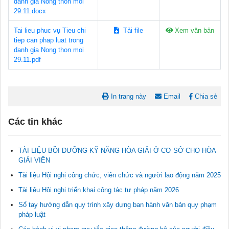
danh gia Nong thon moi
29.11.docx
Tai lieu phuc vụ Tieu chi
Tải file
Xem văn bản
tiep can phap luat trong
danh gia Nong thon moi
29.11.pdf
In trang này
Email
Chia sẻ
Các tin khác
TÀI LIỆU BỒI DƯỠNG KỸ NĂNG HÒA GIẢI Ở CƠ SỞ CHO HÒA
GIẢI VIÊN
Tài liệu Hội nghị công chức, viên chức và người lao động năm 2025
Tài liệu Hội nghị triển khai công tác tư pháp năm 2026
Tài liệu phục vụ tiêu chí tiếp cận pháp luật trong đánh giá Nông
Sổ tay hướng dẫn quy trình xây dựng ban hành văn bản quy phạm
thôn mới
pháp luật
11/02/2026 08:45:12