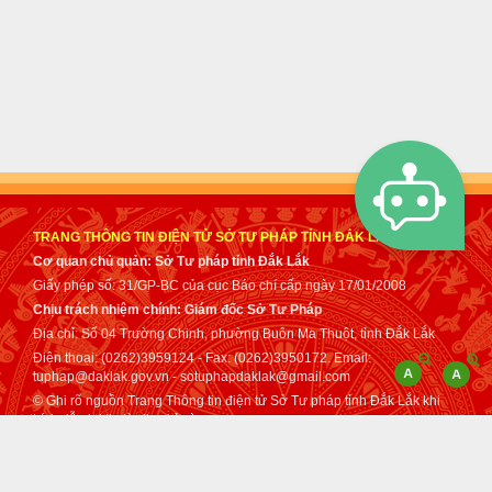
TRANG THÔNG TIN ĐIỆN TỬ SỞ TƯ PHÁP TỈNH ĐẮK LẮK
Cơ quan chủ quản: Sở Tư pháp tỉnh Đắk Lắk
Giấy phép số: 31/GP-BC của cục Báo chí cấp ngày 17/01/2008
Chịu trách nhiệm chính: Giám đốc Sở Tư Pháp
Địa chỉ: Số 04 Trường Chinh, phường Buôn Ma Thuột, tỉnh Đắk Lắk
Điện thoại: (0262)3959124 - Fax: (0262)3950172. Email:
tuphap@daklak.gov.vn - sotuphapdaklak@gmail.com
© Ghi rõ nguồn Trang Thông tin điện tử Sở Tư pháp tỉnh Đắk Lắk khi
trích dẫn lại tin từ địa chỉ này.