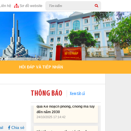
Liên hệ
Sơ đồ website
HỎI ĐÁP VÀ TIẾP NHẬN
THÔNG BÁO
Xem tất cả
Tài liệu phục vụ tiêu chí tiếp cận
pháp luật trong đánh giá Nông thôn
mới
11/02/2026 08:45:12
il
Chia sẻ