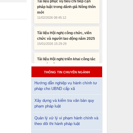
Tài liệu Hội nghị công chức, viên
chức và người lao động năm 2025
15/01/2026 15:29:29
Tài liệu Hội nghị triển khai công tác
tư pháp năm 2026
12/01/2026 14:30:21
Sổ tay tìm hiểu các quy định pháp
luật về đăng ký doanh nghiệp và
THÔNG TIN CHUYÊN NGÀNH
pháp luật thuế thu nhập cá nhân
10/01/2026 15:22:31
Hướng dẫn nghiệp vụ hành chính tư
pháp cho UBND cấp xã
Đắk Lắk: Quyết tâm thực hiện hiệu
quả Kế hoạch phòng, chống ma túy
Xây dựng và kiểm tra văn bản quy
đến năm 2030
phạm pháp luật
24/10/2025 17:14:42
Quản lý xử lý vi phạm hành chính và
theo dõi thi hành pháp luật
Tài liệu phục vụ tiêu chí tiếp cận
pháp luật trong đánh giá Nông thôn