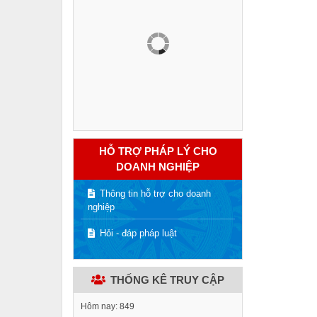
HỖ TRỢ PHÁP LÝ CHO
DOANH NGHIỆP
Thông tin hỗ trợ cho doanh
nghiệp
Hỏi - đáp pháp luật
THỐNG KÊ TRUY CẬP
Hôm nay:
849