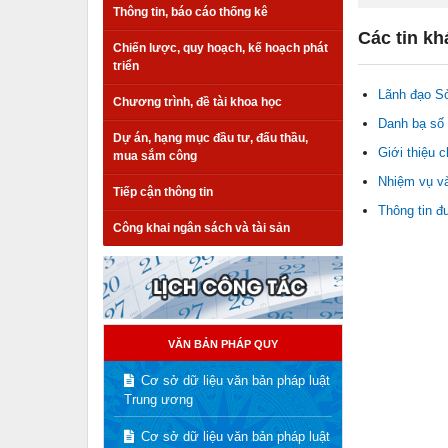
Thông tin, báo cáo thống kê
Các tin kh
Chiến lược, quy hoạch, kế hoạch phát
triển
Lãnh đạo S
Chương trình, đề tài khoa học
Danh bạ số 
Dự án, hạng mục đầu tư, đấu thầu,
Giới thiệu 
mua sắm công
Nhiệm vụ v
Tiếp cận thông tin
Thông tin đ
Công khai ngân sách và tài sản
VĂN BẢN PHÁP QUY
Cơ sở dữ liệu văn bản pháp luật
Trung ương
Cơ sở dữ liệu văn bản pháp luật