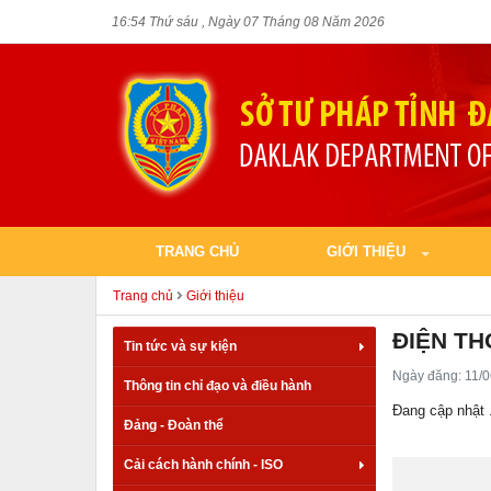
16:54 Thứ sáu , Ngày 07 Tháng 08 Năm 2026
TRANG CHỦ
GIỚI THIỆU
Trang chủ
Giới thiệu
ĐIỆN TH
Tin tức và sự kiện
Ngày đăng: 11/0
Thông tin chỉ đạo và điều hành
Đang cập nhật .
Đảng - Đoàn thể
Cải cách hành chính - ISO