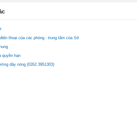
ác
ở
điện thoại của các phòng - trung tâm của Sở
chung
à quyền hạn
ường dây nóng (0262.3951303)