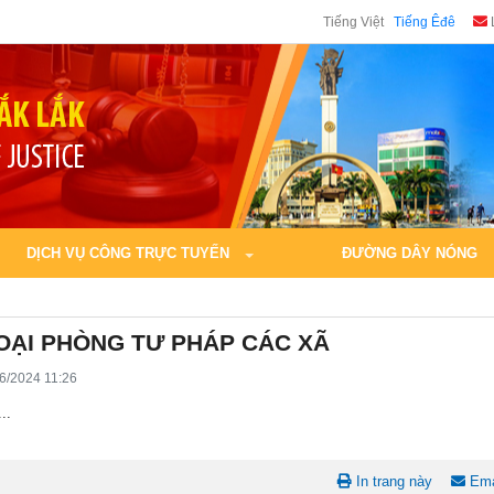
Tiếng Việt
Tiếng Êđê
DỊCH VỤ CÔNG TRỰC TUYẾN
ĐƯỜNG DÂY NÓNG
OẠI PHÒNG TƯ PHÁP CÁC XÃ
6/2024 11:26
..
In trang này
Ema