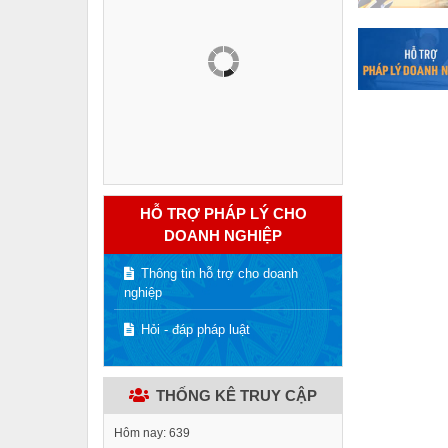
HỖ TRỢ PHÁP LÝ CHO
DOANH NGHIỆP
Thông tin hỗ trợ cho doanh
nghiệp
Hỏi - đáp pháp luật
THỐNG KÊ TRUY CẬP
Hôm nay:
639