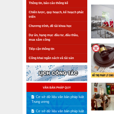
Thông tin, báo cáo thống kê
Chiến lược, quy hoạch, kế hoạch phát
triển
Chương trình, đề tài khoa học
Dự án, hạng mục đầu tư, đấu thầu,
mua sắm công
Tiếp cận thông tin
Công khai ngân sách và tài sản
VĂN BẢN PHÁP QUY
Cơ sở dữ liệu văn bản pháp luật
Trung ương
Cơ sở dữ liệu văn bản pháp luật