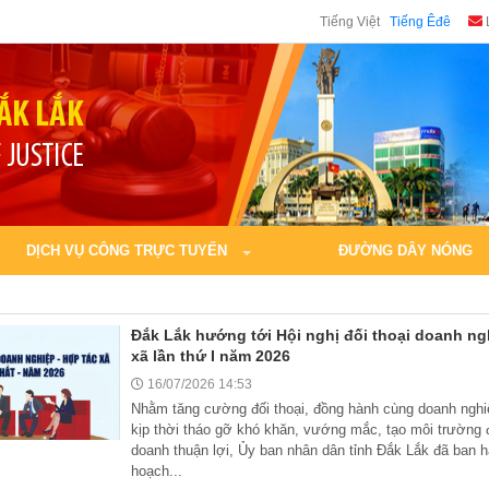
Tiếng Việt
Tiếng Êđê
DỊCH VỤ CÔNG TRỰC TUYẾN
ĐƯỜNG DÂY NÓNG
Đắk Lắk hướng tới Hội nghị đối thoại doanh ng
xã lần thứ I năm 2026
16/07/2026 14:53
Nhằm tăng cường đối thoại, đồng hành cùng doanh nghi
kịp thời tháo gỡ khó khăn, vướng mắc, tạo môi trường 
doanh thuận lợi, Ủy ban nhân dân tỉnh Đắk Lắk đã ban 
hoạch...