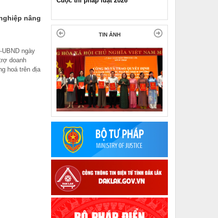
p luật 2026
Pháp luật và đời sống ngày 11-11-
2025
 nghiệp nâng
TIN ẢNH
H-UBND ngày
trợ doanh
g hoá trên địa