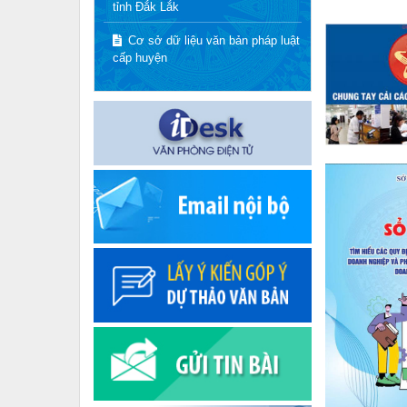
tỉnh Đắk Lắk
Cơ sở dữ liệu văn bản pháp luật
cấp huyện