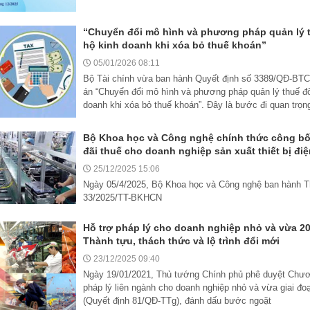
“Chuyển đổi mô hình và phương pháp quản lý t
hộ kinh doanh khi xóa bỏ thuế khoán”
05/01/2026 08:11
Bộ Tài chính vừa ban hành Quyết định số 3389/QĐ-BTC
án “Chuyển đổi mô hình và phương pháp quản lý thuế đố
doanh khi xóa bỏ thuế khoán”. Đây là bước đi quan trọng,
Bộ Khoa học và Công nghệ chính thức công bố 
đãi thuế cho doanh nghiệp sản xuất thiết bị điệ
25/12/2025 15:06
Ngày 05/4/2025, Bộ Khoa học và Công nghệ ban hành T
33/2025/TT-BKHCN
Hỗ trợ pháp lý cho doanh nghiệp nhỏ và vừa 2
Thành tựu, thách thức và lộ trình đổi mới
23/12/2025 09:40
Ngày 19/01/2021, Thủ tướng Chính phủ phê duyệt Chươn
pháp lý liên ngành cho doanh nghiệp nhỏ và vừa giai đ
(Quyết định 81/QĐ-TTg), đánh dấu bước ngoặt