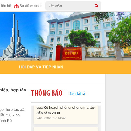
Liên hệ
Sơ đồ website
Tài liệu Hội nghị công chức, viên
chức và người lao động năm 2025
15/01/2026 15:29:29
Tài liệu Hội nghị triển khai công tác
tư pháp năm 2026
12/01/2026 14:30:21
Sổ tay tìm hiểu các quy định pháp
luật về đăng ký doanh nghiệp và
HỎI ĐÁP VÀ TIẾP NHẬN
pháp luật thuế thu nhập cá nhân
10/01/2026 15:22:31
hiệp, hợp tác
Đắk Lắk: Quyết tâm thực hiện hiệu
THÔNG BÁO
Xem tất cả
quả Kế hoạch phòng, chống ma túy
đến năm 2030
24/10/2025 17:14:42
ệp, hợp tác xã,
đầu tư, kinh
hành Kế
Tài liệu phục vụ tiêu chí tiếp cận
pháp luật trong đánh giá Nông thôn