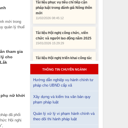
mới
11/02/2026 08:45:12
anh
Tài liệu Hội nghị công chức, viên
nh mới trong
chức và người lao động năm 2025
uy quản lý thuế
15/01/2026 15:29:29
Tài liệu Hội nghị triển khai công tác
ân tham gia
tư pháp năm 2026
 lý cho
12/01/2026 14:30:21
 Lắk
THÔNG TIN CHUYÊN NGÀNH
Sổ tay tìm hiểu các quy định pháp
luật về đăng ký doanh nghiệp và
Hướng dẫn nghiệp vụ hành chính tư
pháp luật thuế thu nhập cá nhân
pháp cho UBND cấp xã
10/01/2026 15:22:31
 phụ nữ khởi
Xây dựng và kiểm tra văn bản quy
phạm pháp luật
Đắk Lắk: Quyết tâm thực hiện hiệu
quả Kế hoạch phòng, chống ma túy
đến năm 2030
Quản lý xử lý vi phạm hành chính và
pháp đã phối
24/10/2025 17:14:42
theo dõi thi hành pháp luật
chức Hội nghị
”,