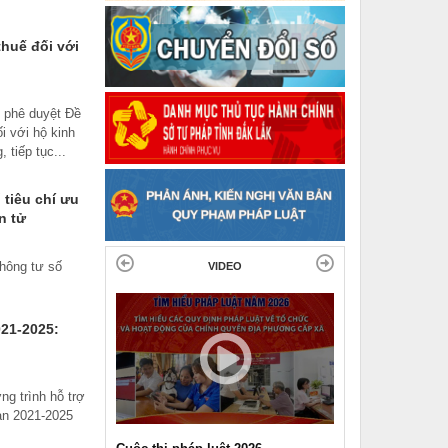
huế đối với
 phê duyệt Đề
i với hộ kinh
 tiếp tục...
tiêu chí ưu
n tử
hông tư số
VIDEO
021-2025:
g trình hỗ trợ
oạn 2021-2025