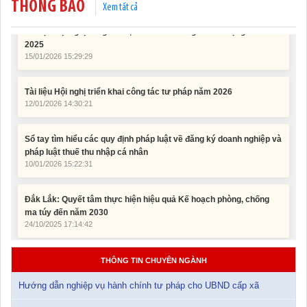
THÔNG BÁO
Tài liệu Hội nghị công chức, viên chức và người lao động năm
Xem tất cả
2025
15/01/2026 15:29:29
Tài liệu Hội nghị triển khai công tác tư pháp năm 2026
12/01/2026 14:30:21
Sổ tay tìm hiểu các quy định pháp luật về đăng ký doanh nghiệp và
pháp luật thuế thu nhập cá nhân
10/01/2026 15:22:31
Đắk Lắk: Quyết tâm thực hiện hiệu quả Kế hoạch phòng, chống
ma túy đến năm 2030
24/10/2025 17:14:42
Tài liệu phục vụ tiêu chí tiếp cận pháp luật trong đánh giá Nông
thôn mới
11/02/2026 08:45:12
THÔNG TIN CHUYÊN NGÀNH
Hướng dẫn nghiệp vụ hành chính tư pháp cho UBND cấp xã
Tài liệu Hội nghị công chức, viên chức và người lao động năm
2025