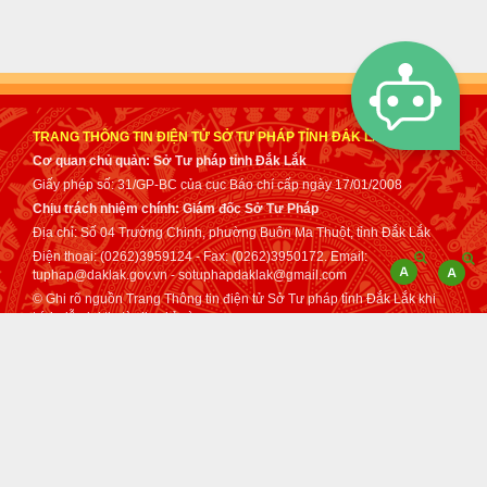
TRANG THÔNG TIN ĐIỆN TỬ SỞ TƯ PHÁP TỈNH ĐẮK LẮK
Cơ quan chủ quản: Sở Tư pháp tỉnh Đắk Lắk
Giấy phép số: 31/GP-BC của cục Báo chí cấp ngày 17/01/2008
Chịu trách nhiệm chính: Giám đốc Sở Tư Pháp
Địa chỉ: Số 04 Trường Chinh, phường Buôn Ma Thuột, tỉnh Đắk Lắk
Điện thoại: (0262)3959124 - Fax: (0262)3950172. Email:
tuphap@daklak.gov.vn - sotuphapdaklak@gmail.com
© Ghi rõ nguồn Trang Thông tin điện tử Sở Tư pháp tỉnh Đắk Lắk khi
trích dẫn lại tin từ địa chỉ này.
Thực hiện bởi
VNPT Đắk Lắk