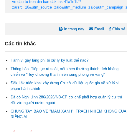
ve-dau-tu-tren-dia-ban-dak-lak-41a1e1f/?
zarsrc=10&utm_source=zalo&utm_medium=zalo&utm_campaign=
In trang này
Email
Chia sẻ
Các tin khác
Hành vi gây lãng phí bị xử lý kỷ luật thế nào?
Thông báo: Tiếp tục rà soát, xét khen thưởng thành tích kháng
chiến và “Huy chương thanh niên xung phong vẻ vang”
Đắk Lắk triển khai xây dựng Cơ sở dữ liệu quốc gia về xử lý vi
phạm hành chính
Đã có Nghị định 286/2026/NĐ-CP cơ chế phối hợp quản lý cư trú
đối với người nước ngoài
Tài liệu phục vụ tiêu chí tiếp cận pháp luật trong đánh giá Nông
CHUNG TAY BẢO VỆ "MẦM XANH": TRÁCH NHIỆM KHÔNG CỦA
thôn mới
RIÊNG AI!
11/02/2026 08:45:12