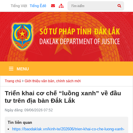
Tiếng Việt
Tiếng Êđê
MENU
Trang chủ
Giới thiệu văn bản, chính sách mới
Triển khai cơ chế “luồng xanh” về đầu
tư trên địa bàn Đắk Lắk
Ngày đăng: 09/06/2026 07:52
Tin liên quan
https://baodaklak.vn/kinh-te/202606/trien-khai-co-che-luong-xanh-