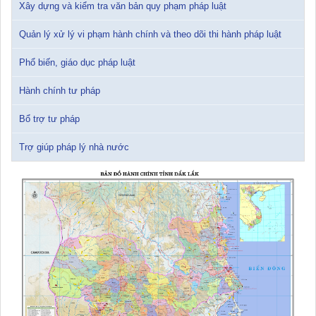
Xây dựng và kiểm tra văn bản quy phạm pháp luật
15/01/2026 15:29:29
Quản lý xử lý vi phạm hành chính và theo dõi thi hành pháp luật
Tài liệu Hội nghị triển khai công tác tư pháp năm 2026
12/01/2026 14:30:21
Phổ biến, giáo dục pháp luật
Hành chính tư pháp
Sổ tay tìm hiểu các quy định pháp luật về đăng ký doanh nghiệp và
pháp luật thuế thu nhập cá nhân
Bổ trợ tư pháp
10/01/2026 15:22:31
Trợ giúp pháp lý nhà nước
Đắk Lắk: Quyết tâm thực hiện hiệu quả Kế hoạch phòng, chống
ma túy đến năm 2030
24/10/2025 17:14:42