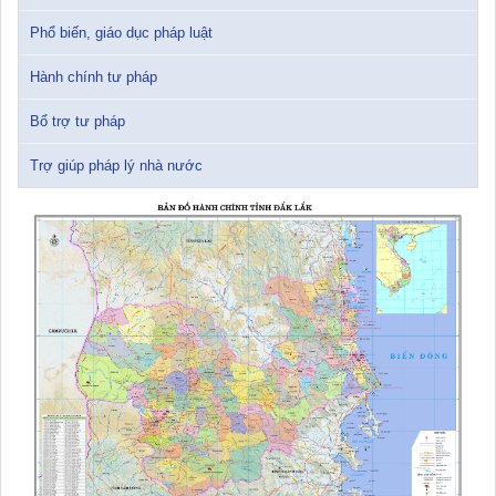
pháp luật thuế thu nhập cá nhân
Phổ biến, giáo dục pháp luật
10/01/2026 15:22:31
Hành chính tư pháp
Đắk Lắk: Quyết tâm thực hiện hiệu quả Kế hoạch phòng, chống
ma túy đến năm 2030
Bổ trợ tư pháp
24/10/2025 17:14:42
Trợ giúp pháp lý nhà nước