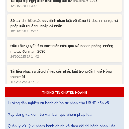
Sổ tay tìm hiểu các quy định pháp luật về đăng ký doanh nghiệp và
pháp luật thuế thu nhập cá nhân
10/01/2026 15:22:31
Đắk Lắk: Quyết tâm thực hiện hiệu quả Kế hoạch phòng, chống
ma túy đến năm 2030
24/10/2025 17:14:42
Tài liệu phục vụ tiêu chí tiếp cận pháp luật trong đánh giá Nông
thôn mới
11/02/2026 08:45:12
Tài liệu Hội nghị công chức, viên chức và người lao động năm
2025
15/01/2026 15:29:29
THÔNG TIN CHUYÊN NGÀNH
Hướng dẫn nghiệp vụ hành chính tư pháp cho UBND cấp xã
Tài liệu Hội nghị triển khai công tác tư pháp năm 2026
12/01/2026 14:30:21
Xây dựng và kiểm tra văn bản quy phạm pháp luật
Quản lý xử lý vi phạm hành chính và theo dõi thi hành pháp luật
Sổ tay tìm hiểu các quy định pháp luật về đăng ký doanh nghiệp và