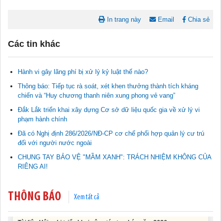
In trang này
Email
Chia sẻ
Các tin khác
Hành vi gây lãng phí bị xử lý kỷ luật thế nào?
Thông báo: Tiếp tục rà soát, xét khen thưởng thành tích kháng
chiến và “Huy chương thanh niên xung phong vẻ vang”
Đắk Lắk triển khai xây dựng Cơ sở dữ liệu quốc gia về xử lý vi
Tài liệu phục vụ tiêu chí tiếp cận pháp luật trong đánh giá Nông
phạm hành chính
thôn mới
11/02/2026 08:45:12
Đã có Nghị định 286/2026/NĐ-CP cơ chế phối hợp quản lý cư trú
đối với người nước ngoài
Tài liệu Hội nghị công chức, viên chức và người lao động năm
CHUNG TAY BẢO VỆ "MẦM XANH": TRÁCH NHIỆM KHÔNG CỦA
2025
RIÊNG AI!
15/01/2026 15:29:29
THÔNG BÁO
Tài liệu Hội nghị triển khai công tác tư pháp năm 2026
Xem tất cả
12/01/2026 14:30:21