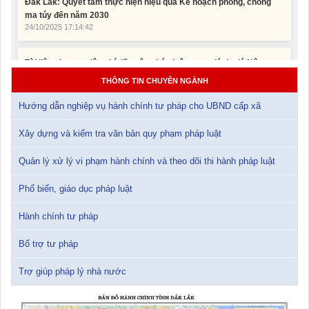
Tài liệu phục vụ tiêu chí tiếp cận pháp luật trong đánh giá Nông
thôn mới
11/02/2026 08:45:12
THÔNG TIN CHUYÊN NGÀNH
Tài liệu Hội nghị công chức, viên chức và người lao động năm
2025
Hướng dẫn nghiệp vụ hành chính tư pháp cho UBND cấp xã
15/01/2026 15:29:29
Xây dựng và kiểm tra văn bản quy phạm pháp luật
Tài liệu Hội nghị triển khai công tác tư pháp năm 2026
12/01/2026 14:30:21
Quản lý xử lý vi phạm hành chính và theo dõi thi hành pháp luật
Phổ biến, giáo dục pháp luật
Sổ tay tìm hiểu các quy định pháp luật về đăng ký doanh nghiệp và
pháp luật thuế thu nhập cá nhân
Hành chính tư pháp
10/01/2026 15:22:31
Bổ trợ tư pháp
Đắk Lắk: Quyết tâm thực hiện hiệu quả Kế hoạch phòng, chống
ma túy đến năm 2030
Trợ giúp pháp lý nhà nước
24/10/2025 17:14:42