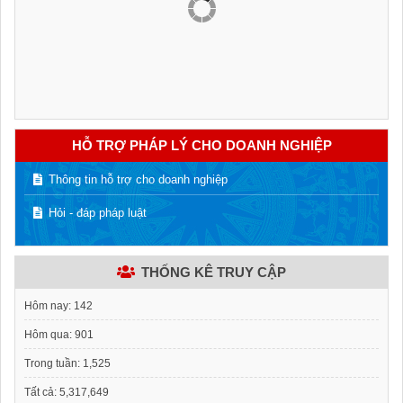
HỖ TRỢ PHÁP LÝ CHO DOANH NGHIỆP
Thông tin hỗ trợ cho doanh nghiệp
Hỏi - đáp pháp luật
THỐNG KÊ TRUY CẬP
Hôm nay:
142
Hôm qua:
901
Trong tuần:
1,525
Tất cả:
5,317,649