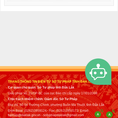
TRANG THÔNG TIN ĐIỆN TỬ SỞ TƯ PHÁP TỈNH ĐẮK LẮK
Cơ quan chủ quản: Sở Tư pháp tỉnh Đắk Lắk
Giấy phép số: 31/GP-BC của cục Báo chí cấp ngày 17/01/2008
Chịu trách nhiệm chính: Giám đốc Sở Tư Pháp
Địa chỉ: Số 04 Trường Chinh, phường Buôn Ma Thuột, tỉnh Đắk Lắk
Điện thoại: (0262)3959124 - Fax: (0262)3950172. Email:
tuphap@daklak.gov.vn - sotuphapdaklak@gmail.com