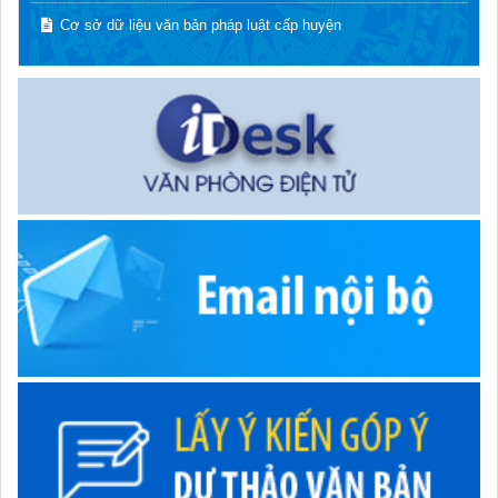
Cơ sở dữ liệu văn bản pháp luật cấp huyện