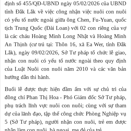
định số 455/QĐ-UBND ngày 05/02/2026 của UBND
tỉnh Đắk Lắk về việc công nhận việc nuôi con nuôi
có yếu tố nước ngoài giữa ông Chen, Fu-Yuan, quốc
tịch Trung Quốc (Đài Loan) với 02 con riêng của vợ
là các cháu Hoàng Minh Long Nhật và Hoàng Minh
An Thịnh (cư trú tại: Thôn 16, xã Ea Wer, tỉnh Đắk
Lắk), ngày 09/02/2026, Sở Tư pháp tổ chức lễ giao,
nhận con nuôi có yếu tố nước ngoài theo quy định
của Luật Nuôi con nuôi năm 2010 và các văn bản
hướng dẫn thi hành.
Buổi lễ được thực hiện đầm ấm với sự chủ trì của
đồng chí Phan Thị Hoa - Phó Giám đốc Sở Tư pháp,
phụ trách lĩnh vực nuôi con nuôi; cùng với sự tham
dự của lãnh đạo, tập thể công chức Phòng Nghiệp vụ
5 (Sở Tư pháp), người nhận con nuôi, trẻ em được
nhận làm con nuôi, bà ngoại, mẹ đẻ của trẻ.