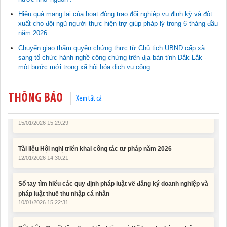
Hiệu quả mang lại của hoạt động trao đổi nghiệp vụ định kỳ và đột
xuất cho đội ngũ người thực hiện trợ giúp pháp lý trong 6 tháng đầu
Tài liệu phục vụ tiêu chí tiếp cận pháp luật trong đánh giá Nông
năm 2026
thôn mới
Chuyển giao thẩm quyền chứng thực từ Chủ tịch UBND cấp xã
11/02/2026 08:45:12
sang tổ chức hành nghề công chứng trên địa bàn tỉnh Đắk Lắk -
một bước mới trong xã hội hóa dịch vụ công
Tài liệu Hội nghị công chức, viên chức và người lao động năm
2025
THÔNG BÁO
15/01/2026 15:29:29
Xem tất cả
Tài liệu Hội nghị triển khai công tác tư pháp năm 2026
12/01/2026 14:30:21
Sổ tay tìm hiểu các quy định pháp luật về đăng ký doanh nghiệp và
pháp luật thuế thu nhập cá nhân
10/01/2026 15:22:31
Đắk Lắk: Quyết tâm thực hiện hiệu quả Kế hoạch phòng, chống
ma túy đến năm 2030
24/10/2025 17:14:42