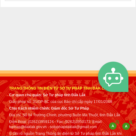
TRANG THÔNG TIN ĐIỆN TỬ SỞ TƯ PHÁP TỈNH ĐẮK LẮK
Cơ quan chủ quản: Sở Tư pháp tỉnh Đắk Lắk
Giấy phép số: 31/GP-BC của cục Báo chí cấp ngày 17/01/2008
Chịu trách nhiệm chính: Giám đốc Sở Tư Pháp
Địa chỉ: Số 04 Trường Chinh, phường Buôn Ma Thuột, tỉnh Đắk Lắk
Điện thoại: (0262)3959124 - Fax: (0262)3950172. Email:
tuphap@daklak.gov.vn - sotuphapdaklak@gmail.com
© Ghi rõ nguồn Trang Thông tin điện tử Sở Tư pháp tỉnh Đắk Lắk khi