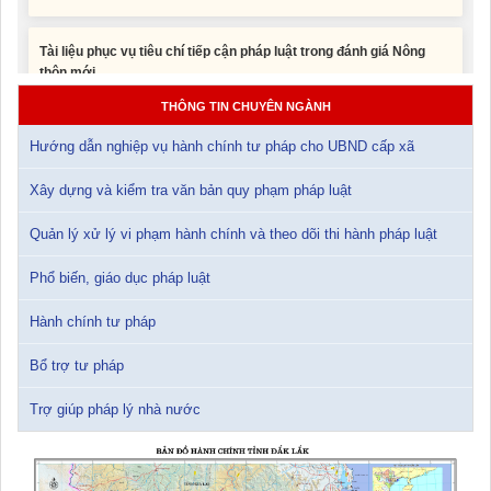
Tài liệu phục vụ tiêu chí tiếp cận pháp luật trong đánh giá Nông
thôn mới
11/02/2026 08:45:12
Tài liệu Hội nghị công chức, viên chức và người lao động năm
THÔNG TIN CHUYÊN NGÀNH
2025
15/01/2026 15:29:29
Hướng dẫn nghiệp vụ hành chính tư pháp cho UBND cấp xã
Xây dựng và kiểm tra văn bản quy phạm pháp luật
Tài liệu Hội nghị triển khai công tác tư pháp năm 2026
12/01/2026 14:30:21
Quản lý xử lý vi phạm hành chính và theo dõi thi hành pháp luật
Sổ tay tìm hiểu các quy định pháp luật về đăng ký doanh nghiệp và
Phổ biến, giáo dục pháp luật
pháp luật thuế thu nhập cá nhân
10/01/2026 15:22:31
Hành chính tư pháp
Bổ trợ tư pháp
Đắk Lắk: Quyết tâm thực hiện hiệu quả Kế hoạch phòng, chống
ma túy đến năm 2030
24/10/2025 17:14:42
Trợ giúp pháp lý nhà nước