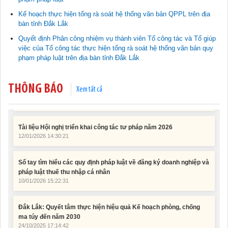
Kế hoạch thực hiện tổng rà soát hệ thống văn bản QPPL trên địa
Tài liệu phục vụ tiêu chí tiếp cận pháp luật trong đánh giá Nông
bàn tỉnh Đắk Lắk
thôn mới
11/02/2026 08:45:12
Quyết định Phân công nhiệm vụ thành viên Tổ công tác và Tổ giúp
việc của Tổ công tác thực hiện tổng rà soát hệ thống văn bản quy
phạm pháp luật trên địa bàn tỉnh Đắk Lắk
Tài liệu Hội nghị công chức, viên chức và người lao động năm
2025
15/01/2026 15:29:29
THÔNG BÁO
Xem tất cả
Tài liệu Hội nghị triển khai công tác tư pháp năm 2026
12/01/2026 14:30:21
Sổ tay tìm hiểu các quy định pháp luật về đăng ký doanh nghiệp và
pháp luật thuế thu nhập cá nhân
10/01/2026 15:22:31
Đắk Lắk: Quyết tâm thực hiện hiệu quả Kế hoạch phòng, chống
ma túy đến năm 2030
24/10/2025 17:14:42