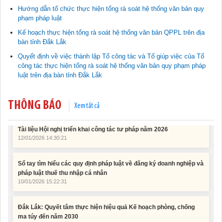
Hướng dẫn tổ chức thực hiện tổng rà soát hệ thống văn bản quy
phạm pháp luật
Tài liệu phục vụ tiêu chí tiếp cận pháp luật trong đánh giá Nông
thôn mới
Kế hoạch thực hiện tổng rà soát hệ thống văn bản QPPL trên địa
11/02/2026 08:45:12
bàn tỉnh Đắk Lắk
Quyết định về việc thành lập Tổ công tác và Tổ giúp việc của Tổ
Tài liệu Hội nghị công chức, viên chức và người lao động năm
công tác thực hiện tổng rà soát hệ thống văn bản quy phạm pháp
2025
luật trên địa bàn tỉnh Đắk Lắk
15/01/2026 15:29:29
THÔNG BÁO
Xem tất cả
Tài liệu Hội nghị triển khai công tác tư pháp năm 2026
12/01/2026 14:30:21
Sổ tay tìm hiểu các quy định pháp luật về đăng ký doanh nghiệp và
pháp luật thuế thu nhập cá nhân
10/01/2026 15:22:31
Đắk Lắk: Quyết tâm thực hiện hiệu quả Kế hoạch phòng, chống
ma túy đến năm 2030
24/10/2025 17:14:42