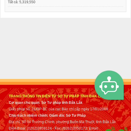
Tất cả:
5,319,550
TRANG THÔNG TIN ĐIỆN TỬ SỞ TƯ PHÁP TỈNH ĐẮK LẮK
Cơ quan chủ quản: Sở Tư pháp tỉnh Đắk Lắk
Giấy phép số: 31/GP-BC của cục Báo chí cấp ngày 17/01/2008
Chịu trách nhiệm chính: Giám đốc Sở Tư Pháp
Địa chỉ: Số 04 Trường Chinh, phường Buôn Ma Thuột, tỉnh Đắk Lắk
Điện thoại: (0262)3959124 - Fax: (0262)3950172. Email: