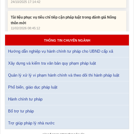
Tài liệu phục vụ tiêu chí tiếp cận pháp luật trong đánh giá Nông
thôn mới
11/02/2026 08:45:12
Tài liệu Hội nghị công chức, viên chức và người lao động năm
2025
15/01/2026 15:29:29
THÔNG TIN CHUYÊN NGÀNH
Hướng dẫn nghiệp vụ hành chính tư pháp cho UBND cấp xã
Tài liệu Hội nghị triển khai công tác tư pháp năm 2026
12/01/2026 14:30:21
Xây dựng và kiểm tra văn bản quy phạm pháp luật
Quản lý xử lý vi phạm hành chính và theo dõi thi hành pháp luật
Sổ tay tìm hiểu các quy định pháp luật về đăng ký doanh nghiệp và
pháp luật thuế thu nhập cá nhân
Phổ biến, giáo dục pháp luật
10/01/2026 15:22:31
Hành chính tư pháp
Đắk Lắk: Quyết tâm thực hiện hiệu quả Kế hoạch phòng, chống
ma túy đến năm 2030
Bổ trợ tư pháp
24/10/2025 17:14:42
Trợ giúp pháp lý nhà nước