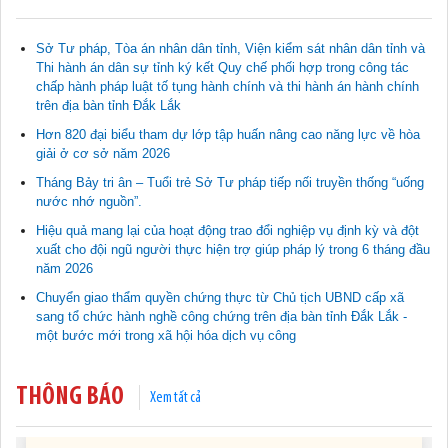
Sở Tư pháp, Tòa án nhân dân tỉnh, Viện kiểm sát nhân dân tỉnh và
Thi hành án dân sự tỉnh ký kết Quy chế phối hợp trong công tác
Tài liệu phục vụ tiêu chí tiếp cận pháp luật trong đánh giá Nông
chấp hành pháp luật tố tụng hành chính và thi hành án hành chính
thôn mới
trên địa bàn tỉnh Đắk Lắk
11/02/2026 08:45:12
Hơn 820 đại biểu tham dự lớp tập huấn nâng cao năng lực về hòa
giải ở cơ sở năm 2026
Tài liệu Hội nghị công chức, viên chức và người lao động năm
Tháng Bảy tri ân – Tuổi trẻ Sở Tư pháp tiếp nối truyền thống “uống
2025
nước nhớ nguồn”.
15/01/2026 15:29:29
Hiệu quả mang lại của hoạt động trao đổi nghiệp vụ định kỳ và đột
xuất cho đội ngũ người thực hiện trợ giúp pháp lý trong 6 tháng đầu
Tài liệu Hội nghị triển khai công tác tư pháp năm 2026
năm 2026
12/01/2026 14:30:21
Chuyển giao thẩm quyền chứng thực từ Chủ tịch UBND cấp xã
sang tổ chức hành nghề công chứng trên địa bàn tỉnh Đắk Lắk -
Sổ tay tìm hiểu các quy định pháp luật về đăng ký doanh nghiệp và
một bước mới trong xã hội hóa dịch vụ công
pháp luật thuế thu nhập cá nhân
10/01/2026 15:22:31
THÔNG BÁO
Xem tất cả
Đắk Lắk: Quyết tâm thực hiện hiệu quả Kế hoạch phòng, chống
ma túy đến năm 2030