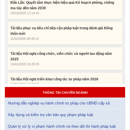
24/10/2025 17:14:42
Tài liệu phục vụ tiêu chí tiếp cận pháp luật trong đánh giá Nông
thôn mới
11/02/2026 08:45:12
Tài liệu Hội nghị công chức, viên chức và người lao động năm
2025
15/01/2026 15:29:29
Tài liệu Hội nghị triển khai công tác tư pháp năm 2026
12/01/2026 14:30:21
Sổ tay tìm hiểu các quy định pháp luật về đăng ký doanh nghiệp và
pháp luật thuế thu nhập cá nhân
THÔNG TIN CHUYÊN NGÀNH
10/01/2026 15:22:31
Hướng dẫn nghiệp vụ hành chính tư pháp cho UBND cấp xã
Đắk Lắk: Quyết tâm thực hiện hiệu quả Kế hoạch phòng, chống
Xây dựng và kiểm tra văn bản quy phạm pháp luật
ma túy đến năm 2030
24/10/2025 17:14:42
Quản lý xử lý vi phạm hành chính và theo dõi thi hành pháp luật