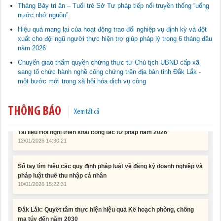
Tháng Bảy tri ân – Tuổi trẻ Sở Tư pháp tiếp nối truyền thống “uống
nước nhớ nguồn”.
Tài liệu phục vụ tiêu chí tiếp cận pháp luật trong đánh giá Nông
thôn mới
Hiệu quả mang lại của hoạt động trao đổi nghiệp vụ định kỳ và đột
11/02/2026 08:45:12
xuất cho đội ngũ người thực hiện trợ giúp pháp lý trong 6 tháng đầu
năm 2026
Chuyển giao thẩm quyền chứng thực từ Chủ tịch UBND cấp xã
Tài liệu Hội nghị công chức, viên chức và người lao động năm
sang tổ chức hành nghề công chứng trên địa bàn tỉnh Đắk Lắk -
2025
15/01/2026 15:29:29
một bước mới trong xã hội hóa dịch vụ công
Tài liệu Hội nghị triển khai công tác tư pháp năm 2026
THÔNG BÁO
Xem tất cả
12/01/2026 14:30:21
Sổ tay tìm hiểu các quy định pháp luật về đăng ký doanh nghiệp và
pháp luật thuế thu nhập cá nhân
10/01/2026 15:22:31
Đắk Lắk: Quyết tâm thực hiện hiệu quả Kế hoạch phòng, chống
ma túy đến năm 2030
24/10/2025 17:14:42