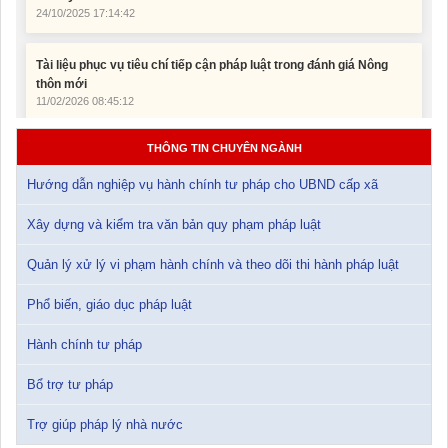
Tài liệu phục vụ tiêu chí tiếp cận pháp luật trong đánh giá Nông
thôn mới
11/02/2026 08:45:12
Tài liệu Hội nghị công chức, viên chức và người lao động năm
2025
15/01/2026 15:29:29
THÔNG TIN CHUYÊN NGÀNH
Hướng dẫn nghiệp vụ hành chính tư pháp cho UBND cấp xã
Tài liệu Hội nghị triển khai công tác tư pháp năm 2026
12/01/2026 14:30:21
Xây dựng và kiểm tra văn bản quy phạm pháp luật
Sổ tay tìm hiểu các quy định pháp luật về đăng ký doanh nghiệp và
Quản lý xử lý vi phạm hành chính và theo dõi thi hành pháp luật
pháp luật thuế thu nhập cá nhân
10/01/2026 15:22:31
Phổ biến, giáo dục pháp luật
Đắk Lắk: Quyết tâm thực hiện hiệu quả Kế hoạch phòng, chống
Hành chính tư pháp
ma túy đến năm 2030
24/10/2025 17:14:42
Bổ trợ tư pháp
Trợ giúp pháp lý nhà nước