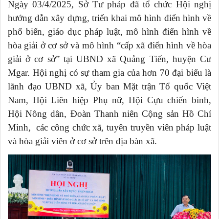
Ngày 03/4/2025, Sở Tư pháp đã tổ chức Hội nghị
hướng dẫn xây dựng, triển khai mô hình điển hình về
phổ biến, giáo dục pháp luật, mô hình điển hình về
hòa giải ở cơ sở và mô hình “cấp xã điển hình về hòa
giải ở cơ sở” tại UBND xã Quảng Tiến, huyện Cư
Mgar. Hội nghị có sự tham gia của hơn 70 đại biểu là
lãnh đạo UBND xã, Ủy ban Mặt trận Tổ quốc Việt
Nam, Hội Liên hiệp Phụ nữ, Hội Cựu chiến binh,
Hội Nông dân, Đoàn Thanh niên Cộng sản Hồ Chí
M
inh, các công chức xã, tuyên truyền viên pháp luật
và hòa giải viên ở cơ sở trên địa bàn xã.