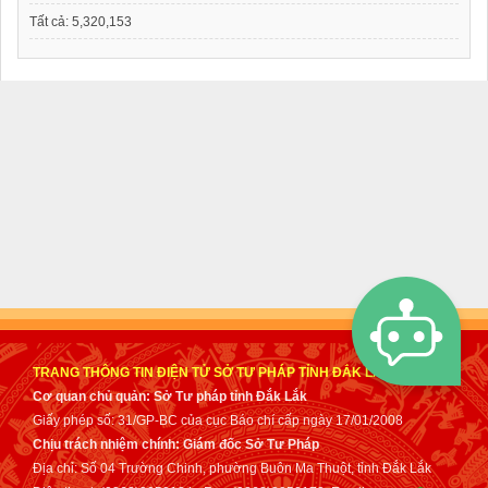
Tất cả:
5,320,153
TRANG THÔNG TIN ĐIỆN TỬ SỞ TƯ PHÁP TỈNH ĐẮK LẮK
Cơ quan chủ quản: Sở Tư pháp tỉnh Đắk Lắk
Giấy phép số: 31/GP-BC của cục Báo chí cấp ngày 17/01/2008
Chịu trách nhiệm chính: Giám đốc Sở Tư Pháp
Địa chỉ: Số 04 Trường Chinh, phường Buôn Ma Thuột, tỉnh Đắk Lắk