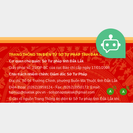
TRANG THÔNG TIN ĐIỆN TỬ SỞ TƯ PHÁP TỈNH ĐẮK LẮK
Cơ quan chủ quản: Sở Tư pháp tỉnh Đắk Lắk
Giấy phép số: 31/GP-BC của cục Báo chí cấp ngày 17/01/2008
Chịu trách nhiệm chính: Giám đốc Sở Tư Pháp
Địa chỉ: Số 04 Trường Chinh, phường Buôn Ma Thuột, tỉnh Đắk Lắk
Điện thoại: (0262)3959124 - Fax: (0262)3950172. Email:
tuphap@daklak.gov.vn - sotuphapdaklak@gmail.com
© Ghi rõ nguồn Trang Thông tin điện tử Sở Tư pháp tỉnh Đắk Lắk khi
trích dẫn lại tin từ địa chỉ này.
Thực hiện bởi
VNPT Đắk Lắk