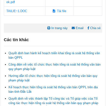
ok.pdf
TAILIE~1.DOC
Tải file
In trang này
Email
Chia sẻ
Các tin khác
Quyết định ban hành kế hoạch triển khai tổng rà soát hệ thống văn
bản QPPL
Công điện về việc tổ chức thực hiện tổng rà soát hệ thống văn bản
quy phạm pháp luật
Hướng dẫn tổ chức thực hiện tổng rà soát hệ thống văn bản quy
phạm pháp luật
Tài liệu phục vụ tiêu chí tiếp cận pháp luật trong đánh giá Nông
Kế hoạch thực hiện tổng rà soát hệ thống văn bản QPPL trên địa
thôn mới
bàn tỉnh Đắk Lắk
11/02/2026 08:45:12
Quyết định về việc thành lập Tổ công tác và Tổ giúp việc của Tổ
công tác thực hiện tổng rà soát hệ thống văn bản quy phạm pháp
Tài liệu Hội nghị công chức, viên chức và người lao động năm