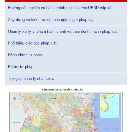
15/01/2026 15:29:29
Hướng dẫn nghiệp vụ hành chính tư pháp cho UBND cấp xã
Tài liệu Hội nghị triển khai công tác tư pháp năm 2026
Xây dựng và kiểm tra văn bản quy phạm pháp luật
12/01/2026 14:30:21
Quản lý xử lý vi phạm hành chính và theo dõi thi hành pháp luật
Sổ tay tìm hiểu các quy định pháp luật về đăng ký doanh nghiệp và
Phổ biến, giáo dục pháp luật
pháp luật thuế thu nhập cá nhân
10/01/2026 15:22:31
Hành chính tư pháp
Đắk Lắk: Quyết tâm thực hiện hiệu quả Kế hoạch phòng, chống
Bổ trợ tư pháp
ma túy đến năm 2030
24/10/2025 17:14:42
Trợ giúp pháp lý nhà nước