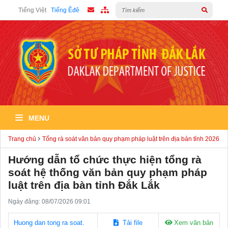
Tiếng Việt
Tiếng Êđê
MENU
Trang chủ
Tổng rà soát văn bản quy phạm pháp luật trên địa bản tỉnh 2026
Hướng dẫn tổ chức thực hiện tổng rà
soát hệ thống văn bản quy phạm pháp
luật trên địa bàn tỉnh Đắk Lắk
Ngày đăng: 08/07/2026 09:01
Huong dan tong ra soat.
Tải file
Xem văn bản