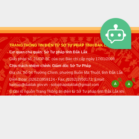
TRANG THÔNG TIN ĐIỆN TỬ SỞ TƯ PHÁP TỈNH ĐẮK LẮK
Cơ quan chủ quản: Sở Tư pháp tỉnh Đắk Lắk
Giấy phép số: 31/GP-BC của cục Báo chí cấp ngày 17/01/2008
Chịu trách nhiệm chính: Giám đốc Sở Tư Pháp
Địa chỉ: Số 04 Trường Chinh, phường Buôn Ma Thuột, tỉnh Đắk Lắk
Điện thoại: (0262)3959124 - Fax: (0262)3950172. Email:
tuphap@daklak.gov.vn - sotuphapdaklak@gmail.com
© Ghi rõ nguồn Trang Thông tin điện tử Sở Tư pháp tỉnh Đắk Lắk khi
trích dẫn lại tin từ địa chỉ này.
Thực hiện bởi
VNPT Đắk Lắk