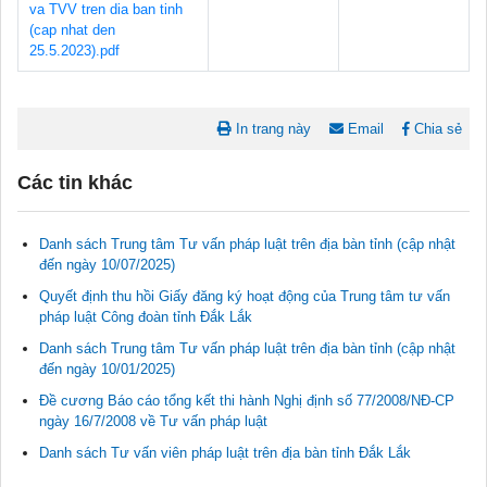
va TVV tren dia ban tinh
(cap nhat den
25.5.2023).pdf
In trang này
Email
Chia sẻ
Các tin khác
Danh sách Trung tâm Tư vấn pháp luật trên địa bàn tỉnh (cập nhật
đến ngày 10/07/2025)
Quyết định thu hồi Giấy đăng ký hoạt động của Trung tâm tư vấn
pháp luật Công đoàn tỉnh Đắk Lắk
Danh sách Trung tâm Tư vấn pháp luật trên địa bàn tỉnh (cập nhật
Tài liệu phục vụ tiêu chí tiếp cận pháp luật trong đánh giá Nông
đến ngày 10/01/2025)
thôn mới
11/02/2026 08:45:12
Đề cương Báo cáo tổng kết thi hành Nghị định số 77/2008/NĐ-CP
ngày 16/7/2008 về Tư vấn pháp luật
Tài liệu Hội nghị công chức, viên chức và người lao động năm
Danh sách Tư vấn viên pháp luật trên địa bàn tỉnh Đắk Lắk
2025
15/01/2026 15:29:29