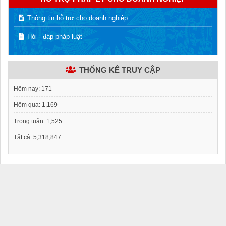
Thông tin hỗ trợ cho doanh nghiệp
Hỏi - đáp pháp luật
THỐNG KÊ TRUY CẬP
Hôm nay:
171
Hôm qua:
1,169
Trong tuần:
1,525
Tất cả:
5,318,847