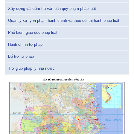
Tài liệu Hội nghị triển khai công tác tư pháp năm 2026
Xây dựng và kiểm tra văn bản quy phạm pháp luật
12/01/2026 14:30:21
Quản lý xử lý vi phạm hành chính và theo dõi thi hành pháp luật
Sổ tay tìm hiểu các quy định pháp luật về đăng ký doanh nghiệp và
Phổ biến, giáo dục pháp luật
pháp luật thuế thu nhập cá nhân
10/01/2026 15:22:31
Hành chính tư pháp
Đắk Lắk: Quyết tâm thực hiện hiệu quả Kế hoạch phòng, chống
Bổ trợ tư pháp
ma túy đến năm 2030
24/10/2025 17:14:42
Trợ giúp pháp lý nhà nước