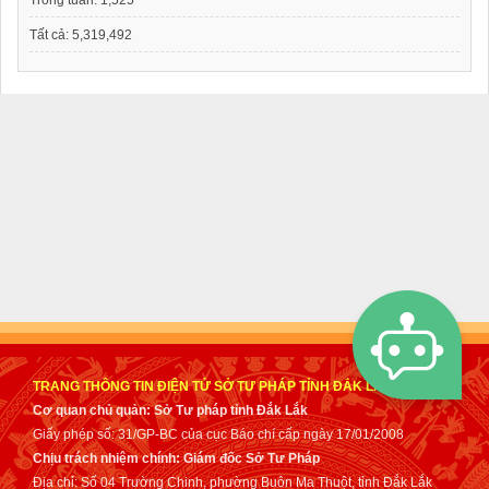
Tất cả:
5,319,492
TRANG THÔNG TIN ĐIỆN TỬ SỞ TƯ PHÁP TỈNH ĐẮK LẮK
Cơ quan chủ quản: Sở Tư pháp tỉnh Đắk Lắk
Giấy phép số: 31/GP-BC của cục Báo chí cấp ngày 17/01/2008
Chịu trách nhiệm chính: Giám đốc Sở Tư Pháp
Địa chỉ: Số 04 Trường Chinh, phường Buôn Ma Thuột, tỉnh Đắk Lắk