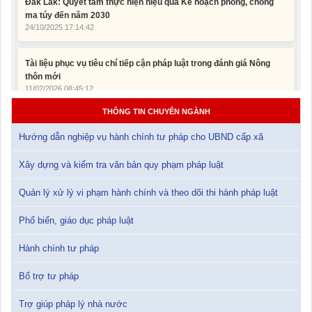
Tài liệu phục vụ tiêu chí tiếp cận pháp luật trong đánh giá Nông
thôn mới
11/02/2026 08:45:12
Tài liệu Hội nghị công chức, viên chức và người lao động năm
2025
THÔNG TIN CHUYÊN NGÀNH
15/01/2026 15:29:29
Hướng dẫn nghiệp vụ hành chính tư pháp cho UBND cấp xã
Tài liệu Hội nghị triển khai công tác tư pháp năm 2026
Xây dựng và kiểm tra văn bản quy phạm pháp luật
12/01/2026 14:30:21
Quản lý xử lý vi phạm hành chính và theo dõi thi hành pháp luật
Sổ tay tìm hiểu các quy định pháp luật về đăng ký doanh nghiệp và
pháp luật thuế thu nhập cá nhân
Phổ biến, giáo dục pháp luật
10/01/2026 15:22:31
Hành chính tư pháp
Đắk Lắk: Quyết tâm thực hiện hiệu quả Kế hoạch phòng, chống
Bổ trợ tư pháp
ma túy đến năm 2030
24/10/2025 17:14:42
Trợ giúp pháp lý nhà nước