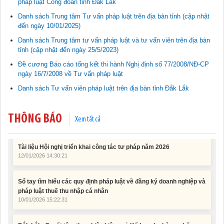
pháp luật Công đoàn tỉnh Đắk Lắk
Danh sách Trung tâm Tư vấn pháp luật trên địa bàn tỉnh (cập nhật
đến ngày 10/01/2025)
Tài liệu phục vụ tiêu chí tiếp cận pháp luật trong đánh giá Nông
Danh sách Trung tâm tư vấn pháp luật và tư vấn viên trên địa bàn
thôn mới
tỉnh (cập nhật đến ngày 25/5/2023)
11/02/2026 08:45:12
Đề cương Báo cáo tổng kết thi hành Nghị định số 77/2008/NĐ-CP
ngày 16/7/2008 về Tư vấn pháp luật
Tài liệu Hội nghị công chức, viên chức và người lao động năm
Danh sách Tư vấn viên pháp luật trên địa bàn tỉnh Đắk Lắk
2025
15/01/2026 15:29:29
THÔNG BÁO
Xem tất cả
Tài liệu Hội nghị triển khai công tác tư pháp năm 2026
12/01/2026 14:30:21
Sổ tay tìm hiểu các quy định pháp luật về đăng ký doanh nghiệp và
pháp luật thuế thu nhập cá nhân
10/01/2026 15:22:31
Đắk Lắk: Quyết tâm thực hiện hiệu quả Kế hoạch phòng, chống
ma túy đến năm 2030
24/10/2025 17:14:42