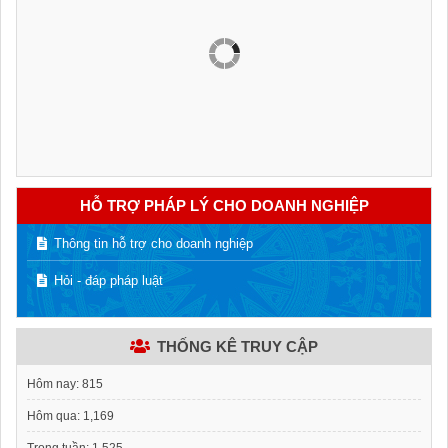
HỖ TRỢ PHÁP LÝ CHO DOANH NGHIỆP
Thông tin hỗ trợ cho doanh nghiệp
Hỏi - đáp pháp luật
THỐNG KÊ TRUY CẬP
Hôm nay:
815
Hôm qua:
1,169
Trong tuần:
1,525