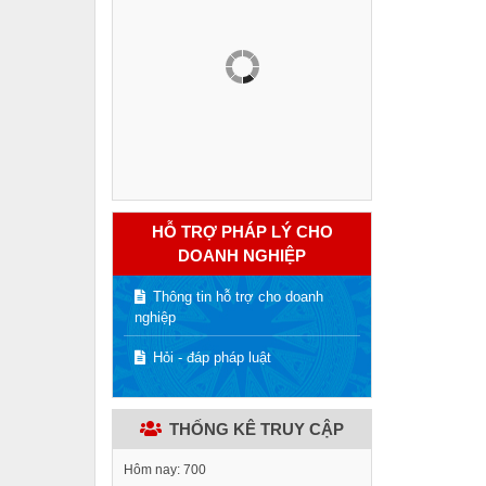
HỖ TRỢ PHÁP LÝ CHO
DOANH NGHIỆP
Thông tin hỗ trợ cho doanh
nghiệp
Hỏi - đáp pháp luật
THỐNG KÊ TRUY CẬP
Hôm nay:
700