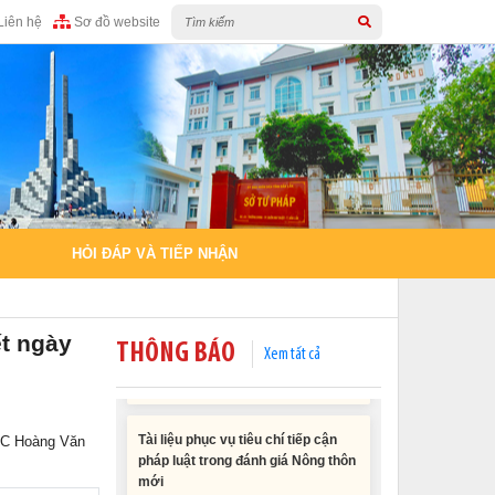
Liên hệ
Sơ đồ website
HỎI ĐÁP VÀ TIẾP NHẬN
ết ngày
THÔNG BÁO
Xem tất cả
Tài liệu phục vụ tiêu chí tiếp cận
pháp luật trong đánh giá Nông thôn
mới
11/02/2026 08:45:12
PCC Hoàng Văn
Tài liệu Hội nghị công chức, viên