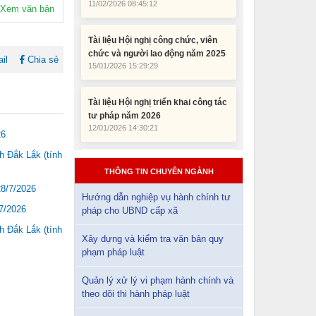
chức và người lao động năm 2025
Xem văn bản
15/01/2026 15:29:29
Tài liệu Hội nghị triển khai công tác
il
Chia sẻ
tư pháp năm 2026
12/01/2026 14:30:21
Sổ tay tìm hiểu các quy định pháp
luật về đăng ký doanh nghiệp và
26
pháp luật thuế thu nhập cá nhân
 Đắk Lắk (tính
10/01/2026 15:22:31
THÔNG TIN CHUYÊN NGÀNH
28/7/2026
Đắk Lắk: Quyết tâm thực hiện hiệu
Hướng dẫn nghiệp vụ hành chính tư
quả Kế hoạch phòng, chống ma túy
7/2026
pháp cho UBND cấp xã
đến năm 2030
 Đắk Lắk (tính
24/10/2025 17:14:42
Xây dựng và kiểm tra văn bản quy
phạm pháp luật
Tài liệu phục vụ tiêu chí tiếp cận
pháp luật trong đánh giá Nông thôn
Quản lý xử lý vi phạm hành chính và
mới
theo dõi thi hành pháp luật
11/02/2026 08:45:12