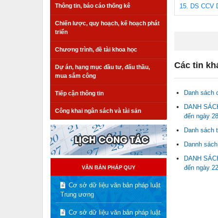
Thông tin, báo cáo thống kê
15. DS CCV D
Chiến lược, quy hoạch, kế hoạch phát
triển
Chương trình, đề tài khoa học
Các tin kh
Dự án, hạng mục đầu tư, đấu thầu,
mua sắm công
Danh sách c
Tiếp cận thông tin
DANH SÁCH 
Công khai ngân sách và tài sản
đến ngày 28
Danh sách t
Dannh sách 
DANH SÁCH 
đến ngày 22
VĂN BẢN PHÁP QUY
Cơ sở dữ liệu văn bản pháp luật
Trung ương
Cơ sở dữ liệu văn bản pháp luật