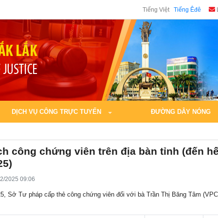
Tiếng Việt
Tiếng Êđê
DỊCH VỤ CÔNG TRỰC TUYẾN
ĐƯỜNG DÂY NÓNG
h công chứng viên trên địa bàn tỉnh (đến h
25)
2/2025 09:06
5, Sở Tư pháp cấp thẻ công chứng viên đối với bà Trần Thị Băng Tâm (V