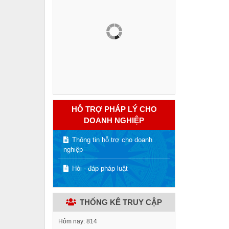
HỖ TRỢ PHÁP LÝ CHO
DOANH NGHIỆP
Thông tin hỗ trợ cho doanh
nghiệp
Hỏi - đáp pháp luật
THỐNG KÊ TRUY CẬP
Hôm nay:
814