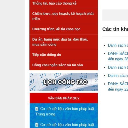
Thông tin, báo cáo thống kê
Chiến lược, quy hoạch, kế hoạch phát
triển
Các tin kh
Chương trình, đề tài khoa học
Dự án, hạng mục đầu tư, đấu thầu,
mua sắm công
Danh sách c
DANH SÁCH 
Tiếp cận thông tin
đến ngày 28
Công khai ngân sách và tài sản
Danh sách t
Dannh sách 
DANH SÁCH 
đến ngày 22
VĂN BẢN PHÁP QUY
Cơ sở dữ liệu văn bản pháp luật
Trung ương
Cơ sở dữ liệu văn bản pháp luật