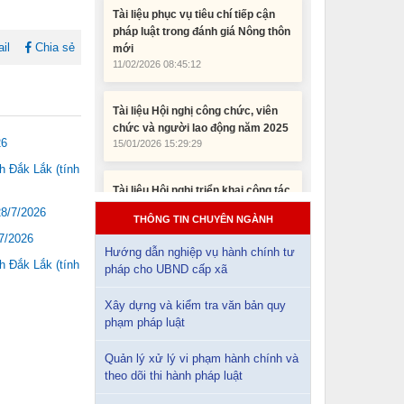
11/02/2026 08:45:12
il
Chia sẻ
Tài liệu Hội nghị công chức, viên
chức và người lao động năm 2025
15/01/2026 15:29:29
Tài liệu Hội nghị triển khai công tác
26
tư pháp năm 2026
12/01/2026 14:30:21
 Đắk Lắk (tính
Sổ tay tìm hiểu các quy định pháp
28/7/2026
THÔNG TIN CHUYÊN NGÀNH
luật về đăng ký doanh nghiệp và
7/2026
pháp luật thuế thu nhập cá nhân
Hướng dẫn nghiệp vụ hành chính tư
10/01/2026 15:22:31
 Đắk Lắk (tính
pháp cho UBND cấp xã
Xây dựng và kiểm tra văn bản quy
Đắk Lắk: Quyết tâm thực hiện hiệu
phạm pháp luật
quả Kế hoạch phòng, chống ma túy
đến năm 2030
Quản lý xử lý vi phạm hành chính và
24/10/2025 17:14:42
theo dõi thi hành pháp luật