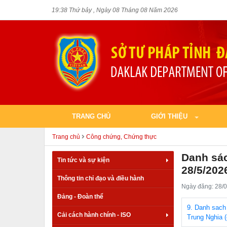
19:38 Thứ bảy , Ngày 08 Tháng 08 Năm 2026
TRANG CHỦ
GIỚI THIỆU
Trang chủ
Công chứng, Chứng thực
Danh sác
Tin tức và sự kiện
28/5/202
Thông tin chỉ đạo và điều hành
Ngày đăng: 28/0
Đảng - Đoàn thể
9. Danh sach
Cải cách hành chính - ISO
Trung Nghia (