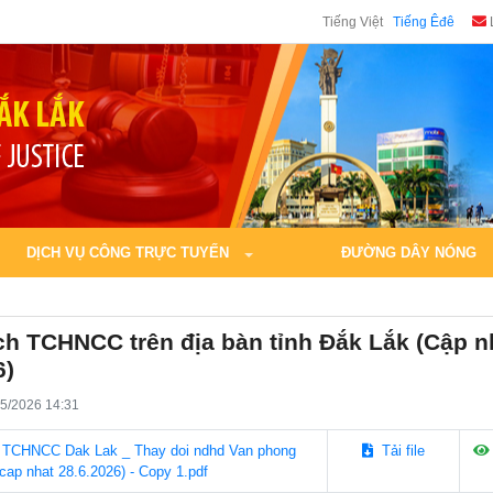
Tiếng Việt
Tiếng Êđê
DỊCH VỤ CÔNG TRỰC TUYẾN
ĐƯỜNG DÂY NÓNG
h TCHNCC trên địa bàn tỉnh Đắk Lắk (Cập n
6)
5/2026 14:31
 TCHNCC Dak Lak _ Thay doi ndhd Van phong
Tải file
cap nhat 28.6.2026) - Copy 1.pdf