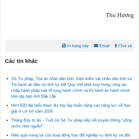
Thu Hương
In trang này
Email
Chia sẻ
Các tin khác
Sở Tư pháp, Tòa án nhân dân tỉnh, Viện kiểm sát nhân dân tỉnh và
Thi hành án dân sự tỉnh ký kết Quy chế phối hợp trong công tác
chấp hành pháp luật tố tụng hành chính và thi hành án hành chính
trên địa bàn tỉnh Đắk Lắk
Hơn 820 đại biểu tham dự lớp tập huấn nâng cao năng lực về hòa
giải ở cơ sở năm 2026
Tháng Bảy tri ân – Tuổi trẻ Sở Tư pháp tiếp nối truyền thống “uống
nước nhớ nguồn”.
Tài liệu phục vụ tiêu chí tiếp cận pháp luật trong đánh giá Nông
Hiệu quả mang lại của hoạt động trao đổi nghiệp vụ định kỳ và đột
thôn mới