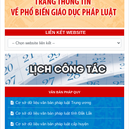
LIÊN KẾT WEBSITE
VĂN BẢN PHÁP QUY
Cơ sở dữ liệu văn bản pháp luật Trung ương
Cơ sở dữ liệu văn bản pháp luật tỉnh Đắk Lắk
Cơ sở dữ liệu văn bản pháp luật cấp huyện