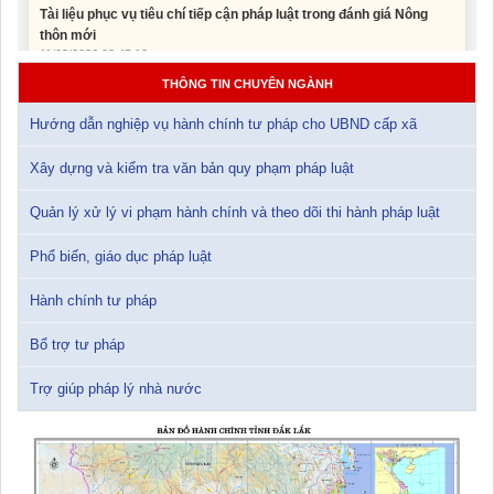
Tài liệu Hội nghị công chức, viên chức và người lao động năm
2025
15/01/2026 15:29:29
THÔNG TIN CHUYÊN NGÀNH
Hướng dẫn nghiệp vụ hành chính tư pháp cho UBND cấp xã
Tài liệu Hội nghị triển khai công tác tư pháp năm 2026
12/01/2026 14:30:21
Xây dựng và kiểm tra văn bản quy phạm pháp luật
Quản lý xử lý vi phạm hành chính và theo dõi thi hành pháp luật
Sổ tay tìm hiểu các quy định pháp luật về đăng ký doanh nghiệp và
pháp luật thuế thu nhập cá nhân
Phổ biến, giáo dục pháp luật
10/01/2026 15:22:31
Hành chính tư pháp
Đắk Lắk: Quyết tâm thực hiện hiệu quả Kế hoạch phòng, chống
ma túy đến năm 2030
Bổ trợ tư pháp
24/10/2025 17:14:42
Trợ giúp pháp lý nhà nước