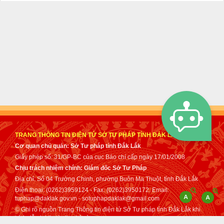
TRANG THÔNG TIN ĐIỆN TỬ SỞ TƯ PHÁP TỈNH ĐẮK LẮK
Cơ quan chủ quản: Sở Tư pháp tỉnh Đắk Lắk
Giấy phép số: 31/GP-BC của cục Báo chí cấp ngày 17/01/2008
Chịu trách nhiệm chính: Giám đốc Sở Tư Pháp
Địa chỉ: Số 04 Trường Chinh, phường Buôn Ma Thuột, tỉnh Đắk Lắk
Điện thoại: (0262)3959124 - Fax: (0262)3950172. Email:
tuphap@daklak.gov.vn - sotuphapdaklak@gmail.com
© Ghi rõ nguồn Trang Thông tin điện tử Sở Tư pháp tỉnh Đắk Lắk khi
trích dẫn lại tin từ địa chỉ này.