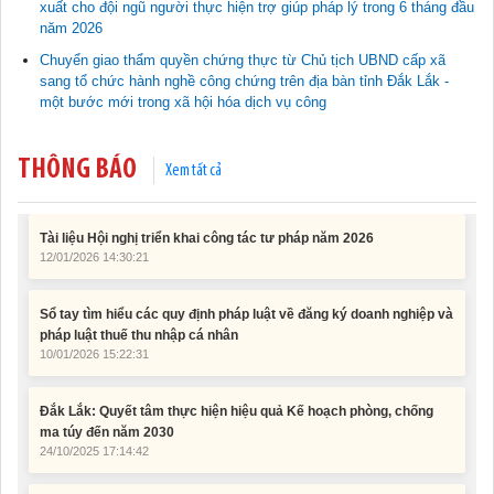
xuất cho đội ngũ người thực hiện trợ giúp pháp lý trong 6 tháng đầu
11/02/2026 08:45:12
năm 2026
Chuyển giao thẩm quyền chứng thực từ Chủ tịch UBND cấp xã
Tài liệu Hội nghị công chức, viên chức và người lao động năm
sang tổ chức hành nghề công chứng trên địa bàn tỉnh Đắk Lắk -
2025
một bước mới trong xã hội hóa dịch vụ công
15/01/2026 15:29:29
THÔNG BÁO
Xem tất cả
Tài liệu Hội nghị triển khai công tác tư pháp năm 2026
12/01/2026 14:30:21
Sổ tay tìm hiểu các quy định pháp luật về đăng ký doanh nghiệp và
pháp luật thuế thu nhập cá nhân
10/01/2026 15:22:31
Đắk Lắk: Quyết tâm thực hiện hiệu quả Kế hoạch phòng, chống
ma túy đến năm 2030
24/10/2025 17:14:42
Tài liệu phục vụ tiêu chí tiếp cận pháp luật trong đánh giá Nông
thôn mới
11/02/2026 08:45:12