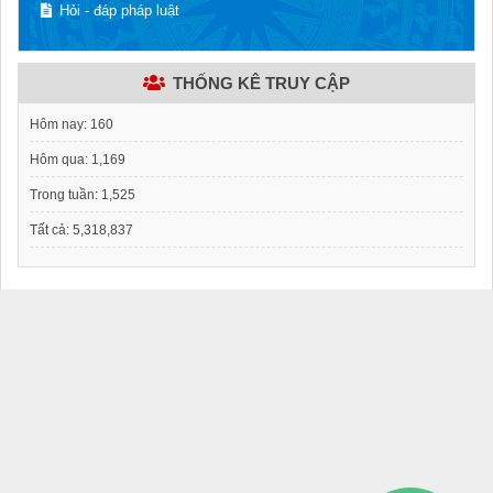
Hỏi - đáp pháp luật
THỐNG KÊ TRUY CẬP
Hôm nay:
160
Hôm qua:
1,169
Trong tuần:
1,525
Tất cả:
5,318,837