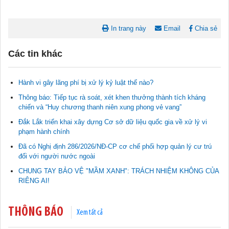
In trang này
Email
Chia sẻ
Các tin khác
Hành vi gây lãng phí bị xử lý kỷ luật thế nào?
Thông báo: Tiếp tục rà soát, xét khen thưởng thành tích kháng
chiến và “Huy chương thanh niên xung phong vẻ vang”
Đắk Lắk triển khai xây dựng Cơ sở dữ liệu quốc gia về xử lý vi
phạm hành chính
Tài liệu phục vụ tiêu chí tiếp cận pháp luật trong đánh giá Nông
Đã có Nghị định 286/2026/NĐ-CP cơ chế phối hợp quản lý cư trú
thôn mới
đối với người nước ngoài
11/02/2026 08:45:12
CHUNG TAY BẢO VỆ "MẦM XANH": TRÁCH NHIỆM KHÔNG CỦA
RIÊNG AI!
Tài liệu Hội nghị công chức, viên chức và người lao động năm
2025
15/01/2026 15:29:29
THÔNG BÁO
Xem tất cả