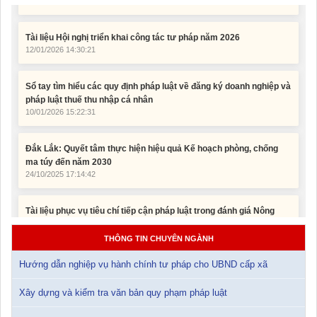
Tài liệu Hội nghị triển khai công tác tư pháp năm 2026
12/01/2026 14:30:21
Sổ tay tìm hiểu các quy định pháp luật về đăng ký doanh nghiệp và
pháp luật thuế thu nhập cá nhân
10/01/2026 15:22:31
Đắk Lắk: Quyết tâm thực hiện hiệu quả Kế hoạch phòng, chống
ma túy đến năm 2030
24/10/2025 17:14:42
Tài liệu phục vụ tiêu chí tiếp cận pháp luật trong đánh giá Nông
thôn mới
11/02/2026 08:45:12
THÔNG TIN CHUYÊN NGÀNH
Tài liệu Hội nghị công chức, viên chức và người lao động năm
2025
Hướng dẫn nghiệp vụ hành chính tư pháp cho UBND cấp xã
15/01/2026 15:29:29
Xây dựng và kiểm tra văn bản quy phạm pháp luật
Tài liệu Hội nghị triển khai công tác tư pháp năm 2026
12/01/2026 14:30:21