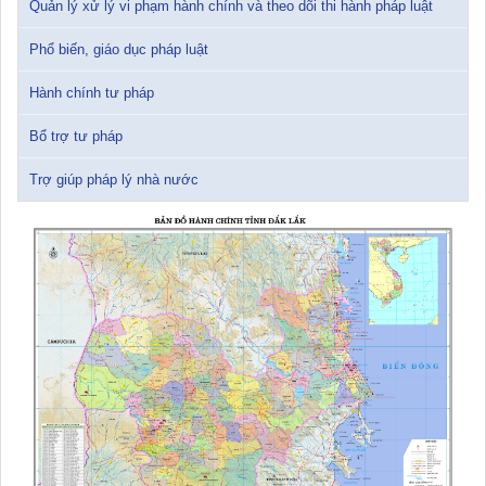
Quản lý xử lý vi phạm hành chính và theo dõi thi hành pháp luật
Phổ biến, giáo dục pháp luật
Sổ tay tìm hiểu các quy định pháp luật về đăng ký doanh nghiệp và
pháp luật thuế thu nhập cá nhân
Hành chính tư pháp
10/01/2026 15:22:31
Bổ trợ tư pháp
Đắk Lắk: Quyết tâm thực hiện hiệu quả Kế hoạch phòng, chống
ma túy đến năm 2030
Trợ giúp pháp lý nhà nước
24/10/2025 17:14:42