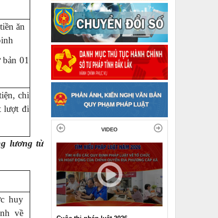
tiền ăn
binh
ơ bản 01
iện, chi
 lượt đi
VIDEO
g lương từ
ợc huy
ịnh về