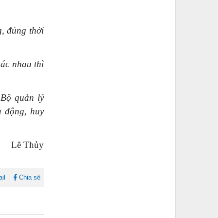
g, đúng thời
ác nhau thì
 Bộ quản lý
u động, huy
Lê Thủy
il
Chia sẻ