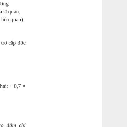
ương
ạ sĩ quan,
liên quan).
trợ cấp độc
hại: + 0,7 ×
ảo đảm chi