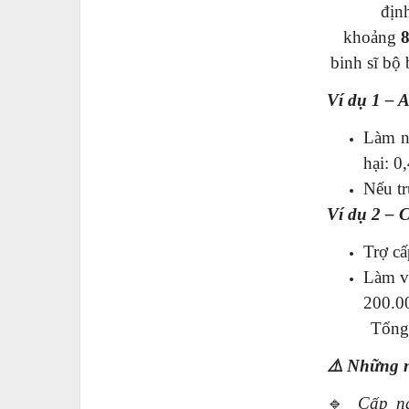
địn
khoảng
binh sĩ bộ
Ví dụ 1 – 
Làm n
hại: 0
Nếu tr
Ví dụ 2 – 
Trợ cấ
Làm vi
200.0
Tổng
⚠️
Những n
🔹
Cấp nà