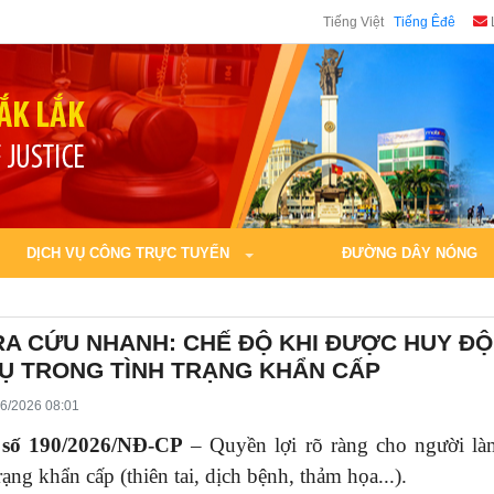
Tiếng Việt
Tiếng Êđê
DỊCH VỤ CÔNG TRỰC TUYẾN
ĐƯỜNG DÂY NÓNG
RA CỨU NHANH: CHẾ ĐỘ KHI ĐƯỢC HUY Đ
Ụ TRONG TÌNH TRẠNG KHẨN CẤP
6/2026 08:01
 số 190/2026/NĐ-CP
– Quyền lợi rõ ràng cho người l
rạng khẩn cấp (thiên tai, dịch bệnh, thảm họa...).