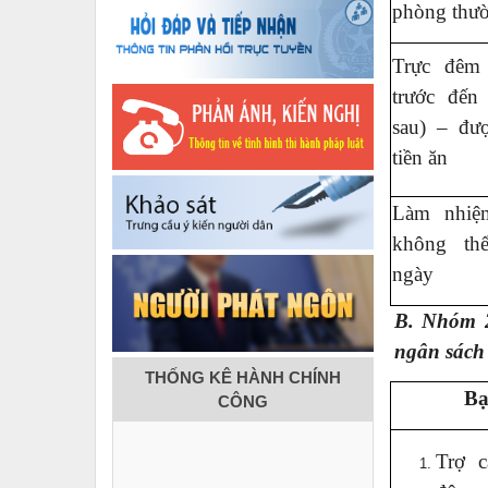
phòng thườ
Trực đêm
trước đế
sau) – đư
tiền ăn
Làm nhiệ
không th
ngày
B. Nhóm 2
ngân sách
THỐNG KÊ HÀNH CHÍNH
Bạ
CÔNG
Trợ c