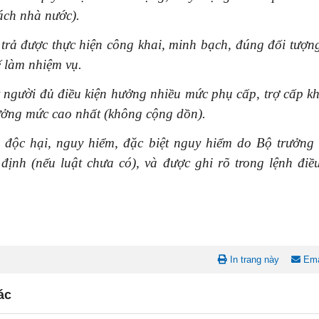
ách nhà nước).
 trả được thực hiện công khai, minh bạch, đúng đối tượn
ế làm nhiệm vụ.
người đủ điều kiện hưởng nhiều mức phụ cấp, trợ cấp kh
ưởng mức cao nhất (không cộng dồn).
độc hại, nguy hiểm, đặc biệt nguy hiểm do Bộ trưởng
định (nếu luật chưa có), và được ghi rõ trong lệnh điề
In trang này
Ema
ác