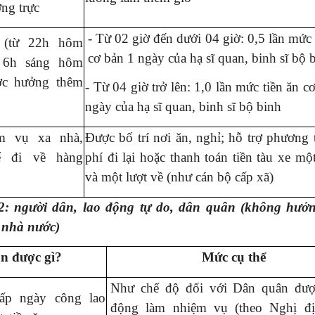
ng trực
- Từ 02 giờ đến dưới 04 giờ: 0,5 lần mức 
 (từ 22h hôm
cơ bản 1 ngày của hạ sĩ quan, binh sĩ bộ 
n 6h sáng hôm
ợc hưởng thêm
- Từ 04 giờ trở lên: 1,0 lần mức tiền ăn c
ngày của hạ sĩ quan, binh sĩ bộ binh
m vụ xa nhà,
Được bố trí nơi ăn, nghỉ; hỗ trợ phương t
ể đi về hàng
phí đi lại hoặc thanh toán tiền tàu xe một
và một lượt về (như cán bộ cấp xã)
: người dân, lao động tự do, dân quân (không hưởn
 nhà nước)
n được gì?
Mức cụ thể
Như chế độ đối với Dân quân đư
ấp ngày công lao
động làm nhiệm vụ (theo Nghị đ