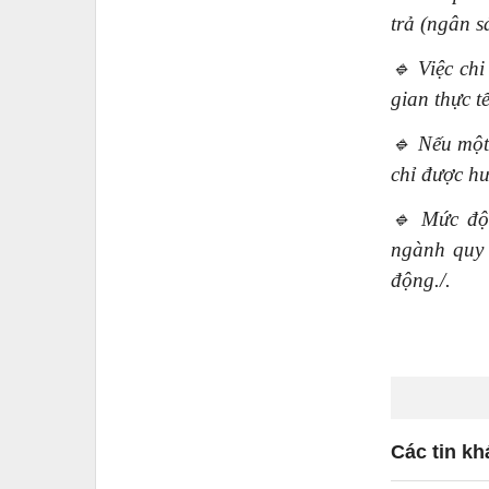
trả (ngân s
🔹
Việc chi
gian thực t
🔹
Nếu một 
chỉ được h
🔹
Mức độ 
ngành quy 
động./.
Các tin kh