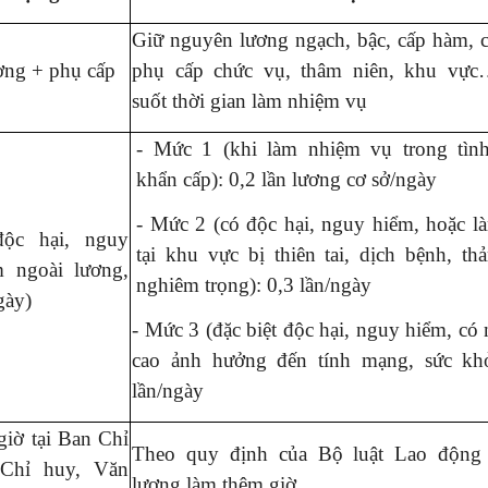
Giữ nguyên lương ngạch, bậc, cấp hàm, 
ơng + phụ cấp
phụ cấp chức vụ, thâm niên, khu vực
suốt thời gian làm nhiệm vụ
- Mức 1 (khi làm nhiệm vụ trong tình
khẩn cấp): 0,2 lần lương cơ sở/ngày
- Mức 2 (có độc hại, nguy hiểm, hoặc l
độc hại, nguy
tại khu vực bị thiên tai, dịch bệnh, t
m ngoài lương,
nghiêm trọng): 0,3 lần/ngày
gày)
- Mức 3 (đặc biệt độc hại, nguy hiểm, có
cao ảnh hưởng đến tính mạng, sức khỏ
lần/ngày
iờ tại Ban Chỉ
Theo quy định của Bộ luật Lao động 
 Chỉ huy, Văn
lương làm thêm giờ