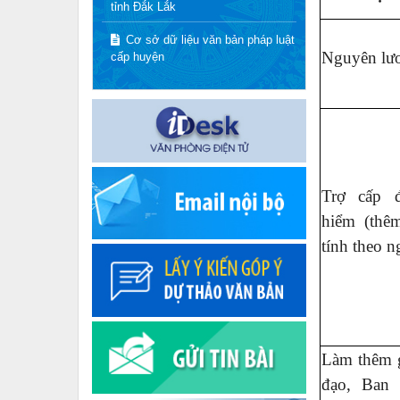
tỉnh Đắk Lắk
Cơ sở dữ liệu văn bản pháp luật
Nguyên lư
cấp huyện
Trợ cấp 
hiểm (thê
tính theo n
Làm thêm g
đạo, Ban