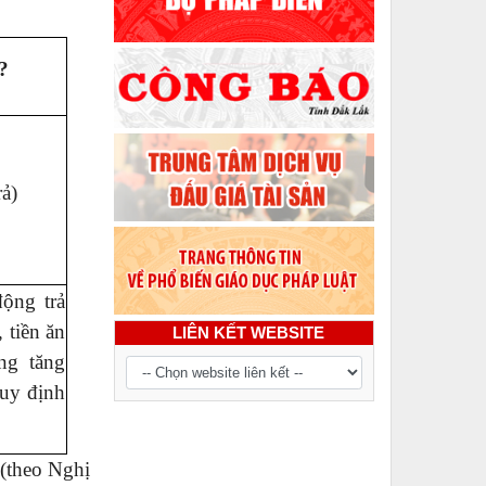
?
ả)
ộng trả
 tiền ăn
LIÊN KẾT WEBSITE
ng tăng
quy định
 (theo Nghị