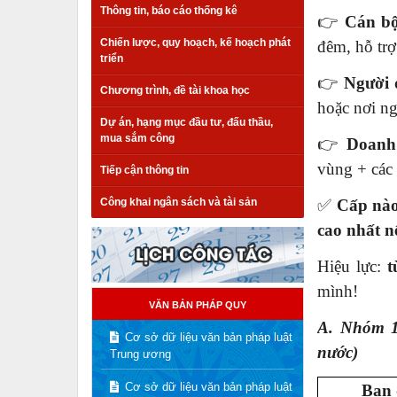
Thông tin, báo cáo thống kê
👉
Cán bộ
Chiến lược, quy hoạch, kế hoạch phát
đêm, hỗ trợ
triển
👉
Người 
Chương trình, đề tài khoa học
hoặc nơi n
Dự án, hạng mục đầu tư, đấu thầu,
mua sắm công
👉
Doanh 
vùng + các 
Tiếp cận thông tin
Công khai ngân sách và tài sản
✅
Cấp nào
cao nhất n
Hiệu lực:
t
mình!
VĂN BẢN PHÁP QUY
A. Nhóm 1
Cơ sở dữ liệu văn bản pháp luật
nước)
Trung ương
Cơ sở dữ liệu văn bản pháp luật
Bạn 