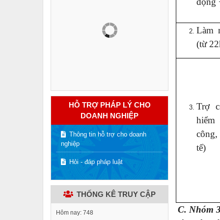
động +
Làm 
(từ 22
HỖ TRỢ PHÁP LÝ CHO
Trợ c
DOANH NGHIỆP
hiểm
công, 
Thông tin hỗ trợ cho doanh
nghiệp
tế)
Hỏi - đáp pháp luật
THỐNG KÊ TRUY CẬP
C. Nhóm 3
Hôm nay:
748