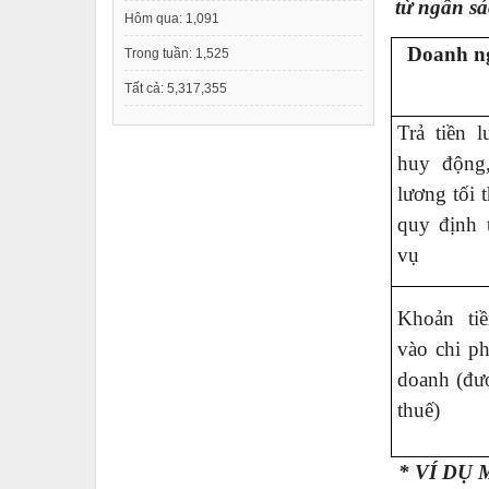
từ ngân s
Hôm qua:
1,091
Doanh ng
Trong tuần:
1,525
Tất cả:
5,317,355
Trả tiền l
huy động
lương tối 
quy định 
vụ
Khoản ti
vào chi ph
doanh (đượ
thuế)
* VÍ DỤ