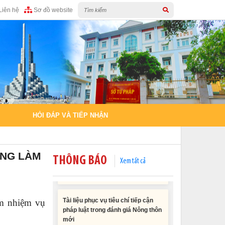
Liên hệ
Sơ đồ website
HỎI ĐÁP VÀ TIẾP NHẬN
ỘNG LÀM
THÔNG BÁO
Xem tất cả
Tài liệu phục vụ tiêu chí tiếp cận
pháp luật trong đánh giá Nông thôn
mới
àm nhiệm vụ
11/02/2026 08:45:12