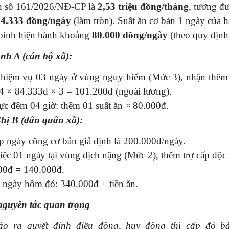
h số 161/2026/NĐ-CP là
2,53 triệu đồng/tháng
, tương đ
84.333 đồng/ngày
(làm tròn). Suất ăn cơ bản 1 ngày của h
 binh hiện hành khoảng
80.000 đồng/ngày
(theo quy định 
Anh A (cán bộ xã):
hiệm vụ 03 ngày ở vùng nguy hiểm (Mức 3), nhận thêm 
,4 × 84.333đ × 3 = 101.200đ (ngoài lương).
ực đêm 04 giờ: thêm 01 suất ăn ≈ 80.000đ.
Chị B (dân quân xã):
p ngày công cơ bản giả định là 200.000đ/ngày.
ệc 01 ngày tại vùng dịch nặng (Mức 2), thêm trợ cấp độc 
00đ = 140.000đ.
 ngày hôm đó: 340.000đ + tiền ăn.
guyên tắc quan trọng
o ra quyết định điều động, huy động thì cấp đó b