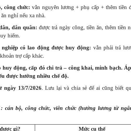
, công chức:
vẫn nguyên lương + phụ cấp + thêm tiền độ
 ăn nghỉ nếu xa nhà.
dân, dân quân:
được trả ngày công, tiền ăn, thêm tiền 
guy hiểm.
nghiệp có lao động được huy động:
vẫn phải trả lươ
khoản trợ cấp khác.
 huy động, cấp đó chi trả – công khai, minh bạch. 
ếu được hưởng nhiều chế độ.
ừ ngày 13/7/2026
. Lưu lại và chia sẻ để ai cũng biết q
: cán bộ, công chức, viên chức (hưởng lương từ ngâ
được gì?
Mức cụ thể