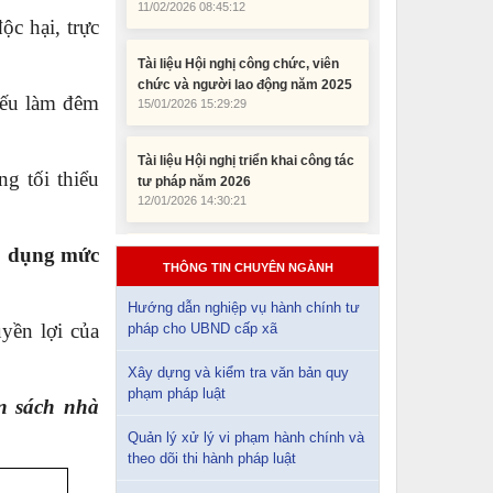
Tài liệu Hội nghị công chức, viên
c hại, trực
chức và người lao động năm 2025
15/01/2026 15:29:29
nếu làm đêm
Tài liệu Hội nghị triển khai công tác
tư pháp năm 2026
12/01/2026 14:30:21
ng tối thiểu
Sổ tay tìm hiểu các quy định pháp
luật về đăng ký doanh nghiệp và
pháp luật thuế thu nhập cá nhân
Áp dụng mức
THÔNG TIN CHUYÊN NGÀNH
10/01/2026 15:22:31
Hướng dẫn nghiệp vụ hành chính tư
Đắk Lắk: Quyết tâm thực hiện hiệu
uyền lợi của
pháp cho UBND cấp xã
quả Kế hoạch phòng, chống ma túy
đến năm 2030
Xây dựng và kiểm tra văn bản quy
24/10/2025 17:14:42
phạm pháp luật
n sách nhà
Quản lý xử lý vi phạm hành chính và
Tài liệu phục vụ tiêu chí tiếp cận
theo dõi thi hành pháp luật
pháp luật trong đánh giá Nông thôn
mới