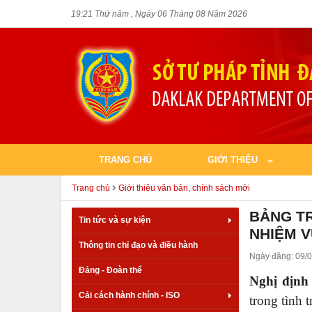
19:21 Thứ năm , Ngày 06 Tháng 08 Năm 2026
TRANG CHỦ
GIỚI THIỆU
Trang chủ
Giới thiệu văn bản, chính sách mới
BẢNG T
Tin tức và sự kiện
NHIỆM V
Thông tin chỉ đạo và điều hành
Ngày đăng: 09/0
Đảng - Đoàn thể
Nghị định
Cải cách hành chính - ISO
trong tình t