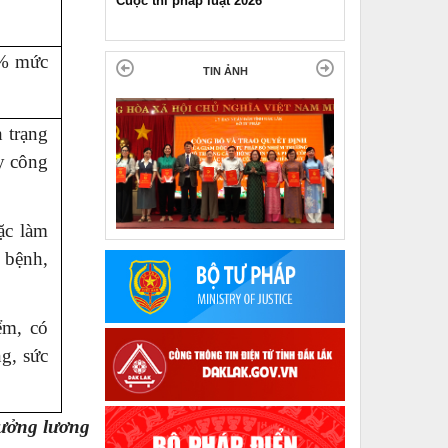
Pháp luật và đời sống ngày 11-11-
2025
0% mức
TIN ẢNH
 trạng
y công
ặc làm
 bệnh,
ểm, có
g, sức
hưởng lương