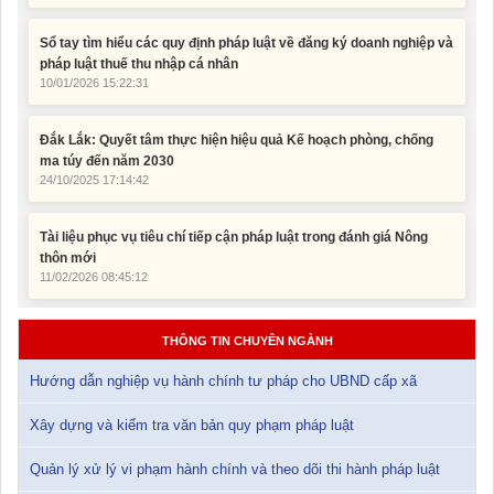
pháp luật thuế thu nhập cá nhân
10/01/2026 15:22:31
Đắk Lắk: Quyết tâm thực hiện hiệu quả Kế hoạch phòng, chống
ma túy đến năm 2030
24/10/2025 17:14:42
Tài liệu phục vụ tiêu chí tiếp cận pháp luật trong đánh giá Nông
thôn mới
11/02/2026 08:45:12
Tài liệu Hội nghị công chức, viên chức và người lao động năm
2025
15/01/2026 15:29:29
THÔNG TIN CHUYÊN NGÀNH
Tài liệu Hội nghị triển khai công tác tư pháp năm 2026
Hướng dẫn nghiệp vụ hành chính tư pháp cho UBND cấp xã
12/01/2026 14:30:21
Xây dựng và kiểm tra văn bản quy phạm pháp luật
Sổ tay tìm hiểu các quy định pháp luật về đăng ký doanh nghiệp và
Quản lý xử lý vi phạm hành chính và theo dõi thi hành pháp luật
pháp luật thuế thu nhập cá nhân
10/01/2026 15:22:31