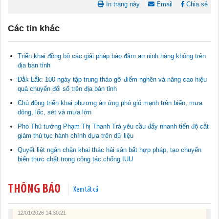
In trang này
Email
Chia sẻ
Các tin khác
Triển khai đồng bộ các giải pháp bảo đảm an ninh hàng không trên
địa bàn tỉnh
Đắk Lắk: 100 ngày tập trung tháo gỡ điểm nghẽn và nâng cao hiệu
quả chuyển đổi số trên địa bàn tỉnh
Tài liệu phục vụ tiêu chí tiếp cận pháp luật trong đánh giá Nông
thôn mới
Chủ động triển khai phương án ứng phó gió mạnh trên biển, mưa
11/02/2026 08:45:12
dông, lốc, sét và mưa lớn
Phó Thủ tướng Phạm Thị Thanh Trà yêu cầu đẩy nhanh tiến độ cắt
giảm thủ tục hành chính dựa trên dữ liệu
Tài liệu Hội nghị công chức, viên chức và người lao động năm
2025
Quyết liệt ngăn chặn khai thác hải sản bất hợp pháp, tạo chuyển
15/01/2026 15:29:29
biến thực chất trong công tác chống IUU
Tài liệu Hội nghị triển khai công tác tư pháp năm 2026
THÔNG BÁO
12/01/2026 14:30:21
Xem tất cả
Sổ tay tìm hiểu các quy định pháp luật về đăng ký doanh nghiệp và