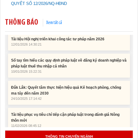
QUYẾT SỐ 12/2026/NQ-HĐND
2025
15/01/2026 15:29:29
THÔNG BÁO
Xem tất cả
Tài liệu Hội nghị triển khai công tác tư pháp năm 2026
12/01/2026 14:30:21
Sổ tay tìm hiểu các quy định pháp luật về đăng ký doanh nghiệp và
pháp luật thuế thu nhập cá nhân
10/01/2026 15:22:31
Đắk Lắk: Quyết tâm thực hiện hiệu quả Kế hoạch phòng, chống
ma túy đến năm 2030
24/10/2025 17:14:42
Tài liệu phục vụ tiêu chí tiếp cận pháp luật trong đánh giá Nông
thôn mới
11/02/2026 08:45:12
Tài liệu Hội nghị công chức, viên chức và người lao động năm
2025
THÔNG TIN CHUYÊN NGÀNH