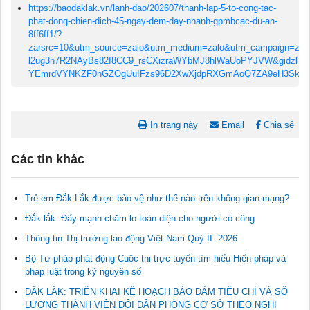
https://baodaklak.vn/lanh-dao/202607/thanh-lap-5-to-cong-tac-
phat-dong-chien-dich-45-ngay-dem-day-nhanh-gpmbcac-du-an-
8ff6ff1/?
zarsrc=10&utm_source=zalo&utm_medium=zalo&utm_campaign=z
l2ug3n7R2NAyBs82I8CC9_rsCXizraWYbMJ8hlWaUoPYJVW&gidzl=1N
YEmrdVYNKZF0nGZOgUuIFzs96D2XwXjdpRXGmAoQ7ZA9eH3SkT
In trang này
Email
Chia sẻ
Các tin khác
Trẻ em Đắk Lắk được bảo vệ như thế nào trên không gian mạng?
Đắk lắk: Đẩy mạnh chăm lo toàn diện cho người có công
Thông tin Thị trường lao động Việt Nam Quý II -2026
Tài liệu phục vụ tiêu chí tiếp cận pháp luật trong đánh giá Nông
Bộ Tư pháp phát động Cuộc thi trực tuyến tìm hiểu Hiến pháp và
thôn mới
pháp luật trong kỷ nguyên số
11/02/2026 08:45:12
ĐẮK LẮK: TRIỂN KHAI KẾ HOẠCH BẢO ĐẢM TIÊU CHÍ VÀ SỐ
LƯỢNG THÀNH VIÊN ĐỘI DÂN PHÒNG CƠ SỞ THEO NGHỊ
Tài liệu Hội nghị công chức, viên chức và người lao động năm