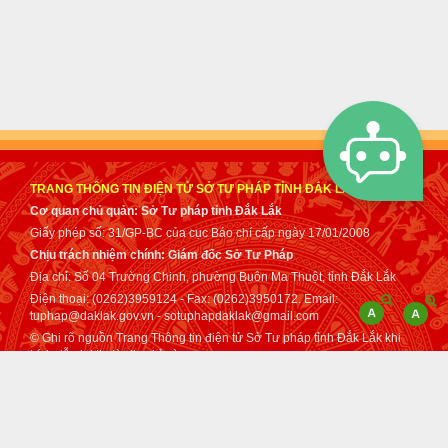
TRANG THÔNG TIN ĐIỆN TỬ SỞ TƯ PHÁP TỈNH ĐẮK LẮK
Cơ quan chủ quản: Sở Tư pháp tỉnh Đắk Lắk
Giấy phép số: 31/GP-BC của cục Báo chí cấp ngày 17/01/2008
Chịu trách nhiệm chính: Giám đốc Sở Tư Pháp
Địa chỉ: Số 04 Trường Chinh, phường Buôn Ma Thuột, tỉnh Đắk Lắk
Điện thoại: (0262)3959124 - Fax: (0262)3950172. Email:
tuphap@daklak.gov.vn - sotuphapdaklak@gmail.com
© Ghi rõ nguồn Trang Thông tin điện tử Sở Tư pháp tỉnh Đắk Lắk khi
trích dẫn lại tin từ địa chỉ này.
Thực hiện bởi
VNPT Đắk Lắk