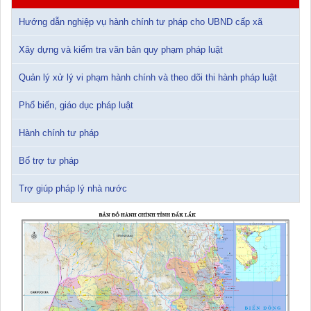
15/01/2026 15:29:29
Hướng dẫn nghiệp vụ hành chính tư pháp cho UBND cấp xã
Tài liệu Hội nghị triển khai công tác tư pháp năm 2026
Xây dựng và kiểm tra văn bản quy phạm pháp luật
12/01/2026 14:30:21
Quản lý xử lý vi phạm hành chính và theo dõi thi hành pháp luật
Sổ tay tìm hiểu các quy định pháp luật về đăng ký doanh nghiệp và
pháp luật thuế thu nhập cá nhân
Phổ biến, giáo dục pháp luật
10/01/2026 15:22:31
Hành chính tư pháp
Đắk Lắk: Quyết tâm thực hiện hiệu quả Kế hoạch phòng, chống
Bổ trợ tư pháp
ma túy đến năm 2030
24/10/2025 17:14:42
Trợ giúp pháp lý nhà nước