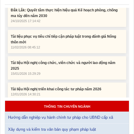
ma túy đến năm 2030
24/10/2025 17:14:42
Tài liệu phục vụ tiêu chí tiếp cận pháp luật trong đánh giá Nông
thôn mới
11/02/2026 08:45:12
Tài liệu Hội nghị công chức, viên chức và người lao động năm
2025
15/01/2026 15:29:29
Tài liệu Hội nghị triển khai công tác tư pháp năm 2026
12/01/2026 14:30:21
Sổ tay tìm hiểu các quy định pháp luật về đăng ký doanh nghiệp và
pháp luật thuế thu nhập cá nhân
THÔNG TIN CHUYÊN NGÀNH
10/01/2026 15:22:31
Hướng dẫn nghiệp vụ hành chính tư pháp cho UBND cấp xã
Đắk Lắk: Quyết tâm thực hiện hiệu quả Kế hoạch phòng, chống
Xây dựng và kiểm tra văn bản quy phạm pháp luật
ma túy đến năm 2030