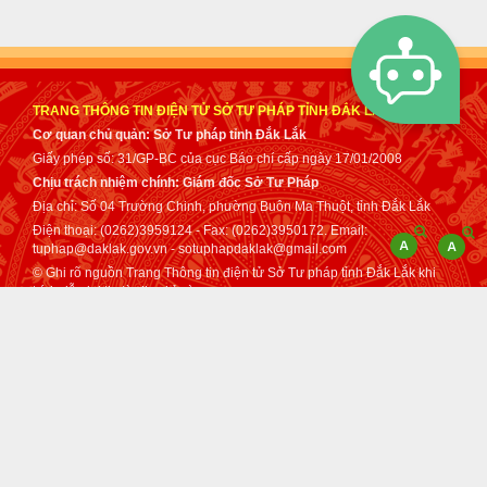
TRANG THÔNG TIN ĐIỆN TỬ SỞ TƯ PHÁP TỈNH ĐẮK LẮK
Cơ quan chủ quản: Sở Tư pháp tỉnh Đắk Lắk
Giấy phép số: 31/GP-BC của cục Báo chí cấp ngày 17/01/2008
Chịu trách nhiệm chính: Giám đốc Sở Tư Pháp
Địa chỉ: Số 04 Trường Chinh, phường Buôn Ma Thuột, tỉnh Đắk Lắk
Điện thoại: (0262)3959124 - Fax: (0262)3950172. Email:
tuphap@daklak.gov.vn - sotuphapdaklak@gmail.com
© Ghi rõ nguồn Trang Thông tin điện tử Sở Tư pháp tỉnh Đắk Lắk khi
trích dẫn lại tin từ địa chỉ này.
Thực hiện bởi
VNPT Đắk Lắk