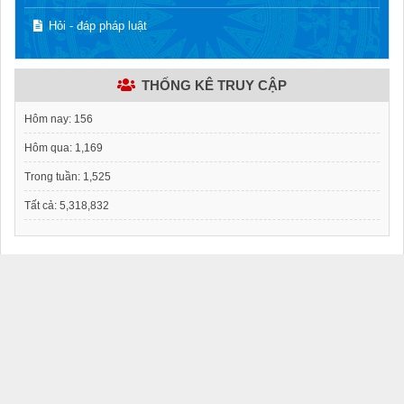
Hỏi - đáp pháp luật
THỐNG KÊ TRUY CẬP
Hôm nay:
156
Hôm qua:
1,169
Trong tuần:
1,525
Tất cả:
5,318,832