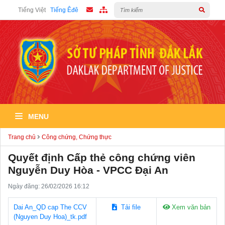
Tiếng Việt
Tiếng Êđê
MENU
Trang chủ
Công chứng, Chứng thực
Quyết định Cấp thẻ công chứng viên
Nguyễn Duy Hòa - VPCC Đại An
Ngày đăng: 26/02/2026 16:12
Dai An_QD cap The CCV
Tải file
Xem văn bản
(Nguyen Duy Hoa)_tk.pdf