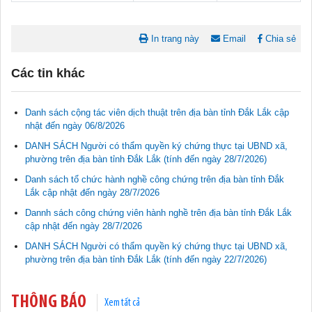
In trang này
Email
Chia sẻ
Các tin khác
Tài liệu phục vụ tiêu chí tiếp cận pháp luật trong đánh giá Nông
thôn mới
11/02/2026 08:45:12
Danh sách cộng tác viên dịch thuật trên địa bàn tỉnh Đắk Lắk cập
nhật đến ngày 06/8/2026
Tài liệu Hội nghị công chức, viên chức và người lao động năm
DANH SÁCH Người có thẩm quyền ký chứng thực tại UBND xã,
2025
phường trên địa bàn tỉnh Đắk Lắk (tính đến ngày 28/7/2026)
15/01/2026 15:29:29
Danh sách tổ chức hành nghề công chứng trên địa bàn tỉnh Đắk
Lắk cập nhật đến ngày 28/7/2026
Tài liệu Hội nghị triển khai công tác tư pháp năm 2026
12/01/2026 14:30:21
Dannh sách công chứng viên hành nghề trên địa bàn tỉnh Đắk Lắk
cập nhật đến ngày 28/7/2026
DANH SÁCH Người có thẩm quyền ký chứng thực tại UBND xã,
Sổ tay tìm hiểu các quy định pháp luật về đăng ký doanh nghiệp và
phường trên địa bàn tỉnh Đắk Lắk (tính đến ngày 22/7/2026)
pháp luật thuế thu nhập cá nhân
10/01/2026 15:22:31
THÔNG BÁO
Xem tất cả
Đắk Lắk: Quyết tâm thực hiện hiệu quả Kế hoạch phòng, chống