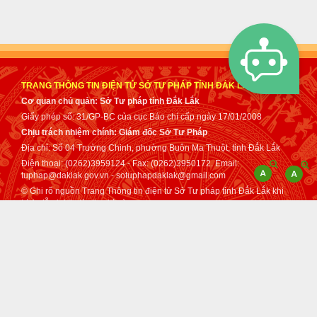
TRANG THÔNG TIN ĐIỆN TỬ SỞ TƯ PHÁP TỈNH ĐẮK LẮK
Cơ quan chủ quản: Sở Tư pháp tỉnh Đắk Lắk
Giấy phép số: 31/GP-BC của cục Báo chí cấp ngày 17/01/2008
Chịu trách nhiệm chính: Giám đốc Sở Tư Pháp
Địa chỉ: Số 04 Trường Chinh, phường Buôn Ma Thuột, tỉnh Đắk Lắk
Điện thoại: (0262)3959124 - Fax: (0262)3950172. Email:
tuphap@daklak.gov.vn - sotuphapdaklak@gmail.com
© Ghi rõ nguồn Trang Thông tin điện tử Sở Tư pháp tỉnh Đắk Lắk khi
trích dẫn lại tin từ địa chỉ này.
Thực hiện bởi
VNPT Đắk Lắk