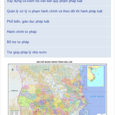
Xây dựng và kiểm tra văn bản quy phạm pháp luật
Tài liệu Hội nghị triển khai công tác tư pháp năm 2026
12/01/2026 14:30:21
Quản lý xử lý vi phạm hành chính và theo dõi thi hành pháp luật
Sổ tay tìm hiểu các quy định pháp luật về đăng ký doanh nghiệp và
Phổ biến, giáo dục pháp luật
pháp luật thuế thu nhập cá nhân
10/01/2026 15:22:31
Hành chính tư pháp
Bổ trợ tư pháp
Đắk Lắk: Quyết tâm thực hiện hiệu quả Kế hoạch phòng, chống
ma túy đến năm 2030
24/10/2025 17:14:42
Trợ giúp pháp lý nhà nước