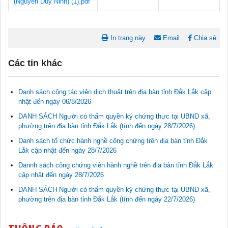
(Nguyen Duy Ninh) (1).pdf
In trang này
Email
Chia sẻ
Các tin khác
Danh sách cộng tác viên dịch thuật trên địa bàn tỉnh Đắk Lắk cập
nhật đến ngày 06/8/2026
DANH SÁCH Người có thẩm quyền ký chứng thực tại UBND xã,
phường trên địa bàn tỉnh Đắk Lắk (tính đến ngày 28/7/2026)
Danh sách tổ chức hành nghề công chứng trên địa bàn tỉnh Đắk
Lắk cập nhật đến ngày 28/7/2026
Tài liệu phục vụ tiêu chí tiếp cận pháp luật trong đánh giá Nông
Dannh sách công chứng viên hành nghề trên địa bàn tỉnh Đắk Lắk
thôn mới
cập nhật đến ngày 28/7/2026
11/02/2026 08:45:12
DANH SÁCH Người có thẩm quyền ký chứng thực tại UBND xã,
phường trên địa bàn tỉnh Đắk Lắk (tính đến ngày 22/7/2026)
Tài liệu Hội nghị công chức, viên chức và người lao động năm
2025
15/01/2026 15:29:29