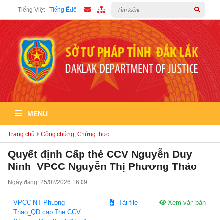
Tiếng Việt
Tiếng Êđê
MENU
Trang chủ
Công chứng, Chứng thực
Quyết định Cấp thẻ CCV Nguyễn Duy
Ninh_VPCC Nguyễn Thị Phương Thảo
Ngày đăng: 25/02/2026 16:09
VPCC NT Phuong
Tải file
Xem văn bản
Thao_QD cap The CCV