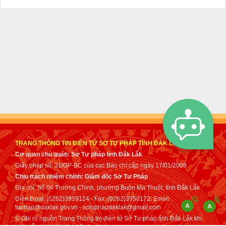
TRANG THÔNG TIN ĐIỆN TỬ SỞ TƯ PHÁP TỈNH ĐẮK LẮK
Cơ quan chủ quản: Sở Tư pháp tỉnh Đắk Lắk
Giấy phép số: 31/GP-BC của cục Báo chí cấp ngày 17/01/2008
Chịu trách nhiệm chính: Giám đốc Sở Tư Pháp
Địa chỉ: Số 04 Trường Chinh, phường Buôn Ma Thuột, tỉnh Đắk Lắk
Điện thoại: (0262)3959124 - Fax: (0262)3950172. Email:
tuphap@daklak.gov.vn - sotuphapdaklak@gmail.com
© Ghi rõ nguồn Trang Thông tin điện tử Sở Tư pháp tỉnh Đắk Lắk khi