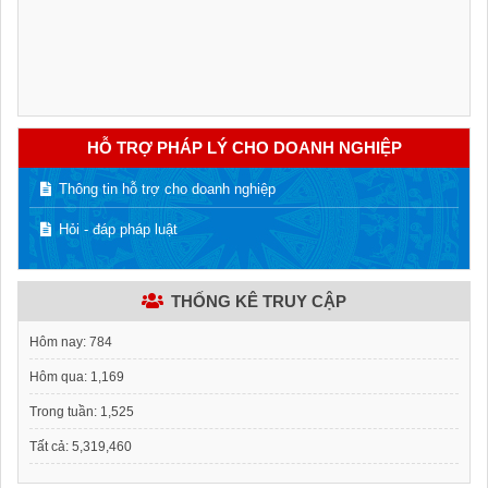
HỖ TRỢ PHÁP LÝ CHO DOANH NGHIỆP
Thông tin hỗ trợ cho doanh nghiệp
Hỏi - đáp pháp luật
THỐNG KÊ TRUY CẬP
Hôm nay:
784
Hôm qua:
1,169
Trong tuần:
1,525
Tất cả:
5,319,460