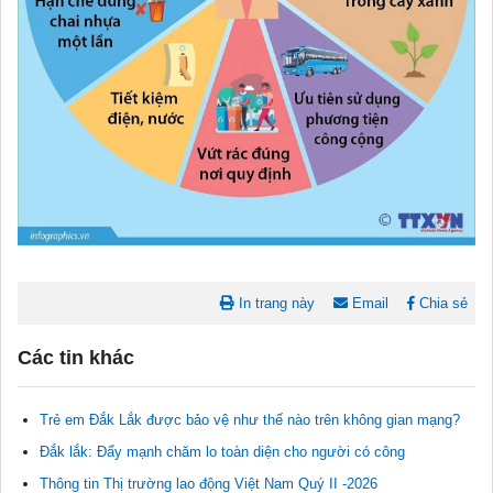
In trang này
Email
Chia sẻ
Các tin khác
Trẻ em Đắk Lắk được bảo vệ như thế nào trên không gian mạng?
Đắk lắk: Đẩy mạnh chăm lo toàn diện cho người có công
Tài liệu phục vụ tiêu chí tiếp cận pháp luật trong đánh giá Nông
Thông tin Thị trường lao động Việt Nam Quý II -2026