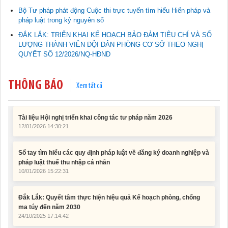
thôn mới
Bộ Tư pháp phát động Cuộc thi trực tuyến tìm hiểu Hiến pháp và
11/02/2026 08:45:12
pháp luật trong kỷ nguyên số
ĐẮK LẮK: TRIỂN KHAI KẾ HOẠCH BẢO ĐẢM TIÊU CHÍ VÀ SỐ
Tài liệu Hội nghị công chức, viên chức và người lao động năm
LƯỢNG THÀNH VIÊN ĐỘI DÂN PHÒNG CƠ SỞ THEO NGHỊ
2025
QUYẾT SỐ 12/2026/NQ-HĐND
15/01/2026 15:29:29
THÔNG BÁO
Tài liệu Hội nghị triển khai công tác tư pháp năm 2026
Xem tất cả
12/01/2026 14:30:21
Sổ tay tìm hiểu các quy định pháp luật về đăng ký doanh nghiệp và
pháp luật thuế thu nhập cá nhân
10/01/2026 15:22:31
Đắk Lắk: Quyết tâm thực hiện hiệu quả Kế hoạch phòng, chống
ma túy đến năm 2030
24/10/2025 17:14:42
Tài liệu phục vụ tiêu chí tiếp cận pháp luật trong đánh giá Nông
thôn mới
11/02/2026 08:45:12