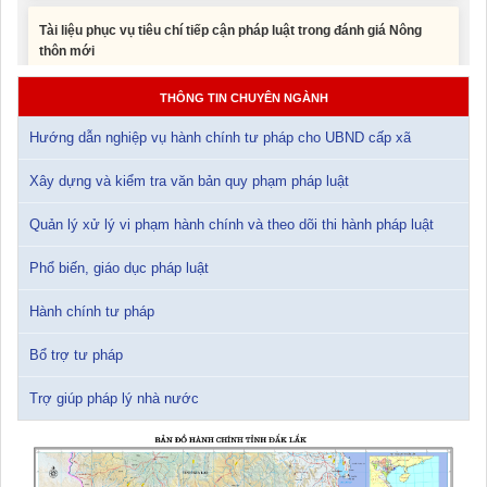
Tài liệu Hội nghị công chức, viên chức và người lao động năm
2025
15/01/2026 15:29:29
THÔNG TIN CHUYÊN NGÀNH
Hướng dẫn nghiệp vụ hành chính tư pháp cho UBND cấp xã
Tài liệu Hội nghị triển khai công tác tư pháp năm 2026
12/01/2026 14:30:21
Xây dựng và kiểm tra văn bản quy phạm pháp luật
Sổ tay tìm hiểu các quy định pháp luật về đăng ký doanh nghiệp và
Quản lý xử lý vi phạm hành chính và theo dõi thi hành pháp luật
pháp luật thuế thu nhập cá nhân
10/01/2026 15:22:31
Phổ biến, giáo dục pháp luật
Hành chính tư pháp
Đắk Lắk: Quyết tâm thực hiện hiệu quả Kế hoạch phòng, chống
ma túy đến năm 2030
Bổ trợ tư pháp
24/10/2025 17:14:42
Trợ giúp pháp lý nhà nước