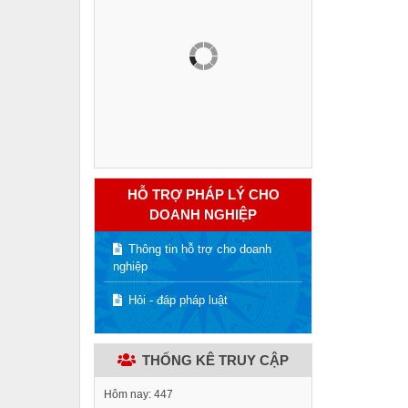
HỖ TRỢ PHÁP LÝ CHO
DOANH NGHIỆP
Thông tin hỗ trợ cho doanh
nghiệp
Hỏi - đáp pháp luật
THỐNG KÊ TRUY CẬP
Hôm nay:
447