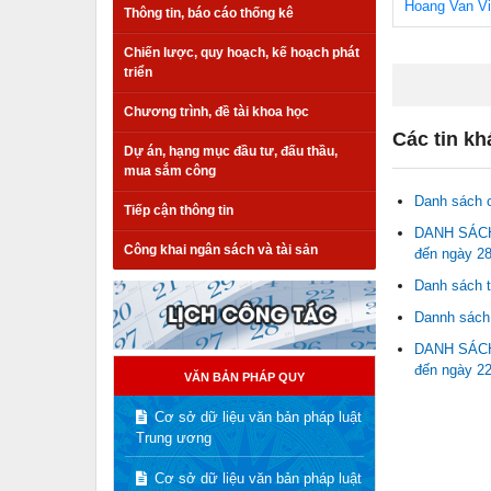
Hoang Van Vie
Thông tin, báo cáo thống kê
Chiến lược, quy hoạch, kế hoạch phát
triển
Chương trình, đề tài khoa học
Các tin kh
Dự án, hạng mục đầu tư, đấu thầu,
mua sắm công
Danh sách c
Tiếp cận thông tin
DANH SÁCH 
Công khai ngân sách và tài sản
đến ngày 28
Danh sách t
Dannh sách 
DANH SÁCH 
đến ngày 22
VĂN BẢN PHÁP QUY
Cơ sở dữ liệu văn bản pháp luật
Trung ương
Cơ sở dữ liệu văn bản pháp luật