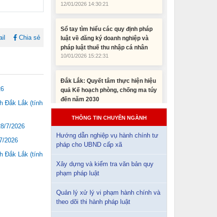
Sổ tay tìm hiểu các quy định pháp
luật về đăng ký doanh nghiệp và
pháp luật thuế thu nhập cá nhân
10/01/2026 15:22:31
il
Chia sẻ
Đắk Lắk: Quyết tâm thực hiện hiệu
quả Kế hoạch phòng, chống ma túy
đến năm 2030
24/10/2025 17:14:42
26
 Đắk Lắk (tính
Tài liệu phục vụ tiêu chí tiếp cận
THÔNG TIN CHUYÊN NGÀNH
pháp luật trong đánh giá Nông thôn
28/7/2026
mới
Hướng dẫn nghiệp vụ hành chính tư
11/02/2026 08:45:12
7/2026
pháp cho UBND cấp xã
 Đắk Lắk (tính
Xây dựng và kiểm tra văn bản quy
Tài liệu Hội nghị công chức, viên
phạm pháp luật
chức và người lao động năm 2025
15/01/2026 15:29:29
Quản lý xử lý vi phạm hành chính và
theo dõi thi hành pháp luật
Tài liệu Hội nghị triển khai công tác
tư pháp năm 2026