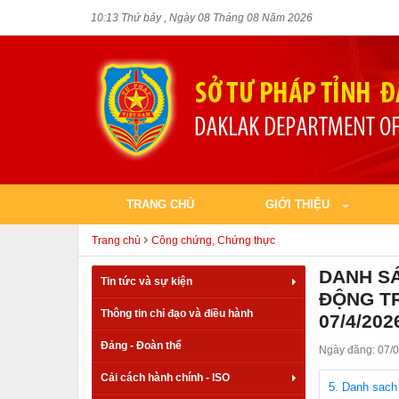
10:13 Thứ bảy , Ngày 08 Tháng 08 Năm 2026
TRANG CHỦ
GIỚI THIỆU
Trang chủ
Công chứng, Chứng thực
DANH SÁ
Tin tức và sự kiện
ĐỘNG TR
Thông tin chỉ đạo và điều hành
07/4/202
Đảng - Đoàn thể
Ngày đăng: 07/0
Cải cách hành chính - ISO
5. Danh sach