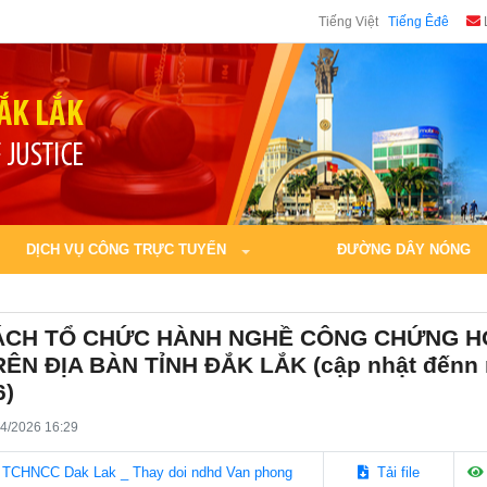
Tiếng Việt
Tiếng Êđê
DỊCH VỤ CÔNG TRỰC TUYẾN
ĐƯỜNG DÂY NÓNG
CH TỔ CHỨC HÀNH NGHỀ CÔNG CHỨNG 
ÊN ĐỊA BÀN TỈNH ĐẮK LẮK (cập nhật đếnn
6)
4/2026 16:29
 TCHNCC Dak Lak _ Thay doi ndhd Van phong
Tải file