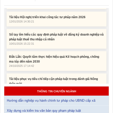
Tài liệu Hội nghị triển khai công tác tư pháp năm 2026
12/01/2026 14:30:21
Sổ tay tìm hiểu các quy định pháp luật về đăng ký doanh nghiệp và
pháp luật thuế thu nhập cá nhân
10/01/2026 15:22:31
Đắk Lắk: Quyết tâm thực hiện hiệu quả Kế hoạch phòng, chống
ma túy đến năm 2030
24/10/2025 17:14:42
Tài liệu phục vụ tiêu chí tiếp cận pháp luật trong đánh giá Nông
thôn mới
11/02/2026 08:45:12
Tài liệu Hội nghị công chức, viên chức và người lao động năm
THÔNG TIN CHUYÊN NGÀNH
2025
15/01/2026 15:29:29
Hướng dẫn nghiệp vụ hành chính tư pháp cho UBND cấp xã
Xây dựng và kiểm tra văn bản quy phạm pháp luật
Tài liệu Hội nghị triển khai công tác tư pháp năm 2026