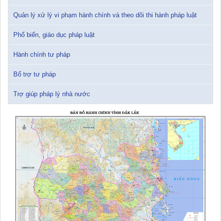
12/01/2026 14:30:21
Quản lý xử lý vi phạm hành chính và theo dõi thi hành pháp luật
Sổ tay tìm hiểu các quy định pháp luật về đăng ký doanh nghiệp và
Phổ biến, giáo dục pháp luật
pháp luật thuế thu nhập cá nhân
10/01/2026 15:22:31
Hành chính tư pháp
Bổ trợ tư pháp
Đắk Lắk: Quyết tâm thực hiện hiệu quả Kế hoạch phòng, chống
ma túy đến năm 2030
Trợ giúp pháp lý nhà nước
24/10/2025 17:14:42