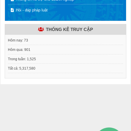
Hỏi - đáp pháp luật
THỐNG KÊ TRUY CẬP
Hôm nay:
73
Hôm qua:
901
Trong tuần:
1,525
Tất cả:
5,317,580