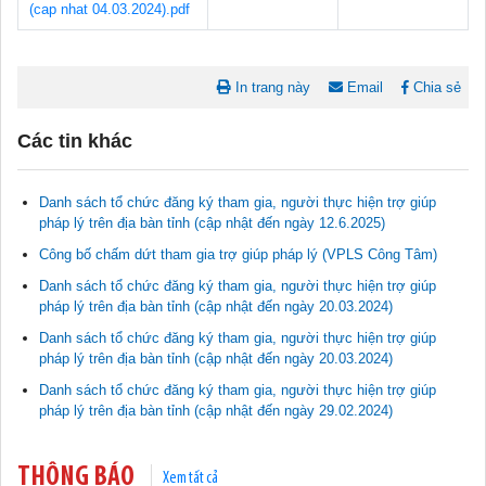
(cap nhat 04.03.2024).pdf
In trang này
Email
Chia sẻ
Các tin khác
Danh sách tổ chức đăng ký tham gia, người thực hiện trợ giúp
pháp lý trên địa bàn tỉnh (cập nhật đến ngày 12.6.2025)
Công bố chấm dứt tham gia trợ giúp pháp lý (VPLS Công Tâm)
Danh sách tổ chức đăng ký tham gia, người thực hiện trợ giúp
pháp lý trên địa bàn tỉnh (cập nhật đến ngày 20.03.2024)
Tài liệu phục vụ tiêu chí tiếp cận pháp luật trong đánh giá Nông
Danh sách tổ chức đăng ký tham gia, người thực hiện trợ giúp
thôn mới
pháp lý trên địa bàn tỉnh (cập nhật đến ngày 20.03.2024)
11/02/2026 08:45:12
Danh sách tổ chức đăng ký tham gia, người thực hiện trợ giúp
pháp lý trên địa bàn tỉnh (cập nhật đến ngày 29.02.2024)
Tài liệu Hội nghị công chức, viên chức và người lao động năm
2025
15/01/2026 15:29:29
THÔNG BÁO
Xem tất cả