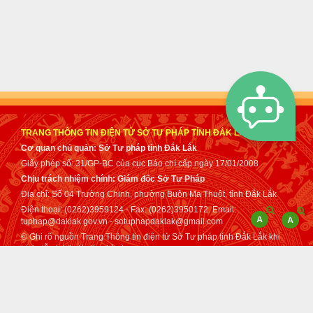
TRANG THÔNG TIN ĐIỆN TỬ SỞ TƯ PHÁP TỈNH ĐẮK LẮK
Cơ quan chủ quản: Sở Tư pháp tỉnh Đắk Lắk
Giấy phép số: 31/GP-BC của cục Báo chí cấp ngày 17/01/2008
Chịu trách nhiệm chính: Giám đốc Sở Tư Pháp
Địa chỉ: Số 04 Trường Chinh, phường Buôn Ma Thuột, tỉnh Đắk Lắk
Điện thoại: (0262)3959124 - Fax: (0262)3950172. Email:
tuphap@daklak.gov.vn - sotuphapdaklak@gmail.com
© Ghi rõ nguồn Trang Thông tin điện tử Sở Tư pháp tỉnh Đắk Lắk khi
trích dẫn lại tin từ địa chỉ này.
Thực hiện bởi
VNPT Đắk Lắk