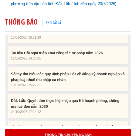
phường trên địa bàn tỉnh Đắk Lắk (tính đến ngày 20/7/2026)
Tài liệu Hội nghị công chức, viên chức và người lao động năm
2025
THÔNG BÁO
Xem tất cả
15/01/2026 15:29:29
Tài liệu Hội nghị triển khai công tác tư pháp năm 2026
12/01/2026 14:30:21
Sổ tay tìm hiểu các quy định pháp luật về đăng ký doanh nghiệp và
pháp luật thuế thu nhập cá nhân
10/01/2026 15:22:31
Đắk Lắk: Quyết tâm thực hiện hiệu quả Kế hoạch phòng, chống
ma túy đến năm 2030
24/10/2025 17:14:42
Tài liệu phục vụ tiêu chí tiếp cận pháp luật trong đánh giá Nông
thôn mới
11/02/2026 08:45:12
THÔNG TIN CHUYÊN NGÀNH