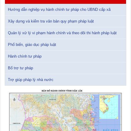
Tài liệu Hội nghị công chức, viên chức và người lao động năm
Hướng dẫn nghiệp vụ hành chính tư pháp cho UBND cấp xã
2025
15/01/2026 15:29:29
Xây dựng và kiểm tra văn bản quy phạm pháp luật
Tài liệu Hội nghị triển khai công tác tư pháp năm 2026
Quản lý xử lý vi phạm hành chính và theo dõi thi hành pháp luật
12/01/2026 14:30:21
Phổ biến, giáo dục pháp luật
Sổ tay tìm hiểu các quy định pháp luật về đăng ký doanh nghiệp và
pháp luật thuế thu nhập cá nhân
Hành chính tư pháp
10/01/2026 15:22:31
Bổ trợ tư pháp
Đắk Lắk: Quyết tâm thực hiện hiệu quả Kế hoạch phòng, chống
Trợ giúp pháp lý nhà nước
ma túy đến năm 2030
24/10/2025 17:14:42