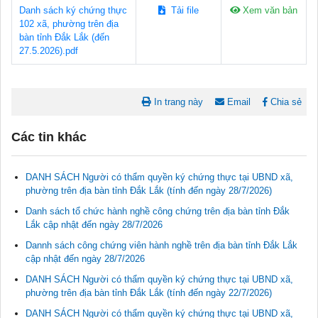
Danh sách ký chứng thực
Tải file
Xem văn bản
102 xã, phường trên địa
bàn tỉnh Đắk Lắk (đến
27.5.2026).pdf
In trang này
Email
Chia sẻ
Các tin khác
DANH SÁCH Người có thẩm quyền ký chứng thực tại UBND xã,
phường trên địa bàn tỉnh Đắk Lắk (tính đến ngày 28/7/2026)
Danh sách tổ chức hành nghề công chứng trên địa bàn tỉnh Đắk
Lắk cập nhật đến ngày 28/7/2026
Dannh sách công chứng viên hành nghề trên địa bàn tỉnh Đắk Lắk
cập nhật đến ngày 28/7/2026
DANH SÁCH Người có thẩm quyền ký chứng thực tại UBND xã,
Tài liệu phục vụ tiêu chí tiếp cận pháp luật trong đánh giá Nông
phường trên địa bàn tỉnh Đắk Lắk (tính đến ngày 22/7/2026)
thôn mới
11/02/2026 08:45:12
DANH SÁCH Người có thẩm quyền ký chứng thực tại UBND xã,