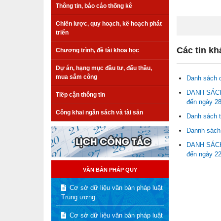
Thông tin, báo cáo thống kê
Chiến lược, quy hoạch, kế hoạch phát
triển
Các tin kh
Chương trình, đề tài khoa học
Dự án, hạng mục đầu tư, đấu thầu,
mua sắm công
Danh sách c
DANH SÁCH 
Tiếp cận thông tin
đến ngày 28
Công khai ngân sách và tài sản
Danh sách t
Dannh sách 
DANH SÁCH 
đến ngày 22
VĂN BẢN PHÁP QUY
Cơ sở dữ liệu văn bản pháp luật
Trung ương
Cơ sở dữ liệu văn bản pháp luật