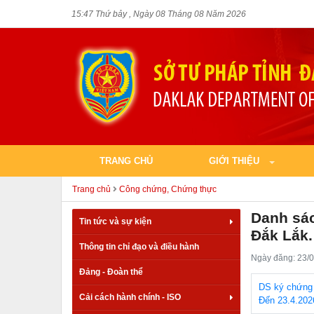
15:47 Thứ bảy , Ngày 08 Tháng 08 Năm 2026
TRANG CHỦ
GIỚI THIỆU
Trang chủ
Công chứng, Chứng thực
Danh sác
Tin tức và sự kiện
Đắk Lắk.
Thông tin chỉ đạo và điều hành
Ngày đăng: 23/0
Đảng - Đoàn thể
DS ký chứng 
Cải cách hành chính - ISO
Đến 23.4.202