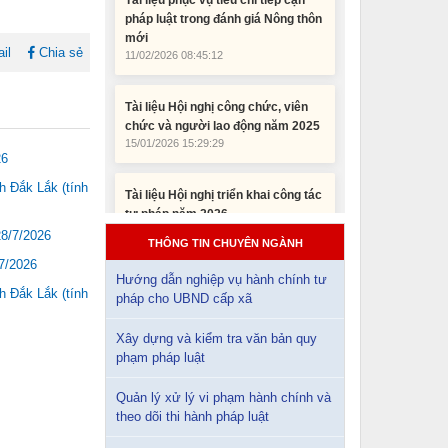
11/02/2026 08:45:12
il
Chia sẻ
Tài liệu Hội nghị công chức, viên
chức và người lao động năm 2025
15/01/2026 15:29:29
Tài liệu Hội nghị triển khai công tác
26
tư pháp năm 2026
12/01/2026 14:30:21
 Đắk Lắk (tính
Sổ tay tìm hiểu các quy định pháp
28/7/2026
THÔNG TIN CHUYÊN NGÀNH
luật về đăng ký doanh nghiệp và
7/2026
pháp luật thuế thu nhập cá nhân
Hướng dẫn nghiệp vụ hành chính tư
10/01/2026 15:22:31
 Đắk Lắk (tính
pháp cho UBND cấp xã
Đắk Lắk: Quyết tâm thực hiện hiệu
Xây dựng và kiểm tra văn bản quy
quả Kế hoạch phòng, chống ma túy
phạm pháp luật
đến năm 2030
24/10/2025 17:14:42
Quản lý xử lý vi phạm hành chính và
theo dõi thi hành pháp luật