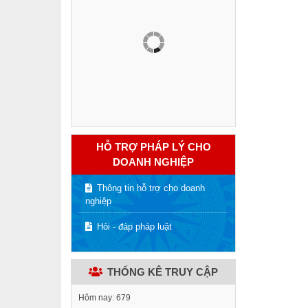
HỖ TRỢ PHÁP LÝ CHO
DOANH NGHIỆP
Thông tin hỗ trợ cho doanh
nghiệp
Hỏi - đáp pháp luật
THỐNG KÊ TRUY CẬP
Hôm nay:
679