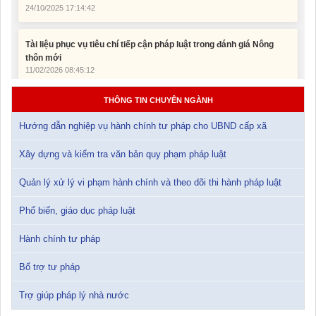
thôn mới
11/02/2026 08:45:12
Tài liệu Hội nghị công chức, viên chức và người lao động năm
2025
15/01/2026 15:29:29
THÔNG TIN CHUYÊN NGÀNH
Tài liệu Hội nghị triển khai công tác tư pháp năm 2026
Hướng dẫn nghiệp vụ hành chính tư pháp cho UBND cấp xã
12/01/2026 14:30:21
Xây dựng và kiểm tra văn bản quy phạm pháp luật
Sổ tay tìm hiểu các quy định pháp luật về đăng ký doanh nghiệp và
pháp luật thuế thu nhập cá nhân
Quản lý xử lý vi phạm hành chính và theo dõi thi hành pháp luật
10/01/2026 15:22:31
Phổ biến, giáo dục pháp luật
Đắk Lắk: Quyết tâm thực hiện hiệu quả Kế hoạch phòng, chống
Hành chính tư pháp
ma túy đến năm 2030
24/10/2025 17:14:42
Bổ trợ tư pháp
Trợ giúp pháp lý nhà nước