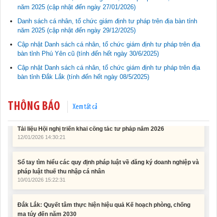
Tài liệu phục vụ tiêu chí tiếp cận pháp luật trong đánh giá Nông
năm 2025 (cập nhật đến ngày 27/01/2026)
thôn mới
Danh sách cá nhân, tổ chức giám định tư pháp trên địa bàn tỉnh
11/02/2026 08:45:12
năm 2025 (cập nhật đến ngày 29/12/2025)
Cập nhật Danh sách cá nhân, tổ chức giám định tư pháp trên địa
Tài liệu Hội nghị công chức, viên chức và người lao động năm
bàn tỉnh Phú Yên cũ (tính đến hết ngày 30/6/2025)
2025
15/01/2026 15:29:29
Cập nhật Danh sách cá nhân, tổ chức giám định tư pháp trên địa
bàn tỉnh Đắk Lắk (tính đến hết ngày 08/5/2025)
Tài liệu Hội nghị triển khai công tác tư pháp năm 2026
12/01/2026 14:30:21
THÔNG BÁO
Xem tất cả
Sổ tay tìm hiểu các quy định pháp luật về đăng ký doanh nghiệp và
pháp luật thuế thu nhập cá nhân
10/01/2026 15:22:31
Đắk Lắk: Quyết tâm thực hiện hiệu quả Kế hoạch phòng, chống
ma túy đến năm 2030
24/10/2025 17:14:42
Tài liệu phục vụ tiêu chí tiếp cận pháp luật trong đánh giá Nông