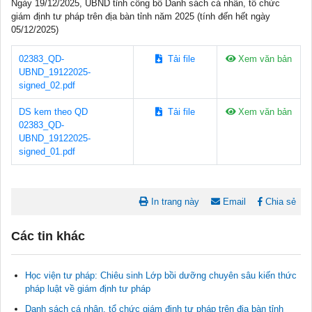
Ngày 19/12/2025, UBND tỉnh công bố Danh sách cá nhân, tổ chức
giám định tư pháp trên địa bàn tỉnh năm 2025 (tính đến hết ngày
05/12/2025)
02383_QD-
Tải file
Xem văn bản
UBND_19122025-
signed_02.pdf
DS kem theo QD
Tải file
Xem văn bản
02383_QD-
UBND_19122025-
signed_01.pdf
In trang này
Email
Chia sẻ
Các tin khác
Học viện tư pháp: Chiêu sinh Lớp bồi dưỡng chuyên sâu kiến thức
pháp luật về giám định tư pháp
Danh sách cá nhân, tổ chức giám định tư pháp trên địa bàn tỉnh