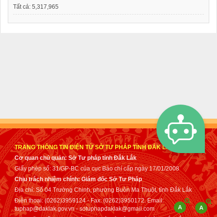
Tất cả:
5,317,965
TRANG THÔNG TIN ĐIỆN TỬ SỞ TƯ PHÁP TỈNH ĐẮK LẮK
Cơ quan chủ quản: Sở Tư pháp tỉnh Đắk Lắk
Giấy phép số: 31/GP-BC của cục Báo chí cấp ngày 17/01/2008
Chịu trách nhiệm chính: Giám đốc Sở Tư Pháp
Địa chỉ: Số 04 Trường Chinh, phường Buôn Ma Thuột, tỉnh Đắk Lắk
Điện thoại: (0262)3959124 - Fax: (0262)3950172. Email:
tuphap@daklak.gov.vn - sotuphapdaklak@gmail.com