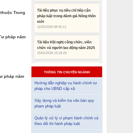
pháp luật trong đánh giá Nông thôn
mới
c thuộc Trung
11/02/2026 08:45:12
Tài liệu Hội nghị công chức, viên
c Tư pháp năm
chức và người lao động năm 2025
15/01/2026 15:29:29
Tài liệu Hội nghị triển khai công tác
tư pháp năm 2026
12/01/2026 14:30:21
THÔNG TIN CHUYÊN NGÀNH
 tư pháp năm
Hướng dẫn nghiệp vụ hành chính tư
Sổ tay tìm hiểu các quy định pháp
pháp cho UBND cấp xã
luật về đăng ký doanh nghiệp và
pháp luật thuế thu nhập cá nhân
Xây dựng và kiểm tra văn bản quy
10/01/2026 15:22:31
phạm pháp luật
Đắk Lắk: Quyết tâm thực hiện hiệu
Quản lý xử lý vi phạm hành chính và
quả Kế hoạch phòng, chống ma túy
theo dõi thi hành pháp luật
đến năm 2030
24/10/2025 17:14:42