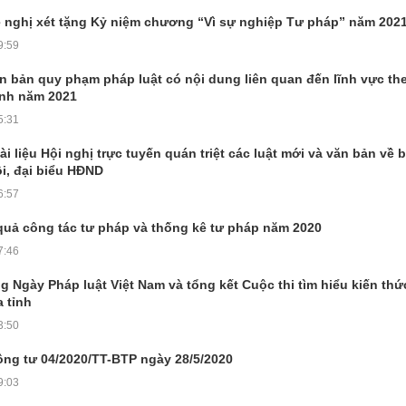
 nghị xét tặng Kỷ niệm chương “Vì sự nghiệp Tư pháp” năm 202
9:59
 bản quy phạm pháp luật có nội dung liên quan đến lĩnh vực the
ành năm 2021
5:31
ài liệu Hội nghị trực tuyến quán triệt các luật mới và văn bản về 
i, đại biểu HĐND
6:57
quả công tác tư pháp và thống kê tư pháp năm 2020
7:46
 Ngày Pháp luật Việt Nam và tổng kết Cuộc thi tìm hiểu kiến thứ
 tỉnh
3:50
hông tư 04/2020/TT-BTP ngày 28/5/2020
9:03