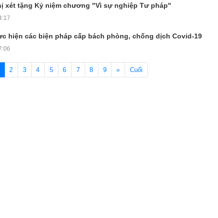
ị xét tặng Kỷ niệm chương "Vì sự nghiệp Tư pháp"
4:17
hực hiện các biện pháp cấp bách phòng, chống dịch Covid-19
7:06
(current)
2
3
4
5
6
7
8
9
»
Cuối