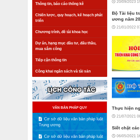
20/09/2023 1
Thông tin, báo cáo thống kê
Bộ Tài liệu t
Chiến lược, quy hoạch, kế hoạch phát
ương năm 2
triển
21/01/2022 0
Chương trình, đề tài khoa học
Dự án, hạng mục đầu tư, đấu thầu,
mua sắm công
Tiếp cận thông tin
Công khai ngân sách và tài sản
VĂN BẢN PHÁP QUY
Thực hiện ng
21/07/2021 0
Cơ sở dữ liệu văn bản pháp luật
Trung ương
Siết chặt cá
06/05/2021 1
Cơ sở dữ liệu văn bản pháp luật