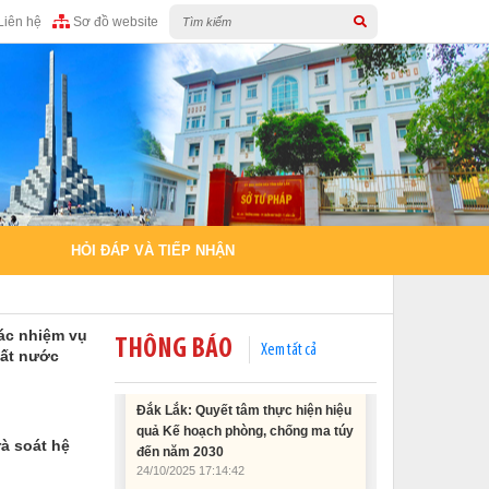
11/02/2026 08:45:12
Liên hệ
Sơ đồ website
Tài liệu Hội nghị công chức, viên
chức và người lao động năm 2025
15/01/2026 15:29:29
Tài liệu Hội nghị triển khai công tác
tư pháp năm 2026
12/01/2026 14:30:21
HỎI ĐÁP VÀ TIẾP NHẬN
Sổ tay tìm hiểu các quy định pháp
luật về đăng ký doanh nghiệp và
pháp luật thuế thu nhập cá nhân
10/01/2026 15:22:31
ác nhiệm vụ
THÔNG BÁO
Xem tất cả
đất nước
Đắk Lắk: Quyết tâm thực hiện hiệu
quả Kế hoạch phòng, chống ma túy
đến năm 2030
24/10/2025 17:14:42
rà soát hệ
Tài liệu phục vụ tiêu chí tiếp cận