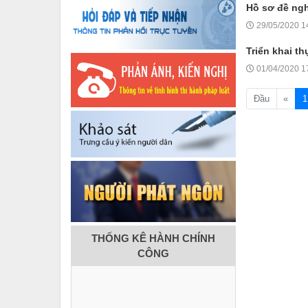
Hồ sơ đề ngh
29/05/2020 1
Triển khai t
01/04/2020 1
Đầu
«
1
THỐNG KÊ HÀNH CHÍNH
CÔNG