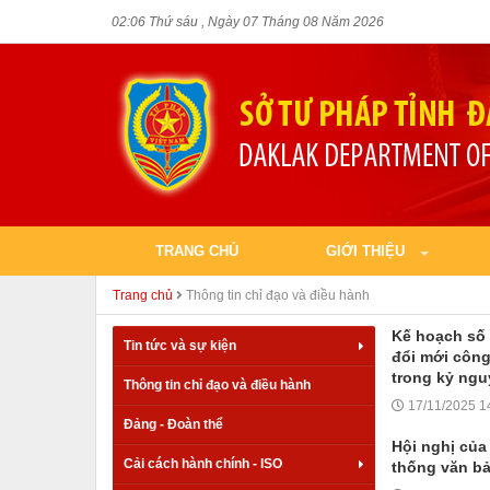
02:06 Thứ sáu , Ngày 07 Tháng 08 Năm 2026
TRANG CHỦ
GIỚI THIỆU
Trang chủ
Thông tin chỉ đạo và điều hành
Kế hoạch số 
Tin tức và sự kiện
đổi mới công
trong kỷ ngu
Thông tin chỉ đạo và điều hành
17/11/2025 1
Đảng - Đoàn thể
Hội nghị của
Cải cách hành chính - ISO
thống văn b