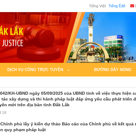
Tiếng Việt
Tiếng Êđê
DỊCH VỤ CÔNG TRỰC TUYẾN
ĐƯỜNG DÂY NÓNG
042/KH-UBND ngày 05/09/2025 của UBND tỉnh về việc thực hiện c
 tác xây dựng và thi hành pháp luật đáp ứng yêu cầu phát triển 
yên mới trên địa bàn tỉnh Đắk Lắk
4:18
 Chính phủ lấy ý kiến dự thảo Báo cáo của Chính phủ về kết quả 
ản quy phạm pháp luật