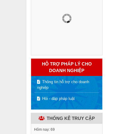
HỖ TRỢ PHÁP LÝ CHO
DOANH NGHIỆP
Thông tin hỗ trợ cho doanh
nghiệp
Hỏi - đáp pháp luật
THỐNG KÊ TRUY CẬP
Hôm nay:
69