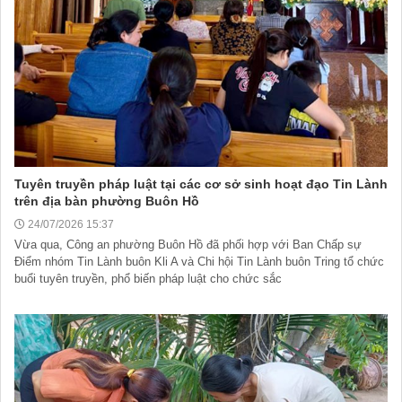
Tuyên truyền pháp luật tại các cơ sở sinh hoạt đạo Tin Lành
trên địa bàn phường Buôn Hồ
24/07/2026 15:37
Vừa qua, Công an phường Buôn Hồ đã phối hợp với Ban Chấp sự
Điểm nhóm Tin Lành buôn Kli A và Chi hội Tin Lành buôn Tring tổ chức
buổi tuyên truyền, phổ biến pháp luật cho chức sắc