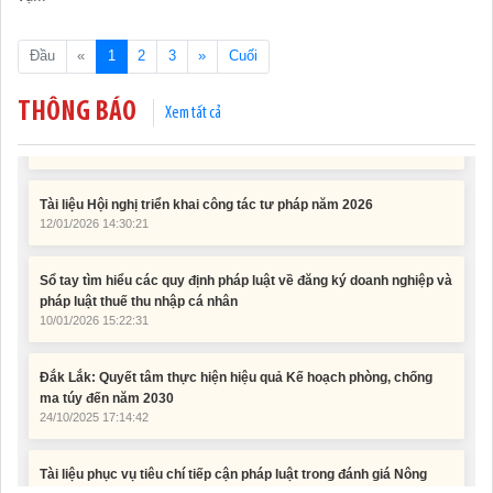
Tài liệu Hội nghị công chức, viên chức và người lao động năm
2025
15/01/2026 15:29:29
(current)
Đầu
«
1
2
3
»
Cuối
Tài liệu Hội nghị triển khai công tác tư pháp năm 2026
THÔNG BÁO
Xem tất cả
12/01/2026 14:30:21
Sổ tay tìm hiểu các quy định pháp luật về đăng ký doanh nghiệp và
pháp luật thuế thu nhập cá nhân
10/01/2026 15:22:31
Đắk Lắk: Quyết tâm thực hiện hiệu quả Kế hoạch phòng, chống
ma túy đến năm 2030
24/10/2025 17:14:42
Tài liệu phục vụ tiêu chí tiếp cận pháp luật trong đánh giá Nông
thôn mới
11/02/2026 08:45:12
Tài liệu Hội nghị công chức, viên chức và người lao động năm
2025