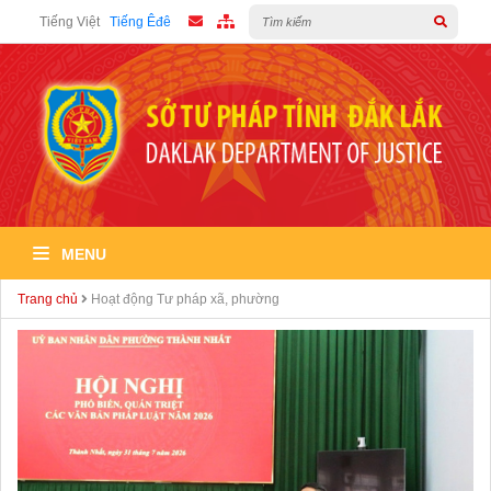
Tiếng Việt
Tiếng Êđê
MENU
Trang chủ
Hoạt động Tư pháp xã, phường