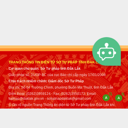
TRANG THÔNG TIN ĐIỆN TỬ SỞ TƯ PHÁP TỈNH ĐẮK LẮK
Cơ quan chủ quản: Sở Tư pháp tỉnh Đắk Lắk
Giấy phép số: 31/GP-BC của cục Báo chí cấp ngày 17/01/2008
Chịu trách nhiệm chính: Giám đốc Sở Tư Pháp
Địa chỉ: Số 04 Trường Chinh, phường Buôn Ma Thuột, tỉnh Đắk Lắk
Điện thoại: (0262)3959124 - Fax: (0262)3950172. Email:
tuphap@daklak.gov.vn - sotuphapdaklak@gmail.com
© Ghi rõ nguồn Trang Thông tin điện tử Sở Tư pháp tỉnh Đắk Lắk khi
trích dẫn lại tin từ địa chỉ này.