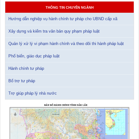
15/01/2026 15:29:29
THÔNG TIN CHUYÊN NGÀNH
Hướng dẫn nghiệp vụ hành chính tư pháp cho UBND cấp xã
Tài liệu Hội nghị triển khai công tác tư pháp năm 2026
12/01/2026 14:30:21
Xây dựng và kiểm tra văn bản quy phạm pháp luật
Sổ tay tìm hiểu các quy định pháp luật về đăng ký doanh nghiệp và
Quản lý xử lý vi phạm hành chính và theo dõi thi hành pháp luật
pháp luật thuế thu nhập cá nhân
10/01/2026 15:22:31
Phổ biến, giáo dục pháp luật
Hành chính tư pháp
Đắk Lắk: Quyết tâm thực hiện hiệu quả Kế hoạch phòng, chống
ma túy đến năm 2030
24/10/2025 17:14:42
Bổ trợ tư pháp
Trợ giúp pháp lý nhà nước