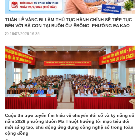
TUẦN LỄ VÀNG ĐI LÀM THỦ TỤC HÀNH CHÍNH SẼ TIẾP TỤC
ĐẾN VỚI BÀ CON TẠI BUÔN ČƯ ÊBÔNG, PHƯỜNG EA KAO
16/07/2026 16:35
Cuộc thi trực tuyến tìm hiểu về chuyển đổi số và kỹ năng số
năm 2026 phường Buôn Ma Thuột hướng tới mục tiêu đổi
mới sáng tạo, chủ động ứng dụng công nghệ số trong toàn
cộng đồng