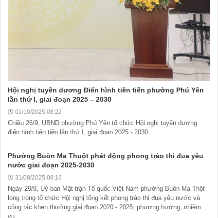
Hội nghị tuyên dương Điển hình tiên tiến phường Phú Yên
lần thứ I, giai đoạn 2025 – 2030
01/10/2025 08:22
Chiều 26/9, UBND phường Phú Yên tổ chức Hội nghị tuyên dương
điển hình tiên tiến lần thứ I, giai đoạn 2025 - 2030.
Phường Buôn Ma Thuột phát động phong trào thi đua yêu
nước giai đoạn 2025-2030
Tài liệu phục vụ tiêu chí tiếp cận pháp luật trong đánh giá Nông
31/08/2025 08:16
thôn mới
Ngày 29/8, Uỷ ban Mặt trận Tổ quốc Việt Nam phường Buôn Ma Thột
11/02/2026 08:45:12
long trọng tổ chức Hội nghị tổng kết phong trào thi đua yêu nước và
công tác khen thưởng giai đoạn 2020 - 2025; phương hướng, nhiệm
vụ...