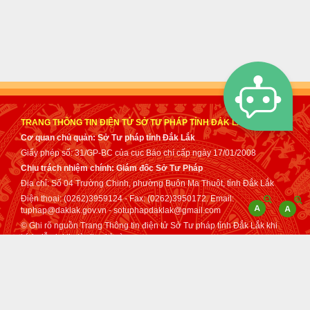
TRANG THÔNG TIN ĐIỆN TỬ SỞ TƯ PHÁP TỈNH ĐẮK LẮK
Cơ quan chủ quản: Sở Tư pháp tỉnh Đắk Lắk
Giấy phép số: 31/GP-BC của cục Báo chí cấp ngày 17/01/2008
Chịu trách nhiệm chính: Giám đốc Sở Tư Pháp
Địa chỉ: Số 04 Trường Chinh, phường Buôn Ma Thuột, tỉnh Đắk Lắk
Điện thoại: (0262)3959124 - Fax: (0262)3950172. Email:
tuphap@daklak.gov.vn - sotuphapdaklak@gmail.com
© Ghi rõ nguồn Trang Thông tin điện tử Sở Tư pháp tỉnh Đắk Lắk khi
trích dẫn lại tin từ địa chỉ này.
Thực hiện bởi
VNPT Đắk Lắk