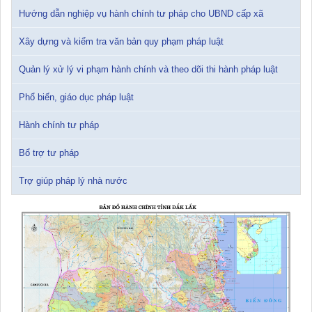
Hướng dẫn nghiệp vụ hành chính tư pháp cho UBND cấp xã
Tài liệu Hội nghị triển khai công tác tư pháp năm 2026
12/01/2026 14:30:21
Xây dựng và kiểm tra văn bản quy phạm pháp luật
Quản lý xử lý vi phạm hành chính và theo dõi thi hành pháp luật
Sổ tay tìm hiểu các quy định pháp luật về đăng ký doanh nghiệp và
pháp luật thuế thu nhập cá nhân
Phổ biến, giáo dục pháp luật
10/01/2026 15:22:31
Hành chính tư pháp
Đắk Lắk: Quyết tâm thực hiện hiệu quả Kế hoạch phòng, chống
ma túy đến năm 2030
Bổ trợ tư pháp
24/10/2025 17:14:42
Trợ giúp pháp lý nhà nước