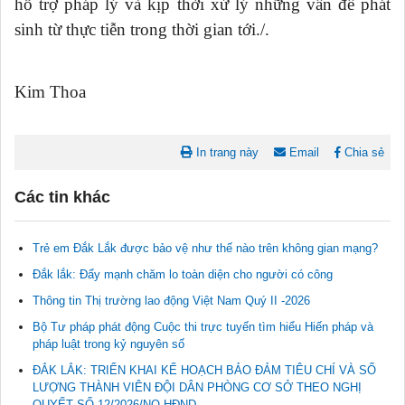
hỗ trợ pháp lý và kịp thời xử lý những vấn đề phát
sinh từ thực tiễn trong thời gian tới./.
Kim Thoa
In trang này
Email
Chia sẻ
Các tin khác
Trẻ em Đắk Lắk được bảo vệ như thế nào trên không gian mạng?
Đắk lắk: Đẩy mạnh chăm lo toàn diện cho người có công
Thông tin Thị trường lao động Việt Nam Quý II -2026
Tài liệu phục vụ tiêu chí tiếp cận pháp luật trong đánh giá Nông
thôn mới
Bộ Tư pháp phát động Cuộc thi trực tuyến tìm hiểu Hiến pháp và
11/02/2026 08:45:12
pháp luật trong kỷ nguyên số
ĐẮK LẮK: TRIỂN KHAI KẾ HOẠCH BẢO ĐẢM TIÊU CHÍ VÀ SỐ
LƯỢNG THÀNH VIÊN ĐỘI DÂN PHÒNG CƠ SỞ THEO NGHỊ
Tài liệu Hội nghị công chức, viên chức và người lao động năm
QUYẾT SỐ 12/2026/NQ-HĐND
2025