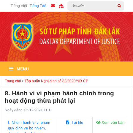
Tiếng Việt
Tiếng Êđê
MENU
Trang chủ
Tập huấn Nghị định số 82/2020/NĐ-CP
8. Hành vi vi phạm hành chính trong
hoạt động thừa phát lại
Ngày đăng: 05/12/2021 11:11
I. Nhom hanh vi vi pham
Tải file
Xem văn bản
quy dinh ve bo nhiem,