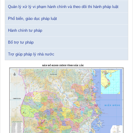
12/01/2026 14:30:21
Quản lý xử lý vi phạm hành chính và theo dõi thi hành pháp luật
Sổ tay tìm hiểu các quy định pháp luật về đăng ký doanh nghiệp và
Phổ biến, giáo dục pháp luật
pháp luật thuế thu nhập cá nhân
10/01/2026 15:22:31
Hành chính tư pháp
Đắk Lắk: Quyết tâm thực hiện hiệu quả Kế hoạch phòng, chống
Bổ trợ tư pháp
ma túy đến năm 2030
24/10/2025 17:14:42
Trợ giúp pháp lý nhà nước