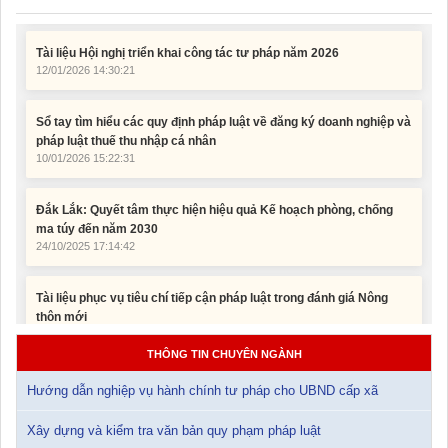
Tài liệu Hội nghị triển khai công tác tư pháp năm 2026
12/01/2026 14:30:21
Sổ tay tìm hiểu các quy định pháp luật về đăng ký doanh nghiệp và
pháp luật thuế thu nhập cá nhân
10/01/2026 15:22:31
Đắk Lắk: Quyết tâm thực hiện hiệu quả Kế hoạch phòng, chống
ma túy đến năm 2030
24/10/2025 17:14:42
Tài liệu phục vụ tiêu chí tiếp cận pháp luật trong đánh giá Nông
thôn mới
11/02/2026 08:45:12
Tài liệu Hội nghị công chức, viên chức và người lao động năm
THÔNG TIN CHUYÊN NGÀNH
2025
15/01/2026 15:29:29
Hướng dẫn nghiệp vụ hành chính tư pháp cho UBND cấp xã
Xây dựng và kiểm tra văn bản quy phạm pháp luật
Tài liệu Hội nghị triển khai công tác tư pháp năm 2026