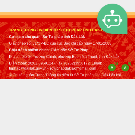
TRANG THÔNG TIN ĐIỆN TỬ SỞ TƯ PHÁP TỈNH ĐẮK LẮK
Cơ quan chủ quản: Sở Tư pháp tỉnh Đắk Lắk
Giấy phép số: 31/GP-BC của cục Báo chí cấp ngày 17/01/2008
Chịu trách nhiệm chính: Giám đốc Sở Tư Pháp
Địa chỉ: Số 04 Trường Chinh, phường Buôn Ma Thuột, tỉnh Đắk Lắk
Điện thoại: (0262)3959124 - Fax: (0262)3950172. Email:
tuphap@daklak.gov.vn - sotuphapdaklak@gmail.com
© Ghi rõ nguồn Trang Thông tin điện tử Sở Tư pháp tỉnh Đắk Lắk khi
trích dẫn lại tin từ địa chỉ này.
Thực hiện bởi
VNPT Đắk Lắk