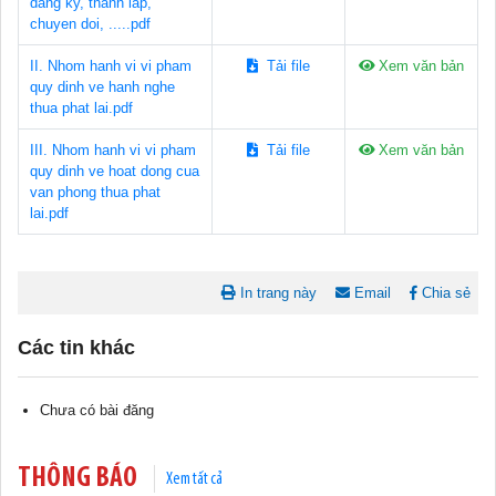
dang ky, thanh lap,
chuyen doi, .....pdf
II. Nhom hanh vi vi pham
Tải file
Xem văn bản
quy dinh ve hanh nghe
thua phat lai.pdf
III. Nhom hanh vi vi pham
Tải file
Xem văn bản
quy dinh ve hoat dong cua
van phong thua phat
lai.pdf
In trang này
Email
Chia sẻ
Tài liệu phục vụ tiêu chí tiếp cận pháp luật trong đánh giá Nông
thôn mới
Các tin khác
11/02/2026 08:45:12
Chưa có bài đăng
Tài liệu Hội nghị công chức, viên chức và người lao động năm
2025
15/01/2026 15:29:29
THÔNG BÁO
Xem tất cả