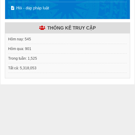
Hỏi - đáp pháp luật
THỐNG KÊ TRUY CẬP
Hôm nay:
545
Hôm qua:
901
Trong tuần:
1,525
Tất cả:
5,318,053