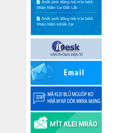
Anôk pioh dlăng hră m'ar hdră
bhiăn hlăm čar Đắk Lắk
Anôk pioh dlăng hră m'ar hdră
bhiăn hlăm kdriêk čar