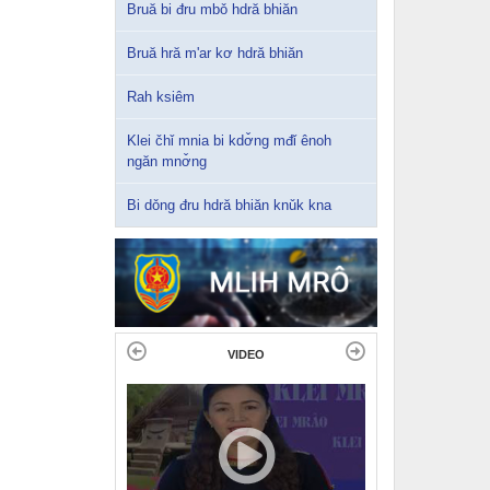
Bruă bi đru mbǒ hdră bhiăn
Bruă hră m'ar kơ hdră bhiăn
Rah ksiêm
Klei čhǐ mnia bi kdơ̌ng mđǐ ênoh
ngăn mnơ̌ng
Bi dǒng đru hdră bhiăn knǔk kna
VIDEO