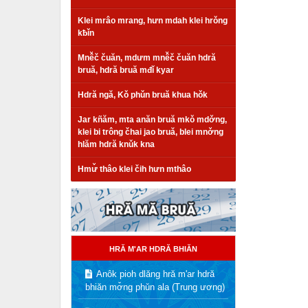
Klei mrâo mrang, hưn mdah klei hrǒng
kƀǐn
Mnê̌č čuăn, mdưm mnê̌č čuăn hdră
bruă, hdră bruă mđǐ kyar
Hdră ngă, Kǒ phǔn bruă khua hǒk
Jar kñăm, mta anăn bruă mkǒ mdơ̌ng,
klei bi trông čhai jao bruă, blei mnơ̌ng
hlăm hdră knǔk kna
Hmư̌ thâo klei čih hưn mthâo
HRĂ M'AR HDRĂ BHIĂN
Anôk pioh dlăng hră m'ar hdră
bhiăn mơ̌ng phǔn ala (Trung ương)