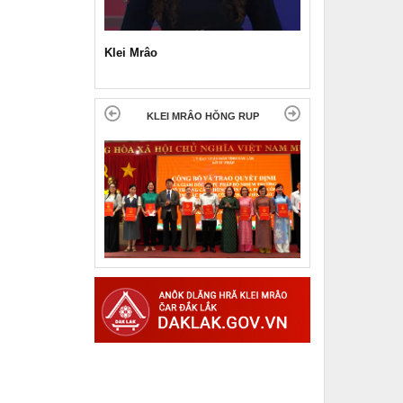
Klei Mrâo
KLEI MRÂO HǑNG RUP