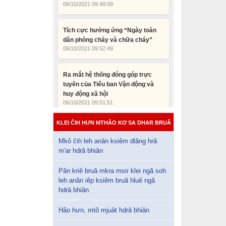
Tích cực hưởng ứng “Ngày toàn
dân phòng cháy và chữa cháy”
06/10/2021 09:52:49
Ra mắt hệ thống đóng góp trực
tuyến của Tiểu ban Vận động và
huy động xã hội
06/10/2021 09:51:51
Đắk Lắk có 519 thôn, buôn đặc biệt
KLEI ČIH HƯN MTHÂO KƠ SA DHAR BRUĂ
khó khăn giai đoạn 2121- 2025
06/10/2021 09:48:09
Mkǒ čih leh anăn ksiêm dlăng hră
m'ar hdră bhiăn
Păn kriê bruă mkra msir klei ngă soh
leh anăn iêp ksiêm bruă hluê ngă
hdră bhiăn
Hâo hưn, mtô mjuăt hdră bhiăn