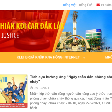
Tiếng Việt
Tiếng Êđê
Bi tuôm
KLEI BRUĂ KNǓK KNA HǑNG INTERNET
MRÔ
Tích cực hưởng ứng “Ngày toàn dân phòng ch
cháy”
06/10/2021
Nhằm kịp thời vận động người dân nâng cao ý thức tron
phòng cháy, chữa cháy thông qua các hoạt động nhân “
phòng cháy, chữa cháy” - 04/10, ngày 27/9/2021, UBND 
hành...