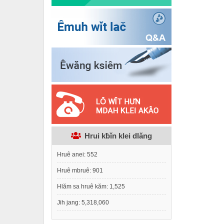
Hrui kƀǐn klei dlăng
Hruê anei:
552
Hruê mbruê:
901
Hlăm sa hruê kăm:
1,525
Jih jang:
5,318,060