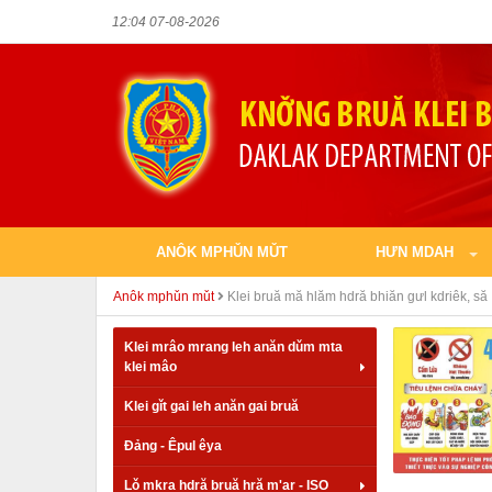
12:04 07-08-2026
ANÔK MPHǓN MǓT
HƯN MDAH
Anôk mphǔn mǔt
Klei bruă mă hlăm hdră bhiăn gưl kdriêk, să
Klei mrâo mrang leh anăn dǔm mta
klei mâo
Klei gǐt gai leh anăn gai bruă
Đảng - Êpul êya
Lǒ mkra hdră bruă hră m'ar - ISO