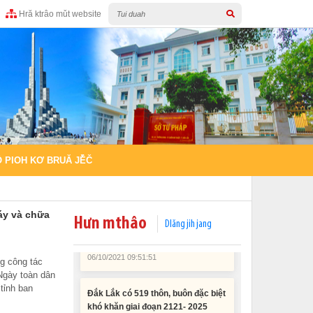
Hră ktrâo mǔt website
Tích cực hưởng ứng “Ngày toàn
dân phòng cháy và chữa cháy”
 PIOH KƠ BRUĂ JÊ̌Č
06/10/2021 09:52:49
Ra mắt hệ thống đóng góp trực
áy và chữa
tuyến của Tiểu ban Vận động và
Hưn mthâo
Dlăng jih jang
huy động xã hội
06/10/2021 09:51:51
g công tác
Ngày toàn dân
Đắk Lắk có 519 thôn, buôn đặc biệt
tỉnh ban
khó khăn giai đoạn 2121- 2025
06/10/2021 09:48:09