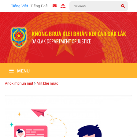
Tiếng Việt
Tiếng Êđê
MENU
Anôk mphǔn mǔt
M'ǐt klei mrâo