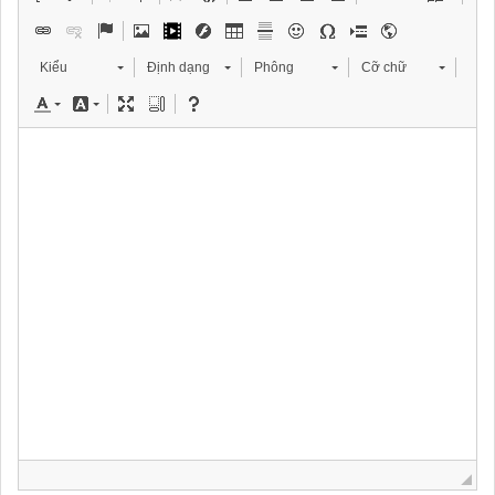
Kiểu
Định dạng
Phông
Cỡ chữ