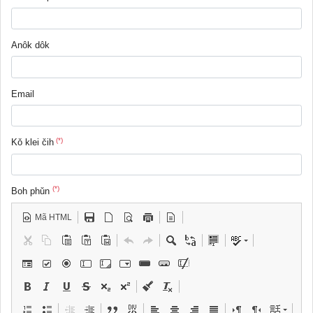
Anôk dôk
Email
(*)
Kǒ klei čih
(*)
Boh phǔn
Mã HTML