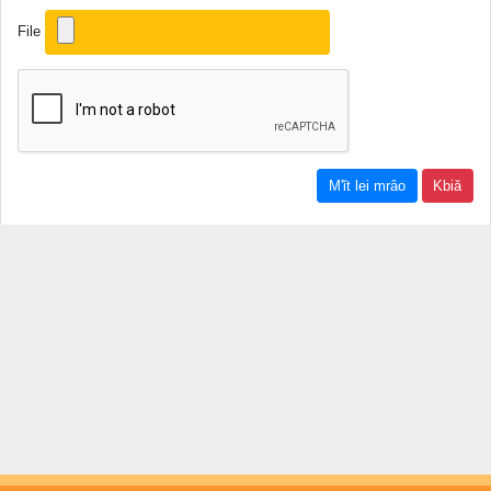
File
Kbiă