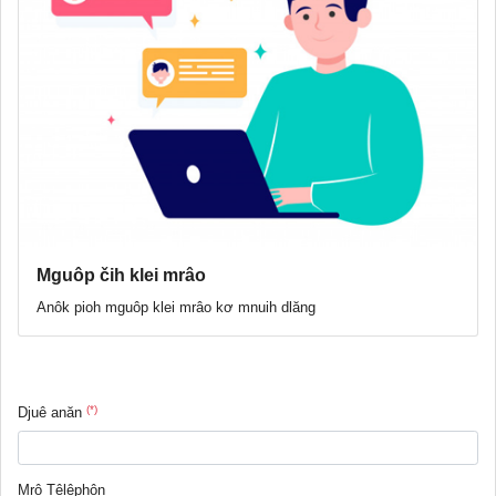
Mguôp čih klei mrâo
Anôk pioh mguôp klei mrâo kơ mnuih dlăng
(*)
Djuê anăn
Mrô Têlêphôn