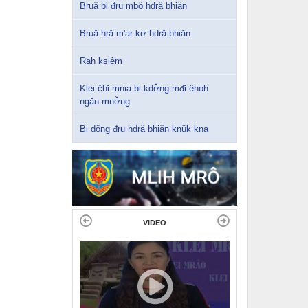
Bruă bi đru mbǒ hdră bhiăn
Bruă hră m'ar kơ hdră bhiăn
Rah ksiêm
Klei čhǐ mnia bi kdơ̌ng mđǐ ênoh
ngăn mnơ̌ng
Bi dǒng đru hdră bhiăn knǔk kna
VIDEO