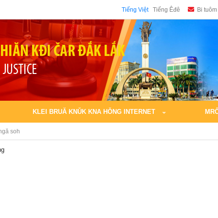
Tiếng Việt
Tiếng Êđê
Bi tuôm
KLEI BRUĂ KNǓK KNA HǑNG INTERNET
MRÔ
 ngă soh
ng