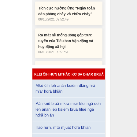
Tích cực hưởng ứng “Ngày toàn
dân phòng cháy và chữa cháy”
06/10/2021 09:52:49
Ra mắt hệ thống đóng góp trực
tuyến của Tiểu ban Vận động và
huy động xã hội
06/10/2021 09:51:51
Đắk Lắk có 519 thôn, buôn đặc biệt
khó khăn giai đoạn 2121- 2025
06/10/2021 09:48:09
KLEI ČIH HƯN MTHÂO KƠ SA DHAR BRUĂ
Mkǒ čih leh anăn ksiêm dlăng hră
m'ar hdră bhiăn
Păn kriê bruă mkra msir klei ngă soh
leh anăn iêp ksiêm bruă hluê ngă
hdră bhiăn
Hâo hưn, mtô mjuăt hdră bhiăn