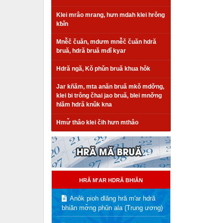
Klei mrâo mrang, hưn mdah klei hrǒng
kƀǐn
Mnê̌č čuăn, mdưm mnê̌č čuăn hdră
bruă, hdră bruă mđǐ kyar
Hdră ngă, Kǒ phǔn bruă khua hǒk
Jar kñăm, mta anăn bruă mkǒ mdơ̌ng,
klei bi trông čhai jao bruă, blei mnơ̌ng
hlăm hdră knǔk kna
Hmư̌ thâo klei čih hưn mthâo
HRĂ M'AR HDRĂ BHIĂN
Anôk pioh dlăng hră m'ar hdră
bhiăn mơ̌ng phǔn ala (Trung ương)