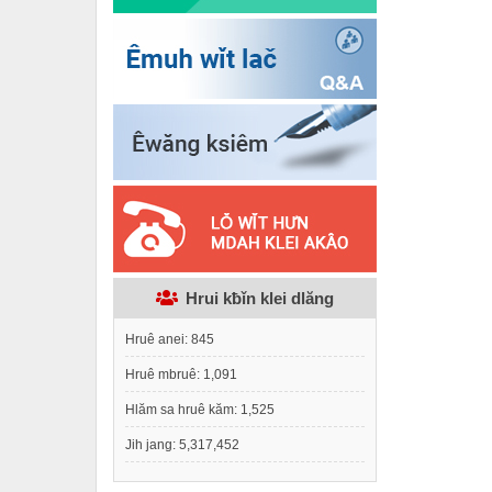
Hrui kƀǐn klei dlăng
Hruê anei:
845
Hruê mbruê:
1,091
Hlăm sa hruê kăm:
1,525
Jih jang:
5,317,452