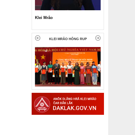
Klei Mrâo
KLEI MRÂO HǑNG RUP