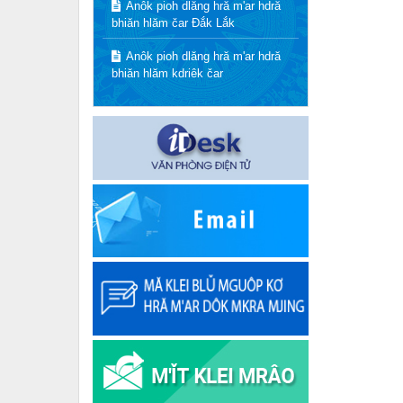
Anôk pioh dlăng hră m'ar hdră
bhiăn hlăm čar Đắk Lắk
Anôk pioh dlăng hră m'ar hdră
bhiăn hlăm kdriêk čar