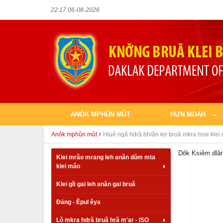
22:17 06-08-2026
ANÔK MPHǓN MǓT
HƯN MDAH
Anôk mphǔn mǔt
Hluê ngă hdră bhiăn kơ bruă mkra msir klei
Dôk Ksiêm dlă
Klei mrâo mrang leh anăn dǔm mta
klei mâo
Klei gǐt gai leh anăn gai bruă
Đảng - Êpul êya
Lǒ mkra hdră bruă hră m'ar - ISO