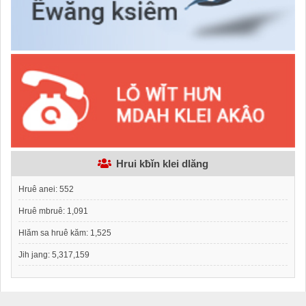
Hrui kƀǐn klei dlăng
Hruê anei:
552
Hruê mbruê:
1,091
Hlăm sa hruê kăm:
1,525
Jih jang:
5,317,159