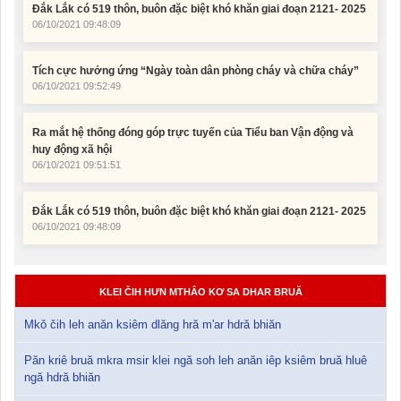
06/10/2021 09:48:09
Tích cực hưởng ứng “Ngày toàn dân phòng cháy và chữa cháy”
06/10/2021 09:52:49
Ra mắt hệ thống đóng góp trực tuyến của Tiểu ban Vận động và
huy động xã hội
06/10/2021 09:51:51
Đắk Lắk có 519 thôn, buôn đặc biệt khó khăn giai đoạn 2121- 2025
06/10/2021 09:48:09
KLEI ČIH HƯN MTHÂO KƠ SA DHAR BRUĂ
Mkǒ čih leh anăn ksiêm dlăng hră m'ar hdră bhiăn
Păn kriê bruă mkra msir klei ngă soh leh anăn iêp ksiêm bruă hluê
ngă hdră bhiăn