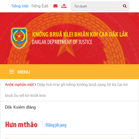
Tiếng Việt
Tiếng Êđê
MENU
Anôk mphǔn mǔt
Djăp hră m'ar gǐt mơ̌ng Knǒng bruă sang čư̌ êa čar kơ
Tích cực hưởng ứng “Ngày toàn dân phòng cháy và chữa cháy”
06/10/2021 09:52:49
bruă čiu wǐt kơ knǔk kna
Dôk Ksiêm dlăng
Ra mắt hệ thống đóng góp trực tuyến của Tiểu ban Vận động và
huy động xã hội
06/10/2021 09:51:51
Hưn mthâo
Dlăng jih jang
Đắk Lắk có 519 thôn, buôn đặc biệt khó khăn giai đoạn 2121- 2025