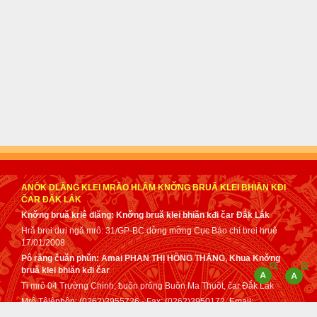
ANÔK DLĂNG KLEI MRÂO HLĂM KNƠ̌NG BRUǍ KLEI BHIĂN KĐI
ČAR ĐẮK LẮK
Knơ̌ng bruă kriê dlăng: Knơ̌ng bruă klei bhiăn kđi čar Đắk Lắk
Hră brei dưi ngă mrô: 31/GP-BC dơ̌ng mơ̌ng Cục Báo chí brei hruê
17/01/2008
Pô răng čuăn phǔn: Amai PHAN THỊ HỒNG THẮNG, Khua Knơ̌ng
bruă klei bhiăn kđi čar
Ti mrô 04 Trường Chinh, ƀuôn prǒng Buôn Ma Thuột, čar Đắk Lắk
Mrô Têlêphôn: (0262)3955726 - Fax: (0262)3950172. Email:
tuphap@daklak.gov.vn - sotuphapdaklak@gmail.com