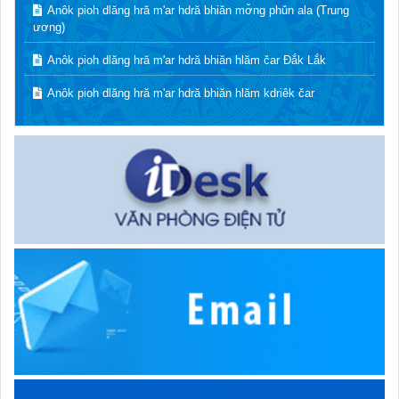
Anôk pioh dlăng hră m'ar hdră bhiăn mơ̌ng phǔn ala (Trung
ương)
Anôk pioh dlăng hră m'ar hdră bhiăn hlăm čar Đắk Lắk
Anôk pioh dlăng hră m'ar hdră bhiăn hlăm kdriêk čar