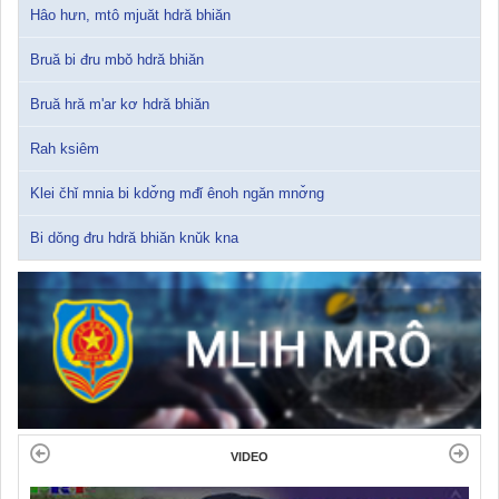
Hâo hưn, mtô mjuăt hdră bhiăn
Bruă bi đru mbǒ hdră bhiăn
Bruă hră m'ar kơ hdră bhiăn
Rah ksiêm
Klei čhǐ mnia bi kdơ̌ng mđǐ ênoh ngăn mnơ̌ng
Bi dǒng đru hdră bhiăn knǔk kna
VIDEO