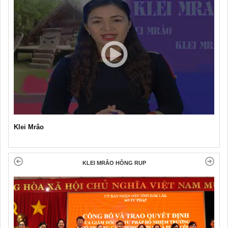
Klei Mrâo
KLEI MRÂO HǑNG RUP