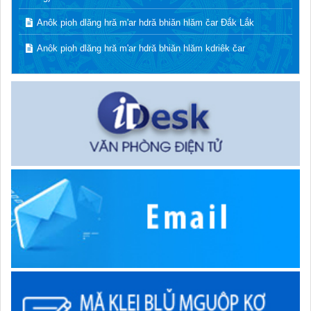
Anôk pioh dlăng hră m'ar hdră bhiăn hlăm čar Đắk Lắk
Anôk pioh dlăng hră m'ar hdră bhiăn hlăm kdriêk čar