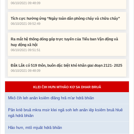
Tích cực hưởng ứng “Ngày toàn dân phòng cháy và chữa cháy”
06/10/2021 09:52:49
Ra mắt hệ thống đóng góp trực tuyến của Tiểu ban Vận động và
huy động xã hội
06/10/2021 09:51:51
Đắk Lắk có 519 thôn, buôn đặc biệt khó khăn giai đoạn 2121- 2025
06/10/2021 09:48:09
KLEI ČIH HƯN MTHÂO KƠ SA DHAR BRUĂ
Mkǒ čih leh anăn ksiêm dlăng hră m'ar hdră bhiăn
Păn kriê bruă mkra msir klei ngă soh leh anăn iêp ksiêm bruă hluê
ngă hdră bhiăn
Hâo hưn, mtô mjuăt hdră bhiăn