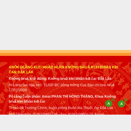
ANÔK DLĂNG KLEI MRÂO HLĂM KNƠ̌NG BRUǍ KLEI BHIĂN KĐI
ČAR ĐẮK LẮK
Knơ̌ng bruă kriê dlăng: Knơ̌ng bruă klei bhiăn kđi čar Đắk Lắk
Hră brei dưi ngă mrô: 31/GP-BC dơ̌ng mơ̌ng Cục Báo chí brei hruê
17/01/2008
Pô răng čuăn phǔn: Amai PHAN THỊ HỒNG THẮNG, Khua Knơ̌ng
bruă klei bhiăn kđi čar
Ti mrô 04 Trường Chinh, ƀuôn prǒng Buôn Ma Thuột, čar Đắk Lắk
Mrô Têlêphôn: (0262)3955726 - Fax: (0262)3950172. Email:
tuphap@daklak.gov.vn - sotuphapdaklak@gmail.com
Čih klă dơ̌ng mơ̌ng mâo Anôk dlăng klei mrâo kơ Knơ̌ng bruă klei
bhiăn kđi čar Đắk Lắk anei tơ dah lǒ mă klei mrâo dơ̌ng mơ̌ng anôk