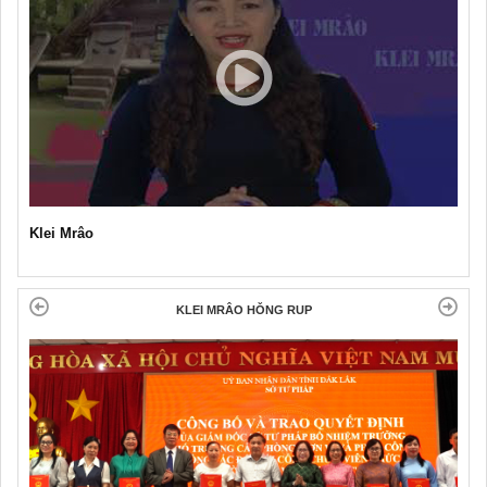
Klei Mrâo
KLEI MRÂO HǑNG RUP