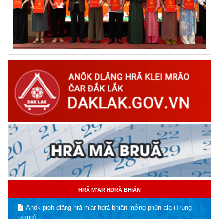
HRĂ M'AR HDRĂ BHIĂN
Anôk pioh dlăng hră m'ar hdră bhiăn mơ̌ng phǔn ala (Trung
ương)