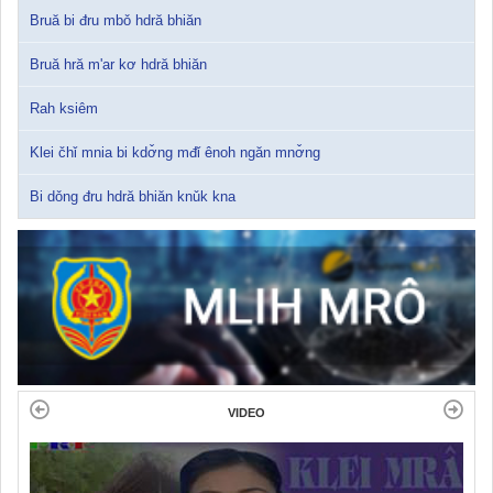
Bruă bi đru mbǒ hdră bhiăn
Bruă hră m'ar kơ hdră bhiăn
Rah ksiêm
Klei čhǐ mnia bi kdơ̌ng mđǐ ênoh ngăn mnơ̌ng
Bi dǒng đru hdră bhiăn knǔk kna
VIDEO