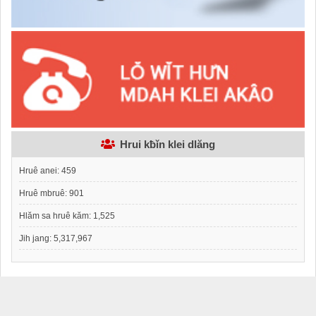
Hrui kƀǐn klei dlăng
Hruê anei:
459
Hruê mbruê:
901
Hlăm sa hruê kăm:
1,525
Jih jang:
5,317,967