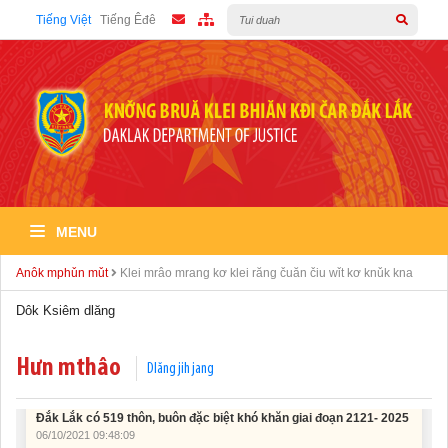
Tiếng Việt
Tiếng Êđê
MENU
Tích cực hưởng ứng “Ngày toàn dân phòng cháy và chữa cháy”
06/10/2021 09:52:49
Anôk mphǔn mǔt
Klei mrâo mrang kơ klei răng čuăn čiu wǐt kơ knǔk kna
Dôk Ksiêm dlăng
Ra mắt hệ thống đóng góp trực tuyến của Tiểu ban Vận động và
huy động xã hội
06/10/2021 09:51:51
Hưn mthâo
Dlăng jih jang
Đắk Lắk có 519 thôn, buôn đặc biệt khó khăn giai đoạn 2121- 2025
06/10/2021 09:48:09