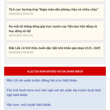
Tích cực hưởng ứng “Ngày toàn dân phòng cháy và chữa cháy”
06/10/2021 09:52:49
Ra mắt hệ thống đóng góp trực tuyến của Tiểu ban Vận động và
huy động xã hội
06/10/2021 09:51:51
Đắk Lắk có 519 thôn, buôn đặc biệt khó khăn giai đoạn 2121- 2025
06/10/2021 09:48:09
KLEI ČIH HƯN MTHÂO KƠ SA DHAR BRUĂ
Mkǒ čih leh anăn ksiêm dlăng hră m'ar hdră bhiăn
Păn kriê bruă mkra msir klei ngă soh leh anăn iêp ksiêm bruă hluê
ngă hdră bhiăn
Hâo hưn, mtô mjuăt hdră bhiăn