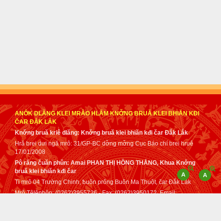
ANÔK DLĂNG KLEI MRÂO HLĂM KNƠ̌NG BRUǍ KLEI BHIĂN KĐI
ČAR ĐẮK LẮK
Knơ̌ng bruă kriê dlăng: Knơ̌ng bruă klei bhiăn kđi čar Đắk Lắk
Hră brei dưi ngă mrô: 31/GP-BC dơ̌ng mơ̌ng Cục Báo chí brei hruê
17/01/2008
Pô răng čuăn phǔn: Amai PHAN THỊ HỒNG THẮNG, Khua Knơ̌ng
bruă klei bhiăn kđi čar
Ti mrô 04 Trường Chinh, ƀuôn prǒng Buôn Ma Thuột, čar Đắk Lắk
Mrô Têlêphôn: (0262)3955726 - Fax: (0262)3950172. Email:
tuphap@daklak.gov.vn - sotuphapdaklak@gmail.com
Čih klă dơ̌ng mơ̌ng mâo Anôk dlăng klei mrâo kơ Knơ̌ng bruă klei
bhiăn kđi čar Đắk Lắk anei tơ dah lǒ mă klei mrâo dơ̌ng mơ̌ng anôk