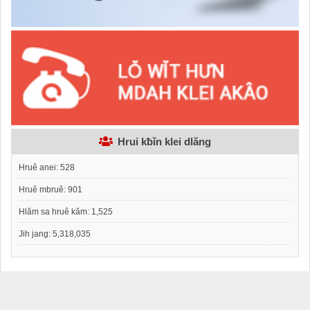
Hrui kƀǐn klei dlăng
Hruê anei:
528
Hruê mbruê:
901
Hlăm sa hruê kăm:
1,525
Jih jang:
5,318,035