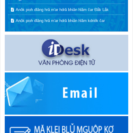
Anôk pioh dlăng hră m'ar hdră bhiăn hlăm čar Đắk Lắk
Anôk pioh dlăng hră m'ar hdră bhiăn hlăm kdriêk čar