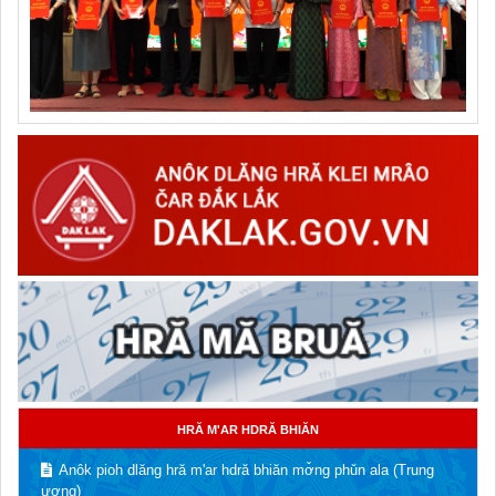
HRĂ M'AR HDRĂ BHIĂN
Anôk pioh dlăng hră m'ar hdră bhiăn mơ̌ng phǔn ala (Trung
ương)