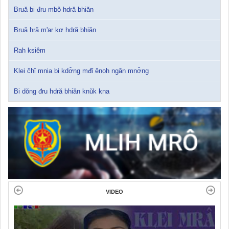
Bruă bi đru mbǒ hdră bhiăn
Bruă hră m'ar kơ hdră bhiăn
Rah ksiêm
Klei čhǐ mnia bi kdơ̌ng mđǐ ênoh ngăn mnơ̌ng
Bi dǒng đru hdră bhiăn knǔk kna
VIDEO