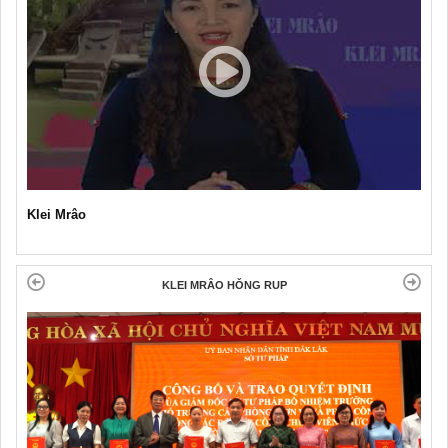
Klei Mrâo
KLEI MRÂO HǑNG RUP