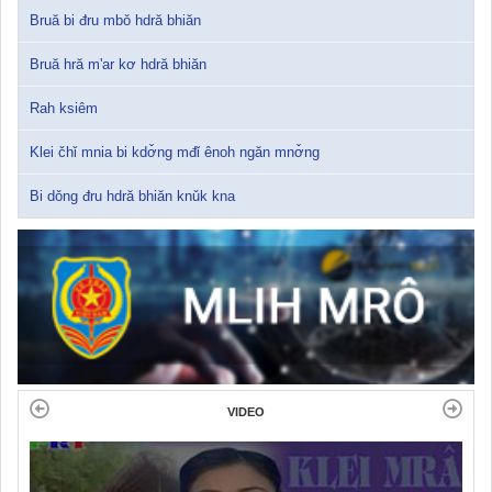
Bruă bi đru mbǒ hdră bhiăn
Bruă hră m'ar kơ hdră bhiăn
Rah ksiêm
Klei čhǐ mnia bi kdơ̌ng mđǐ ênoh ngăn mnơ̌ng
Bi dǒng đru hdră bhiăn knǔk kna
VIDEO