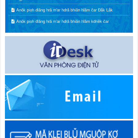
Anôk pioh dlăng hră m'ar hdră bhiăn hlăm čar Đắk Lắk
Anôk pioh dlăng hră m'ar hdră bhiăn hlăm kdriêk čar