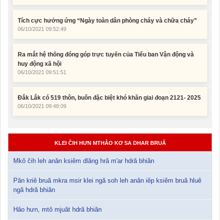
Tích cực hưởng ứng “Ngày toàn dân phòng cháy và chữa cháy”
06/10/2021 09:52:49
Ra mắt hệ thống đóng góp trực tuyến của Tiểu ban Vận động và
huy động xã hội
06/10/2021 09:51:51
Đắk Lắk có 519 thôn, buôn đặc biệt khó khăn giai đoạn 2121- 2025
06/10/2021 09:48:09
KLEI ČIH HƯN MTHÂO KƠ SA DHAR BRUĂ
Mkǒ čih leh anăn ksiêm dlăng hră m'ar hdră bhiăn
Păn kriê bruă mkra msir klei ngă soh leh anăn iêp ksiêm bruă hluê
ngă hdră bhiăn
Hâo hưn, mtô mjuăt hdră bhiăn