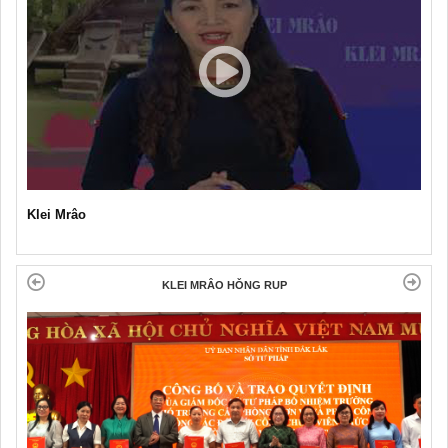
Klei Mrâo
KLEI MRÂO HǑNG RUP