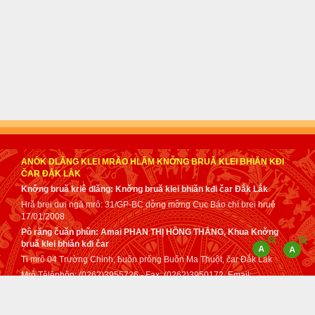
ANÔK DLĂNG KLEI MRÂO HLĂM KNƠ̌NG BRUǍ KLEI BHIĂN KĐI
ČAR ĐẮK LẮK
Knơ̌ng bruă kriê dlăng: Knơ̌ng bruă klei bhiăn kđi čar Đắk Lắk
Hră brei dưi ngă mrô: 31/GP-BC dơ̌ng mơ̌ng Cục Báo chí brei hruê
17/01/2008
Pô răng čuăn phǔn: Amai PHAN THỊ HỒNG THẮNG, Khua Knơ̌ng
bruă klei bhiăn kđi čar
Ti mrô 04 Trường Chinh, ƀuôn prǒng Buôn Ma Thuột, čar Đắk Lắk
Mrô Têlêphôn: (0262)3955726 - Fax: (0262)3950172. Email:
tuphap@daklak.gov.vn - sotuphapdaklak@gmail.com
Čih klă dơ̌ng mơ̌ng mâo Anôk dlăng klei mrâo kơ Knơ̌ng bruă klei
bhiăn kđi čar Đắk Lắk anei tơ dah lǒ mă klei mrâo dơ̌ng mơ̌ng anôk