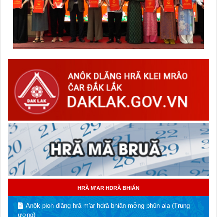
HRĂ M'AR HDRĂ BHIĂN
Anôk pioh dlăng hră m'ar hdră bhiăn mơ̌ng phǔn ala (Trung
ương)