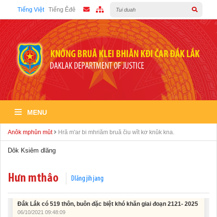
Tiếng Việt
Tiếng Êđê
MENU
Tích cực hưởng ứng “Ngày toàn dân phòng cháy và chữa cháy”
06/10/2021 09:52:49
Anôk mphǔn mǔt
Hră m'ar bi mhriăm bruă čiu wǐt kơ knǔk kna.
Dôk Ksiêm dlăng
Ra mắt hệ thống đóng góp trực tuyến của Tiểu ban Vận động và
huy động xã hội
06/10/2021 09:51:51
Hưn mthâo
Dlăng jih jang
Đắk Lắk có 519 thôn, buôn đặc biệt khó khăn giai đoạn 2121- 2025
06/10/2021 09:48:09