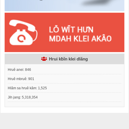
Hrui kƀǐn klei dlăng
Hruê anei:
846
Hruê mbruê:
901
Hlăm sa hruê kăm:
1,525
Jih jang:
5,318,354