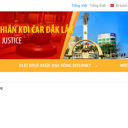
Tiếng Việt
Tiếng Êđê
Bi tuôm
KLEI BRUĂ KNǓK KNA HǑNG INTERNET
MRÔ
ng