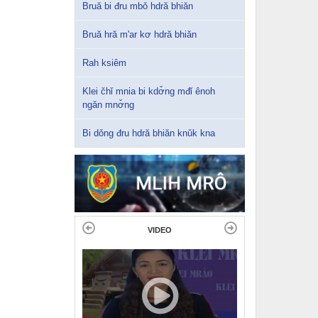
Bruă bi đru mbǒ hdră bhiăn
Bruă hră m'ar kơ hdră bhiăn
Rah ksiêm
Klei čhǐ mnia bi kdơ̌ng mđǐ ênoh
ngăn mnơ̌ng
Bi dǒng đru hdră bhiăn knǔk kna
VIDEO