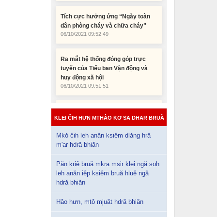
Tích cực hưởng ứng “Ngày toàn
dân phòng cháy và chữa cháy”
06/10/2021 09:52:49
Ra mắt hệ thống đóng góp trực
tuyến của Tiểu ban Vận động và
huy động xã hội
06/10/2021 09:51:51
Đắk Lắk có 519 thôn, buôn đặc biệt
khó khăn giai đoạn 2121- 2025
KLEI ČIH HƯN MTHÂO KƠ SA DHAR BRUĂ
06/10/2021 09:48:09
Mkǒ čih leh anăn ksiêm dlăng hră
m'ar hdră bhiăn
Păn kriê bruă mkra msir klei ngă soh
leh anăn iêp ksiêm bruă hluê ngă
hdră bhiăn
Hâo hưn, mtô mjuăt hdră bhiăn