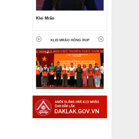
Klei Mrâo
KLEI MRÂO HǑNG RUP