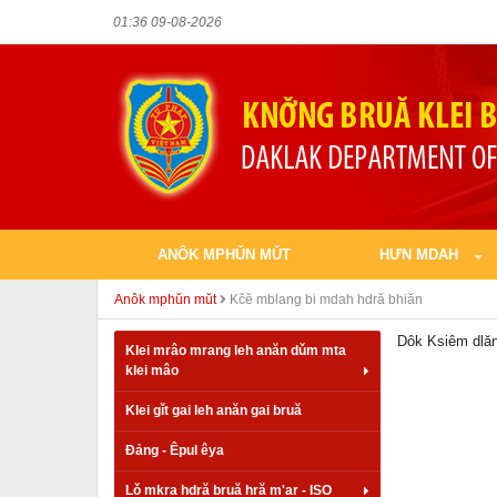
01:36 09-08-2026
ANÔK MPHǓN MǓT
HƯN MDAH
Anôk mphǔn mǔt
Kčě mblang bi mdah hdră bhiăn
Dôk Ksiêm dlă
Klei mrâo mrang leh anăn dǔm mta
klei mâo
Klei gǐt gai leh anăn gai bruă
Đảng - Êpul êya
Lǒ mkra hdră bruă hră m'ar - ISO