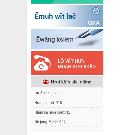
Hrui kƀǐn klei dlăng
Hruê anei:
32
Hruê mbruê:
918
Hlăm sa hruê kăm:
31
Jih jang:
5,319,627