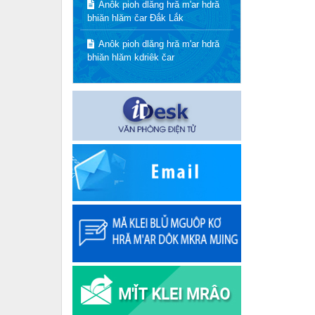
Anôk pioh dlăng hră m'ar hdră
bhiăn hlăm čar Đắk Lắk
Anôk pioh dlăng hră m'ar hdră
bhiăn hlăm kdriêk čar