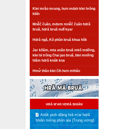
Klei mrâo mrang, hưn mdah klei hrǒng
kƀǐn
Mnê̌č čuăn, mdưm mnê̌č čuăn hdră
bruă, hdră bruă mđǐ kyar
Hdră ngă, Kǒ phǔn bruă khua hǒk
Jar kñăm, mta anăn bruă mkǒ mdơ̌ng,
klei bi trông čhai jao bruă, blei mnơ̌ng
hlăm hdră knǔk kna
Hmư̌ thâo klei čih hưn mthâo
HRĂ M'AR HDRĂ BHIĂN
Anôk pioh dlăng hră m'ar hdră
bhiăn mơ̌ng phǔn ala (Trung ương)