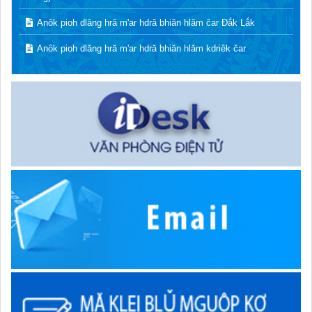
Anôk pioh dlăng hră m'ar hdră bhiăn hlăm čar Đắk Lắk
Anôk pioh dlăng hră m'ar hdră bhiăn hlăm kdriêk čar