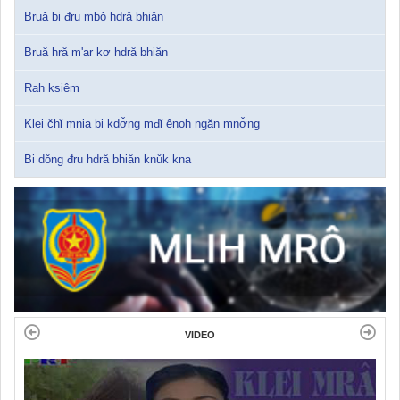
Bruă bi đru mbǒ hdră bhiăn
Bruă hră m'ar kơ hdră bhiăn
Rah ksiêm
Klei čhǐ mnia bi kdơ̌ng mđǐ ênoh ngăn mnơ̌ng
Bi dǒng đru hdră bhiăn knǔk kna
VIDEO