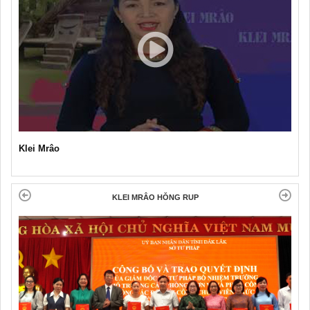
Klei Mrâo
KLEI MRÂO HǑNG RUP