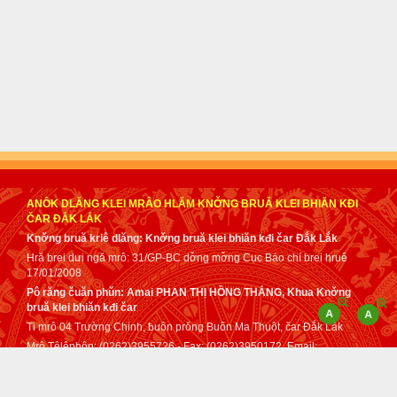
ANÔK DLĂNG KLEI MRÂO HLĂM KNƠ̌NG BRUǍ KLEI BHIĂN KĐI
ČAR ĐẮK LẮK
Knơ̌ng bruă kriê dlăng: Knơ̌ng bruă klei bhiăn kđi čar Đắk Lắk
Hră brei dưi ngă mrô: 31/GP-BC dơ̌ng mơ̌ng Cục Báo chí brei hruê
17/01/2008
Pô răng čuăn phǔn: Amai PHAN THỊ HỒNG THẮNG, Khua Knơ̌ng
bruă klei bhiăn kđi čar
Ti mrô 04 Trường Chinh, ƀuôn prǒng Buôn Ma Thuột, čar Đắk Lắk
Mrô Têlêphôn: (0262)3955726 - Fax: (0262)3950172. Email:
tuphap@daklak.gov.vn - sotuphapdaklak@gmail.com
Čih klă dơ̌ng mơ̌ng mâo Anôk dlăng klei mrâo kơ Knơ̌ng bruă klei
bhiăn kđi čar Đắk Lắk anei tơ dah lǒ mă klei mrâo dơ̌ng mơ̌ng anôk