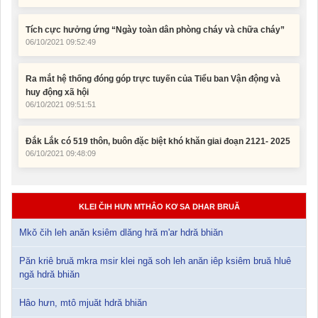
Tích cực hưởng ứng “Ngày toàn dân phòng cháy và chữa cháy”
06/10/2021 09:52:49
Ra mắt hệ thống đóng góp trực tuyến của Tiểu ban Vận động và
huy động xã hội
06/10/2021 09:51:51
Đắk Lắk có 519 thôn, buôn đặc biệt khó khăn giai đoạn 2121- 2025
06/10/2021 09:48:09
KLEI ČIH HƯN MTHÂO KƠ SA DHAR BRUĂ
Mkǒ čih leh anăn ksiêm dlăng hră m'ar hdră bhiăn
Păn kriê bruă mkra msir klei ngă soh leh anăn iêp ksiêm bruă hluê
ngă hdră bhiăn
Hâo hưn, mtô mjuăt hdră bhiăn