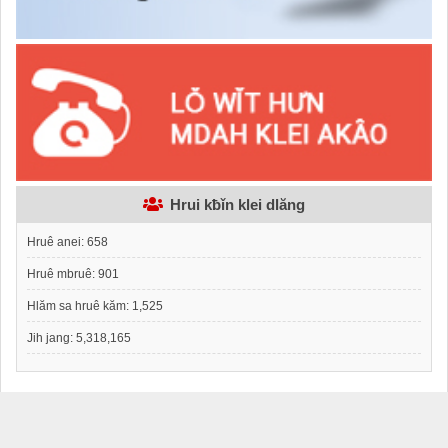
Hrui kƀǐn klei dlăng
Hruê anei:
658
Hruê mbruê:
901
Hlăm sa hruê kăm:
1,525
Jih jang:
5,318,165