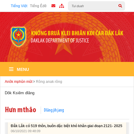
Tiếng Việt
Tiếng Êđê
MENU
Tích cực hưởng ứng “Ngày toàn dân phòng cháy và chữa cháy”
06/10/2021 09:52:49
Anôk mphǔn mǔt
Rông anak rông
Dôk Ksiêm dlăng
Ra mắt hệ thống đóng góp trực tuyến của Tiểu ban Vận động và
huy động xã hội
06/10/2021 09:51:51
Hưn mthâo
Dlăng jih jang
Đắk Lắk có 519 thôn, buôn đặc biệt khó khăn giai đoạn 2121- 2025
06/10/2021 09:48:09