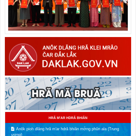
HRĂ M'AR HDRĂ BHIĂN
Anôk pioh dlăng hră m'ar hdră bhiăn mơ̌ng phǔn ala (Trung
ương)