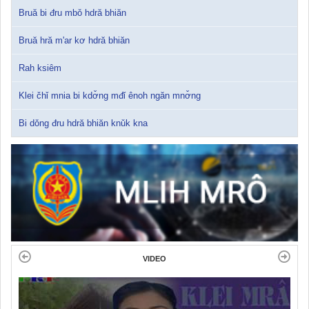
Bruă bi đru mbǒ hdră bhiăn
Bruă hră m'ar kơ hdră bhiăn
Rah ksiêm
Klei čhǐ mnia bi kdơ̌ng mđǐ ênoh ngăn mnơ̌ng
Bi dǒng đru hdră bhiăn knǔk kna
VIDEO