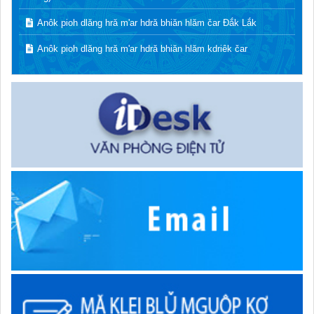
Anôk pioh dlăng hră m'ar hdră bhiăn hlăm čar Đắk Lắk
Anôk pioh dlăng hră m'ar hdră bhiăn hlăm kdriêk čar