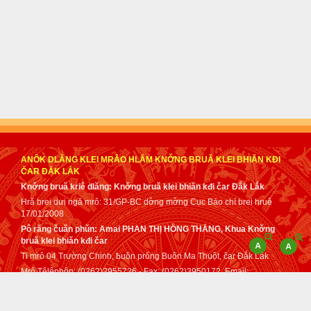
ANÔK DLĂNG KLEI MRÂO HLĂM KNƠ̌NG BRUǍ KLEI BHIĂN KĐI
ČAR ĐẮK LẮK
Knơ̌ng bruă kriê dlăng: Knơ̌ng bruă klei bhiăn kđi čar Đắk Lắk
Hră brei dưi ngă mrô: 31/GP-BC dơ̌ng mơ̌ng Cục Báo chí brei hruê
17/01/2008
Pô răng čuăn phǔn: Amai PHAN THỊ HỒNG THẮNG, Khua Knơ̌ng
bruă klei bhiăn kđi čar
Ti mrô 04 Trường Chinh, ƀuôn prǒng Buôn Ma Thuột, čar Đắk Lắk
Mrô Têlêphôn: (0262)3955726 - Fax: (0262)3950172. Email:
tuphap@daklak.gov.vn - sotuphapdaklak@gmail.com
Čih klă dơ̌ng mơ̌ng mâo Anôk dlăng klei mrâo kơ Knơ̌ng bruă klei
bhiăn kđi čar Đắk Lắk anei tơ dah lǒ mă klei mrâo dơ̌ng mơ̌ng anôk