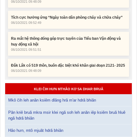
Tích cực hưởng ứng “Ngày toàn dân phòng cháy và chữa cháy”
06/10/2021 09:52:49
Ra mắt hệ thống đóng góp trực tuyến của Tiểu ban Vận động và
huy động xã hội
06/10/2021 09:51:51
Đắk Lắk có 519 thôn, buôn đặc biệt khó khăn giai đoạn 2121- 2025
06/10/2021 09:48:09
KLEI ČIH HƯN MTHÂO KƠ SA DHAR BRUĂ
Mkǒ čih leh anăn ksiêm dlăng hră m'ar hdră bhiăn
Păn kriê bruă mkra msir klei ngă soh leh anăn iêp ksiêm bruă hluê
ngă hdră bhiăn
Hâo hưn, mtô mjuăt hdră bhiăn