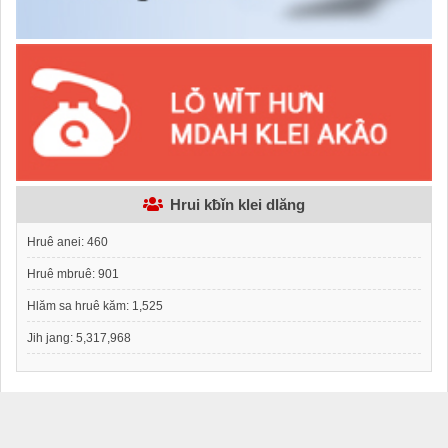
Hrui kƀǐn klei dlăng
Hruê anei:
460
Hruê mbruê:
901
Hlăm sa hruê kăm:
1,525
Jih jang:
5,317,968