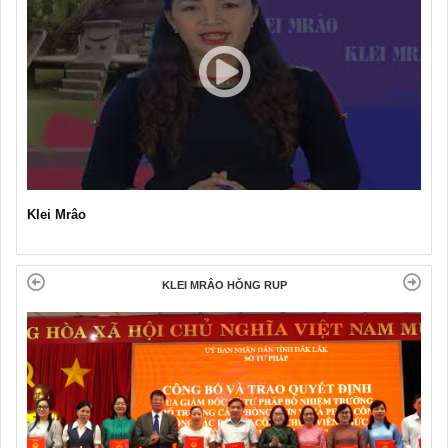
Klei Mrâo
KLEI MRÂO HǑNG RUP