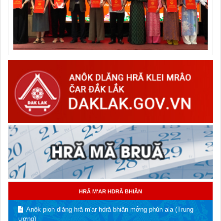
HRĂ M'AR HDRĂ BHIĂN
Anôk pioh dlăng hră m'ar hdră bhiăn mơ̌ng phǔn ala (Trung
ương)