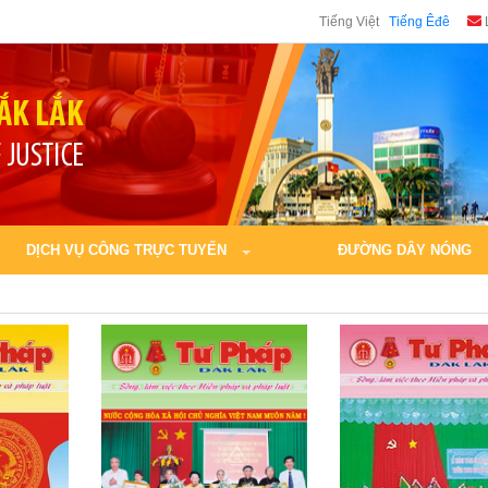
Tiếng Việt
Tiếng Êđê
DỊCH VỤ CÔNG TRỰC TUYẾN
ĐƯỜNG DÂY NÓNG