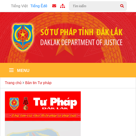
Tiếng Việt
Tiếng Êđê
MENU
Trang chủ
Bản tin Tư pháp