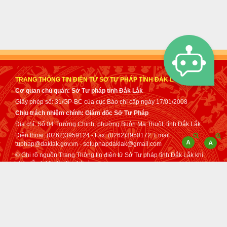
TRANG THÔNG TIN ĐIỆN TỬ SỞ TƯ PHÁP TỈNH ĐẮK LẮK
Cơ quan chủ quản: Sở Tư pháp tỉnh Đắk Lắk
Giấy phép số: 31/GP-BC của cục Báo chí cấp ngày 17/01/2008
Chịu trách nhiệm chính: Giám đốc Sở Tư Pháp
Địa chỉ: Số 04 Trường Chinh, phường Buôn Ma Thuột, tỉnh Đắk Lắk
Điện thoại: (0262)3959124 - Fax: (0262)3950172. Email:
tuphap@daklak.gov.vn - sotuphapdaklak@gmail.com
© Ghi rõ nguồn Trang Thông tin điện tử Sở Tư pháp tỉnh Đắk Lắk khi
trích dẫn lại tin từ địa chỉ này.
Thực hiện bởi
VNPT Đắk Lắk