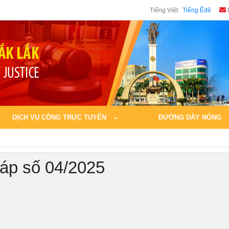
Tiếng Việt
Tiếng Êđê
DỊCH VỤ CÔNG TRỰC TUYẾN
ĐƯỜNG DÂY NÓNG
háp số 04/2025